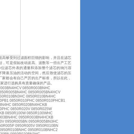
波高够受到过滤面积巨细的影响，并且在滤芯
划，可是假如改动波高、波数等一些出产工艺
单位滤芯外表的通量和添加整个滤芯的纳污容
下降液压油的活动的空间，然后致使滤芯的压
厂家都会有自己严厉的出产标准，所以在此，
厂家进行选购具有质量确保的产品。
R003BN4HCV 0850R003BNHC
0850R005BN4HC 0850R005BN4HCV
850R010BN3HC 0850R010BN4HC
0PB1 0850R010PHC 0850R010PHCB1
0BN4HC 0850R020BN4HCKB
0PHC 0850R020V 0850R025W
KB 0850R100W 0850R100WHC
003BN4HC 0950R003BN4HCKB
3V 0950R005BN 0950R005BN3HC
0R005P 0950R005V 0950R010BN
0950R010BNHC 0950R010BNHC2