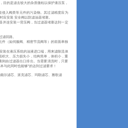
器，目的是滤去较大的杂质微粒以保护液压泵，
能侵入阀类等元件的污染物。其过滤精度应为
。同时应安装 安全阀以防滤油器堵塞。
器并连安装一背压阀，当过滤器堵塞达到一定
过滤回路。
元件（如伺服阀、精密节流阀等）的前面单独
通常安装在液压系统的油液进口端，用来滤除流体
面积大、压力损失小，结构简单，体积小，重
液则由过滤器出口排出。当需要清洗时，只要
本与此同时也能够*的达到过滤要求！
、颇尔滤芯、派克滤芯、玛勒滤芯、雅歌滤