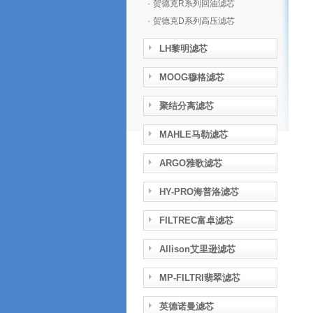
·
贺德克R系列回油滤芯
·
贺德克D系列高压滤芯
LH黎明滤芯
MOOG穆格滤芯
聚结分离滤芯
MAHLE马勒滤芯
ARGO雅歌滤芯
HY-PRO海普洛滤芯
FILTREC富卓滤芯
Allison艾里逊滤芯
MP-FILTRI翡翠滤芯
英德诺曼滤芯