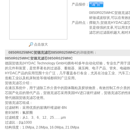
产品报价：
0850R025WHC贺德克滤
材做成波纹状,可以在有效
产品特点：
撑能力,贺德克HYDAC滤
至是很强的支承,可以用支
滤芯的过滤面积越大,相对
点击放大
0850R025WHC贺德克滤芯0850R025WHC
的详细资料：
0850R025WHC贺德克滤芯0850R025WHC
德国贺德克(HYDAC Technology GmbH)拥有40多年自动化经验，专业生
的元件和装置，是世界著名的过滤器、蓄能器、液压阀、电子产品、管夹、电磁
HYDAC产品的应用范围十分广泛，几乎覆盖各行各业，尤其在冶金工业、汽车
造船工业以及机床制造等领域都得到广泛应用。
贺德克滤芯介绍：
在液压系统中，用于滤除工作介质中的固体颗粒及胶状物质，有效控制工作介质
芯国产化后的替代产品，贺德克滤芯采用美国HV进口玻纤滤材，贺德克滤芯的性
替代德国贺德克滤芯使用。
贺德克滤芯组成：
过滤材料：采用优质的玻璃纤维滤材-BN
密封材料：氟胶圈
过滤精度：从1、3、6、12、25……μm
过滤比：β≧1000
结构强度：1.0Mpa, 2.0Mpa, 16.0Mpa, 21.0Mpa