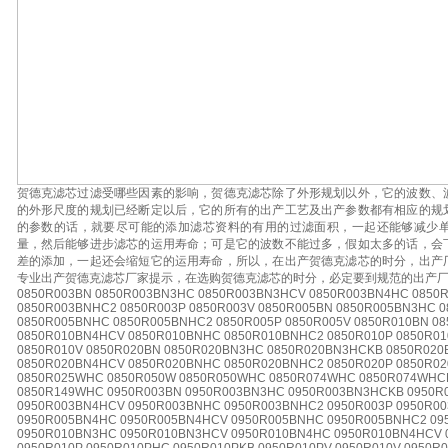
贺德克滤芯过滤受哪些因素的影响，贺德克滤芯除了外形规划以外，它的波数、
的外形尺度的规划已经断定以后，它的所有的出产工艺及出产参数都有相应的规
的参数的话，就要尽可能的添加滤芯资料的有用的过滤面积，一起还能够减少
量，然后能够进步滤芯的运用寿命；可是它的波数不能过多，假如太多的话，会
差的添加，一起还会缩短它的运用寿命，所以，在出产贺德克滤芯的时分，出产
专业出产贺德克滤芯厂家提示，在选购贺德克滤芯的时分，必定要到规范的出产
0850R003BN 0850R003BN3HC 0850R003BN3HCV 0850R003BN4HC 0850
0850R003BNHC2 0850R003P 0850R003V 0850R005BN 0850R005BN3HC 
0850R005BNHC 0850R005BNHC2 0850R005P 0850R005V 0850R010BN 0
0850R010BN4HCV 0850R010BNHC 0850R010BNHC2 0850R010P 0850R01
0850R010V 0850R020BN 0850R020BN3HC 0850R020BN3HCKB 0850R02
0850R020BN4HCV 0850R020BNHC 0850R020BNHC2 0850R020P 0850R02
0850R025WHC 0850R050W 0850R050WHC 0850R074WHC 0850R074WHC
0850R149WHC 0950R003BN 0950R003BN3HC 0950R003BN3HCKB 0950R
0950R003BN4HCV 0950R003BNHC 0950R003BNHC2 0950R003P 0950R00
0950R005BN4HC 0950R005BN4HCV 0950R005BNHC 0950R005BNHC2 095
0950R010BN3HC 0950R010BN3HCV 0950R010BN4HC 0950R010BN4HCV 