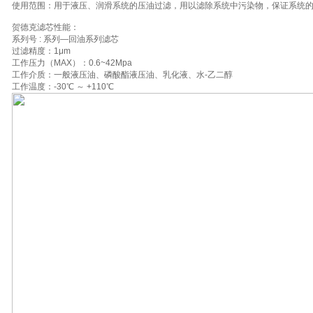
使用范围：用于液压、润滑系统的压油过滤，用以滤除系统中污染物，保证系统
贺德克滤芯性能：
系列号 : 系列—回油系列滤芯
过滤精度：1μm
工作压力（MAX）：0.6~42Mpa
工作介质：一般液压油、磷酸酯液压油、乳化液、水-乙二醇
工作温度：-30℃ ～ +110℃