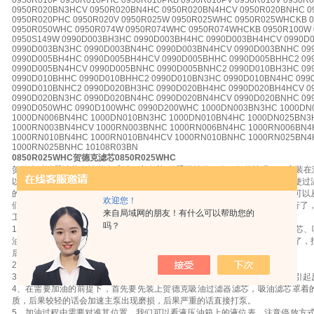
0950R010P 0950R010PHC 0950R010PKB 0950R010PV 0950R010V 0950R
0950R020BN3HCV 0950R020BN4HC 0950R020BN4HCV 0950R020BNHC 0
0950R020PHC 0950R020V 0950R025W 0950R025WHC 0950R025WHCKB 
0950R050WHC 0950R074W 0950R074WHC 0950R074WHCKB 0950R100W
0950S149W 0990D003BH3HC 0990D003BH4HC 0990D003BH4HCV 0990D
0990D003BN3HC 0990D003BN4HC 0990D003BN4HCV 0990D003BNHC 09
0990D005BH4HC 0990D005BH4HCV 0990D005BHHC 0990D005BHHC2 09
0990D005BN4HCV 0990D005BNHC 0990D005BNHC2 0990D010BH3HC 09
0990D010BHHC 0990D010BHHC2 0990D010BN3HC 0990D010BN4HC 099
0990D010BNHC2 0990D020BH3HC 0990D020BH4HC 0990D020BH4HCV 0
0990D020BN3HC 0990D020BN4HC 0990D020BN4HCV 0990D020BNHC 0
0990D050WHC 0990D100WHC 0990D200WHC 1000DN003BN3HC 1000DN
1000DN006BN4HC 1000DN010BN3HC 1000DN010BN4HC 1000DN025BN3
1000RN003BN4HCV 1000RN003BNHC 1000RN006BN4HC 1000RN006BN4
1000RN010BN4HC 1000RN010BN4HCV 1000RN010BNHC 1000RN025BN4
1000RN025BNHC 10108R03BN
0850R025WHC贺德克滤芯0850R025WHC
贺德克过滤器滤芯在输送介质过程中有着*的重要地位，在一般的情况下，安装在
以有效地滤除流体介质中的金属颗粒以及污染杂质等用途，并且可以有效的使过
的流体进入过滤器后，其中一些过滤出来的杂质都被阻挡住，而清洁的滤液可以
欢迎您！
们可以将贺德克过滤器滤芯从过滤器中拿出来清洗，然后用工业液体处理就行了，
来自局域网的朋友！有什么可以帮助您的
工作中的一些保养方法：
吗？
1、在需要更换液压油的情况下，首先要换掉以前原有的液压油，包括回油滤芯、
油上面是否存有一些杂质，如果上面存有杂质的话，就是液压元件出现故障了，
后，再清洗系统。
2、在换液压油的时候要记得连同液压油滤芯一起更换。
3、要清楚的辨别液压油的所有标号，不一样的液压油不能够进行混用，以免引起
4、在需要加油的前提下，首先要先装上贺德克吸油过滤器滤芯，吸油滤芯罩着
质，后果较轻的话会加速主泵出现磨损，后果严重的话直接打泵。
5、加油过程中需要对准其位置，我们可以看液压油箱上的液位表。注意停放方式