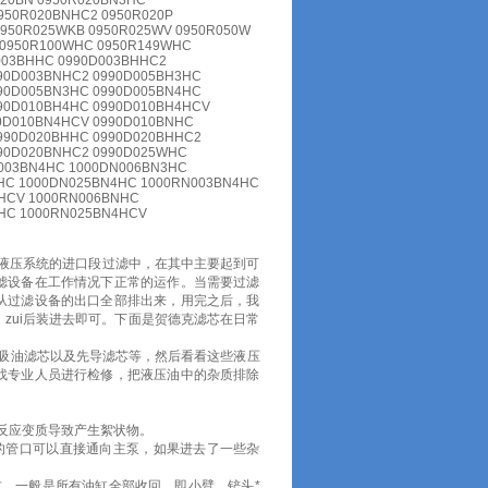
020BN 0950R020BN3HC
950R020BNHC2 0950R020P
0950R025WKB 0950R025WV 0950R050W
 0950R100WHC 0950R149WHC
003BHHC 0990D003BHHC2
90D003BNHC2 0990D005BH3HC
90D005BN3HC 0990D005BN4HC
90D010BH4HC 0990D010BH4HCV
0D010BN4HCV 0990D010BNHC
990D020BHHC 0990D020BHHC2
990D020BNHC2 0990D025WHC
003BN4HC 1000DN006BN3HC
HC 1000DN025BN4HC 1000RN003BN4HC
HCV 1000RN006BNHC
HC 1000RN025BN4HCV
液压系统的进口段过滤中，在其中主要起到可
滤设备在工作情况下正常的运作。当需要过滤
从过滤设备的出口全部排出来，用完之后，我
zui后装进去即可。下面是贺德克滤芯在日常
吸油滤芯以及先导滤芯等，然后看看这些液压
找专业人员进行检修，把液压油中的杂质排除
反应变质导致产生絮状物。
的管口可以直接通向主泵，如果进去了一些杂
，一般是所有油缸全部收回，即小臂、铲头*