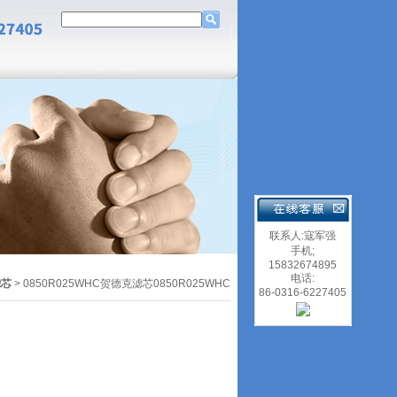
联系人:寇军强
手机;
15832674895
电话:
滤芯
> 0850R025WHC贺德克滤芯0850R025WHC
86-0316-6227405