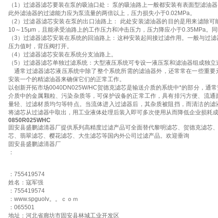
（1）过滤器滤芯要装在泵的吸油口处： 泵的吸油路上一般都安装有表面型滤油
此外滤油器的过滤能力应为泵流量的两倍以上，压力损失小于0.02MPa。
（2）过滤器滤芯安装在泵的出口油路上： 此处安装滤油器的目的是用来滤除可
10～15μm，且能承受油路上的工作压力和冲击压力，压力降应小于0.35MPa
（3）过滤器滤芯安装在系统的回油路上：这种安装起间接过滤作用。一般与过滤
压力值时，背压阀打开。
（4）过滤器滤芯安装在系统分支油路上。
（5）过滤器滤芯单独过滤系统：大型液压系统可专设一液压泵和滤油器组成独立
通常过滤器滤芯液压系统中除了整个系统所需的滤油器外，还常常在一些重要
安装一个的精滤油器来确保它们的正常工作。
以创新开拓市场0040DN025W/HC贺德克滤芯是输送介质的系统中*的部分，
介质中的金属颗粒、污染杂质等，可保护设备的正常工作，具有排污方便、流通
量轻、过滤材质均匀等特点。当流体进入过滤器后，其杂质被阻挡，而清洁的滤
将滤芯从过滤器中取出，用工业液体处理后装入即可多次使用从而降低企业损耗成
0850R025WHC
固安县盛鹏滤清器厂提供系列高精度过滤产品可全面替代黎明滤芯、贺德克滤芯
芯、翡翠滤芯、樱花滤芯、大生滤芯等国内外公司过滤产品。欢迎垂询
固安县盛鹏滤清器厂
：
：755419574
姓名：寇军强
：755419574
：www.spguolv。。ｃｏｍ
：065501
地址：河北省廊坊市固安县林城工业开发区