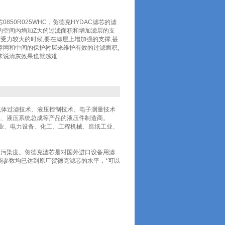
芯0850R025WHC，贺德克HYDAC滤芯的滤
的空间内增加Z大的过滤面积和增加滤层的支
芯受力较大的时候,要在滤层上增加强的支撑,甚
撑网和中间的保护衬层来维护有效的过滤面积,
来说清灰效果也就越难
产用于流体过滤技术、液压控制技术、电子测量技术
铁、液压系统总成等产品的液压件制造商。
工业、电力设备、化工、工程机械、造纸工业、
的污染度。贺德克滤芯是对国外进口设备用滤
能参数均已达到原厂贺德克滤芯的水平，*可以