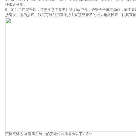
伸出并落地。
6、加油工序完毕后，还要注意主泵要往外排放空气，否则会全车无动作，而主泵
接引发主泵的损坏。我们可以引用直接把主泵顶部管子的街头稍微松开，往其直
贺德克滤芯,在液压系统中的安装位置通常有以下几种：