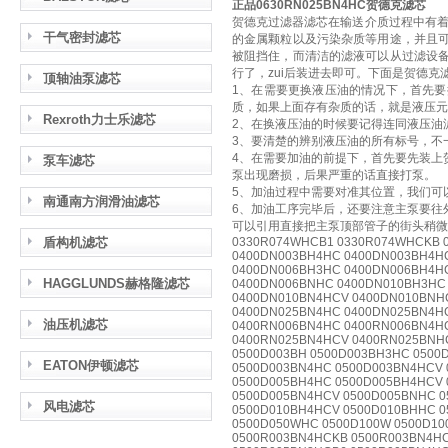
正品0630RN025BN4HC贺德克滤芯
贺德克过滤器滤芯在输送介质过程中有着
干气密封滤芯
的金属颗粒以及污染杂质等用途，并且
被阻挡住，而清洁的滤液可以从过滤设
行了，zui后装进去即可。下面是贺德
顶轴油泵滤芯
1、在需要更换液压油的情况下，首先
质，如果上面存有杂质的话，就是液压元
Rexroth力士乐滤芯
2、在换液压油的时候要记得连同液压油
3、要清楚的辨别液压油的所有标号，不
4、在需要加油的前提下，首先要先装上
泵车滤芯
泵出现磨损，后果严重的话直接打泵。
5、加油过程中需要对准其位置，我们可
南通南方润滑油滤芯
6、加油工序完毕后，还要注意主泵要往
可以引用直接把主泵顶部管子的街头稍微
盾构机滤芯
0330R074WHCB1 0330R074WHCKB 
0400DN003BH4HC 0400DN003BH4H
0400DN006BH3HC 0400DN006BH4H
HAGGLUNDS赫格隆滤芯
0400DN006BNHC 0400DN010BH3HC
0400DN010BN4HCV 0400DN010BNH
0400DN025BN4HC 0400DN025BN4H
油压机滤芯
0400RN006BN4HC 0400RN006BN4H
0400RN025BN4HCV 0400RN025BNH
0500D003BH 0500D003BH3HC 0500
EATON伊顿滤芯
0500D003BN4HC 0500D003BN4HCV 
0500D005BH4HC 0500D005BH4HCV 
0500D005BN4HCV 0500D005BNHC 0
风电滤芯
0500D010BH4HCV 0500D010BHHC 0
0500D050WHC 0500D100W 0500D10
0500R003BN4HCKB 0500R003BN4HC