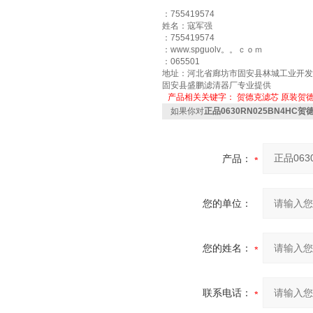
：755419574
姓名：寇军强
：755419574
：www.spguolv。。ｃｏｍ
：065501
地址：河北省廊坊市固安县林城工业开发
固安县盛鹏滤清器厂专业提供
产品相关关键字：
贺德克滤芯
原装贺
如果你对
正品0630RN025BN4HC
产品：
您的单位：
您的姓名：
联系电话：