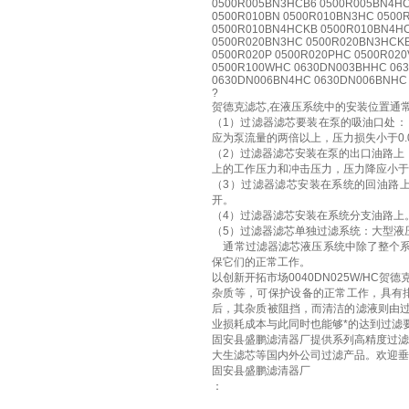
0500R005BN3HCB6 0500R005BN4HC
0500R010BN 0500R010BN3HC 0500
0500R010BN4HCKB 0500R010BN4HC
0500R020BN3HC 0500R020BN3HCKB
0500R020P 0500R020PHC 0500R02
0500R100WHC 0630DN003BHHC 06
0630DN006BN4HC 0630DN006BNHC
?
贺德克滤芯,在液压系统中的安装位置通
（1）过滤器滤芯要装在泵的吸油口处：
应为泵流量的两倍以上，压力损失小于0.0
（2）过滤器滤芯安装在泵的出口油路上
上的工作压力和冲击压力，压力降应小于0
（3）过滤器滤芯安装在系统的回油路
开。
（4）过滤器滤芯安装在系统分支油路上
（5）过滤器滤芯单独过滤系统：大型液
通常过滤器滤芯液压系统中除了整个系
保它们的正常工作。
以创新开拓市场0040DN025W/H
杂质等，可保护设备的正常工作，具有
后，其杂质被阻挡，而清洁的滤液则由
业损耗成本与此同时也能够*的达到过滤
固安县盛鹏滤清器厂提供系列高精度过滤
大生滤芯等国内外公司过滤产品。欢迎垂
固安县盛鹏滤清器厂
：