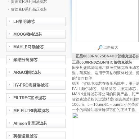
·
贺德克R系列回油滤芯
·
贺德克D系列高压滤芯
LH黎明滤芯
MOOG穆格滤芯
MAHLE马勒滤芯
点击放大
正品0630RN025BN4HC贺德克滤芯
聚结分离滤芯
正品0630RN025BN4HC贺德克滤芯
固安县盛鹏滤清器厂供应贺德克液压滤
ARGO雅歌滤芯
温，耐腐蚀、适用于高粘稠液体过滤。
的*合作伙伴！
德国（贺德克滤芯在液压系统中，用于
HY-PRO海普洛滤芯
PALL颇尔滤芯、翡翠滤芯，派克滤芯，
MANN曼牌滤芯等公司的同类产品，其
FILTREC富卓滤芯
贺德克滤芯按其过滤精度(滤去杂质的颗
100μm、5～10μm和1～5μm大
一个的精滤油器来确保它们的正常工作。
MP-FILTRI翡翠滤芯
Allison艾里逊滤芯
英德诺曼滤芯