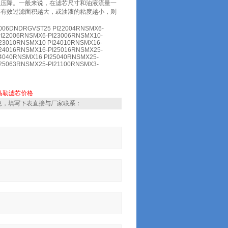
生压降。一般来说，在滤芯尺寸和油液流量一
的有效过滤面积越大，或油液的粘度越小，则
006DNDRGVST25 PI22004RNSMX6-
PI22006RNSMX6-PI23006RNSMX10-
23010RNSMX10 PI24010RNSMX16-
I24016RNSMX16-PI25016RNSMX25-
4040RNSMX16 PI25040RNSMX25-
25063RNSMX25-PI21100RNSMX3-
马勒滤芯价格
息，填写下表直接与厂家联系：