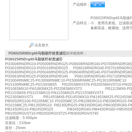
产品报价：
Pi36025RNDrg40
产品特点：
小、使用压差低。过滤器
备耐高温，耐腐蚀、适用
点击放大
Pi36025RNDrg40马勒玻纤材质滤芯
的详细资料：
Pi36025RNDrg40马勒玻纤材质滤芯
PI33006RNDRG10-PI35006RNDRG25-PI36006RNDRG40-PI37006RNDRG6
PI33016RNDRG10-PI35016RNDRG25 PI36016RNDRG40-PI37016RNDRG
PI33040RNDRG10-PI35040RNDRG25-PI36040RNDRG40-PI37040RNDRG6
PI35063RNDRG25-PI36063RNDRG40 PI36100RNDRG40-PI37100RNDRG
PI15004RNMIC25-PI13006RNMIC10-PI15006RNMIC25-PI13010RNMIC
PI15100RNMIC25-PI2150SMX5 PI5205SMXVST6-PI3205SMXVST10-PI42
PI3108SMX10-PI4108SMX25-PI2208SMXVST3 PI5111SMX6-PI3111
PI5115SMX6-PI3115SMX10-PI4115SMX25-PI2215SMXVST3 PI513
PI2230SMXVST3 PI5145SMX6-PI3145SMX10-PI4145SMX25-PI2245S
PI8505DRG100-PI1105MIC10 PI1005MIC25-PI8108DRG10-PI8208DRG25-PI
PI1015MIC25-PI8130DRG10 PI8230DRG25-PI8330DRG40-PI8430DRG60-PI
PI8145DRG10-PI8245DRG25 PI8345DRG40-PI8445DRG60-PI8545
PI9105DRGVST10-PI9205DRGVST25-PI9305DRGVST40
过滤精度：5-500μm
压差抗：210bar
直径：25mm