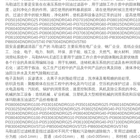
马勒滤芯主要是安装在在液压系统中回油过滤器中，用于滤除工作介质中的固体
度，达到净化介质的作用。滤芯使用的材料极易损坏，请在使用的时候注意维护
的。过滤介质中的较大颗粒，净化材料，使机器和设备达到正常的运转，提高使
PI35016DNDRG25 PI36016DNDRG40-PI37016DNDRG60-PI38016DNDRG1
PI35025DNDRG25-PI36025DNDRG40-PI37025DNDRG60-PI38025DNDRG10
PI36040DNDRG40-PI36040DNDRG40 PI36040DNDRG40-PI37040DNDRG60
PI35063DNDRG25-PI36063DNDRG40-PI37063DNDRG60-PI38063DNDRG10
PI36100DNDRG40-PI37100DNDRG60 PI38100DNDRG100-PI83004DNDRGV
PI86004DNDRGVST40 PI87004DNDRGVST60
固安县盛鹏滤清器厂生产的 马勒滤芯 主要应用在电厂企业、钢厂企业、造纸企
工、冶金、电子、电力、制药、环保、原子能、核工业、天然气、耐火材料、消
润滑站系统中，马勒MAHLE滤芯主要用于滤除工作介质中的固体颗粒及胶状物质
各个行业的具体应用编辑冶金：用于轧钢机、连铸机液压系统的过滤及各种润滑
石化：滤芯用于炼油、化工生产过程中的产品及中间产品的分离及回收，液体净
油田注井水及天然气除颗粒过滤。
电子及制药：反渗透水，去离子水的预处理过滤，洗净液及葡萄糖的前处理。
纺织及包装：聚酯熔体在拉丝工程中的净化及均匀过滤，空压机的保护过滤，压
火电及核电：汽轮机、锅炉的润滑系统，速度控制系统、风机及除尘系统的净化
机械的加工设备：造纸机械，矿业机械、注塑机及大型精密机械的润滑系统和压
体玛勒液压油滤芯产品价格敬请
PI38006DNDRG100-PI33016DNDRG10-PI35016DNDRG25 PI36016DNDRG4
PI33025DNDRGDRG10 PI35025DNDRG25-PI36025DNDRG40-PI37025DND
PI33040DNDRG10-PI35040DNDRG25-PI36040DNDRG40-PI36040DNDRG40
PI38040DNDRG100-PI33063DNDRG10 PI35063DNDRG25-PI36063DNDRG4
PI33100DNDRG10-PI35100DNDRG25-PI36100DNDRG40-PI37100DNDRG60
PI83004DNDRGVST10-PI85004DNDRGVST25-PI86004DNDRGVST40
马勒滤芯过滤精度是指过滤器对不同尺寸颗粒污染物的滤除能力，常用过滤精度
分为粗（d≥0.1mm）、普通（d≥0.01mm）、精（d≥0.005mm）、和特精（d≥0