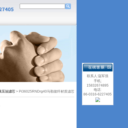
联系人:寇军强
手机;
15832674895
电话:
液压油滤芯
> Pi36025RNDrg40马勒玻纤材质滤芯
86-0316-6227405
芯