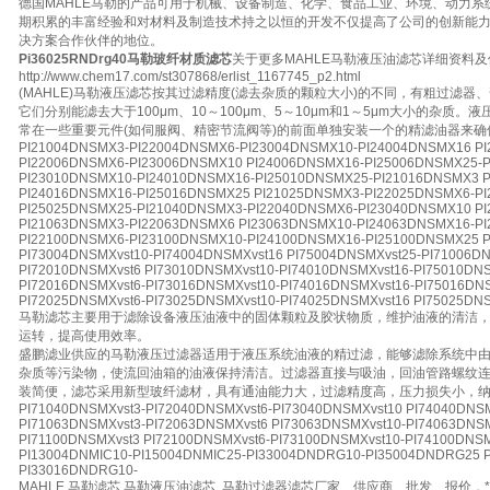
德国MAHLE马勒的产品可用于机械、设备制造、化学、食品工业、环境、动力
期积累的丰富经验和对材料及制造技术持之以恒的开发不仅提高了公司的创新能
决方案合作伙伴的地位。
Pi36025RNDrg40马勒玻纤材质滤芯
关于更多MAHLE马勒液压油滤芯详细资料
http://www.chem17.com/st307868/erlist_1167745_p2.html
(MAHLE)马勒液压滤芯按其过滤精度(滤去杂质的颗粒大小)的不同，有粗过滤
它们分别能滤去大于100μm、10～100μm、5～10μm和1～5μm大小的杂质
常在一些重要元件(如伺服阀、精密节流阀等)的前面单独安装一个的精滤油器来确
PI21004DNSMX3-PI22004DNSMX6-PI23004DNSMX10-PI24004DNSMX16 P
PI22006DNSMX6-PI23006DNSMX10 PI24006DNSMX16-PI25006DNSMX25-
PI23010DNSMX10-PI24010DNSMX16-PI25010DNSMX25-PI21016DNSMX3 
PI24016DNSMX16-PI25016DNSMX25 PI21025DNSMX3-PI22025DNSMX6-P
PI25025DNSMX25-PI21040DNSMX3-PI22040DNSMX6-PI23040DNSMX10 P
PI21063DNSMX3-PI22063DNSMX6 PI23063DNSMX10-PI24063DNSMX16-P
PI22100DNSMX6-PI23100DNSMX10-PI24100DNSMX16-PI25100DNSMX25 PI
PI73004DNSMXvst10-PI74004DNSMXvst16 PI75004DNSMXvst25-PI71006DN
PI72010DNSMXvst6 PI73010DNSMXvst10-PI74010DNSMXvst16-PI75010DN
PI72016DNSMXvst6-PI73016DNSMXvst10-PI74016DNSMXvst16-PI75016DNS
PI72025DNSMXvst6-PI73025DNSMXvst10-PI74025DNSMXvst16 PI75025DNS
马勒滤芯主要用于滤除设备液压油液中的固体颗粒及胶状物质，维护油液的清洁
运转，提高使用效率。
盛鹏滤业供应的马勒液压过滤器适用于液压系统油液的精过滤，能够滤除系统中
杂质等污染物，使流回油箱的油液保持清洁。过滤器直接与吸油，回油管路螺纹
装简便，滤芯采用新型玻纤滤材，具有通油能力大，过滤精度高，压力损失小，
PI71040DNSMXvst3-PI72040DNSMXvst6-PI73040DNSMXvst10 PI74040DNSM
PI71063DNSMXvst3-PI72063DNSMXvst6 PI73063DNSMXvst10-PI74063DNSM
PI71100DNSMXvst3 PI72100DNSMXvst6-PI73100DNSMXvst10-PI74100DNSM
PI13004DNMIC10-PI15004DNMIC25-PI33004DNDRG10-PI35004DNDRG25 
PI33016DNDRG10-
MAHLE 马勒滤芯 马勒液压油滤芯 马勒过滤器滤芯厂家、供应商、批发、报价，