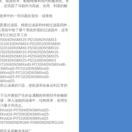
系统、能源技术、船舶维修和现代机械系统。长
力，还巩固了马勒作为高效、实用、利落的解
及使用中的一些问题欢迎你：或查阅
器、普通过滤器、精密过滤器和特精过滤器四种，
。液压系统中除了整个系统所需的过滤器外，还常
保它们的正常工作
I25004DNSMX25-PI21006DNSMX3-
PI210010DNSMX3-PI220010DNSMX6
PI22016DNSMX6-PI23016DNSMX10-
I23025DNSMX10-PI24025DNSMX16
I24040DNSMX16-PI25040DNSMX25-
I25063DNSMX25-PI21100DNSMX3
71004DNSMXvst3-PI72004DNSMXvst6-
SMXvst3-PI71010DNSMXvst3-
SMXvst25-PI71016DNSMXvst3
MXvst25 PI71025DNSMXvst3-
MXvst25-
，防止油液的污染，使机器和设备达到正常的
由于元件磨损产生的金属颗粒和密封件的橡胶
连接，伸入油箱的油液中，结构简单，使用安
纳污量大等优点。
Xvst16-PI75040DNSMXvst25-
Xvst16-PI75063DNSMXvst25-
Xvst16-PI75100DNSMXvst25
PI37006DNDRG60-PI38006DNDRG100-
*固安县盛鹏滤清器厂