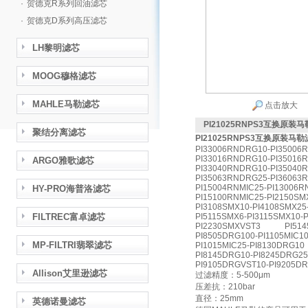
·
贺德克R系列回油滤芯
·
贺德克D系列高压滤芯
LH黎明滤芯
MOOG穆格滤芯
MAHLE马勒滤芯
点击放大
PI21025RNPS3互换原装
聚结分离滤芯
PI21025RNPS3互换原装马
PI33006RNDRG10-PI35006
PI33016RNDRG10-PI35016
ARGO雅歌滤芯
PI33040RNDRG10-PI35040
PI35063RNDRG25-PI36063
PI15004RNMIC25-PI13006
HY-PRO海普洛滤芯
PI15100RNMIC25-PI2150S
PI3108SMX10-PI4108SMX
FILTREC富卓滤芯
PI5115SMX6-PI3115SMX
PI2230SMXVST3 PI5145S
PI8505DRG100-PI1105MIC1
MP-FILTRI翡翠滤芯
PI1015MIC25-PI8130DRG10
PI8145DRG10-PI8245DR
PI9105DRGVST10-PI9205D
Allison艾里逊滤芯
过滤精度：5-500μm
压差抗：210bar
直径：25mm
英德诺曼滤芯