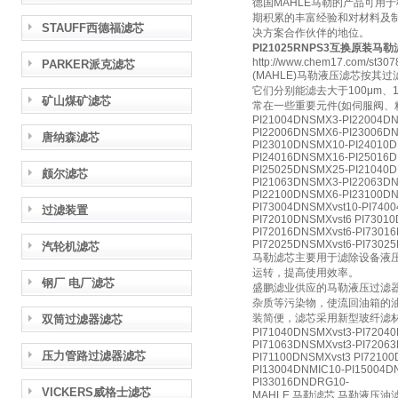
德国MAHLE马勒的产品可用
期积累的丰富经验和对材料及
STAUFF西德福滤芯
决方案合作伙伴的地位。
PI21025RNPS3互换原装马
http://www.chem17.com/st307
PARKER派克滤芯
(MAHLE)马勒液压滤芯按
它们分别能滤去大于100μm、
矿山煤矿滤芯
常在一些重要元件(如伺服阀、
PI21004DNSMX3-PI22004D
PI22006DNSMX6-PI23006D
唐纳森滤芯
PI23010DNSMX10-PI24010
PI24016DNSMX16-PI25016
PI25025DNSMX25-PI21040
颇尔滤芯
PI21063DNSMX3-PI22063D
PI22100DNSMX6-PI23100DN
PI73004DNSMXvst10-PI7400
过滤装置
PI72010DNSMXvst6 PI7301
PI72016DNSMXvst6-PI73016
PI72025DNSMXvst6-PI73025
汽轮机滤芯
马勒滤芯主要用于滤除设备液
运转，提高使用效率。
钢厂 电厂滤芯
盛鹏滤业供应的马勒液压过滤
杂质等污染物，使流回油箱的
装简便，滤芯采用新型玻纤滤
双筒过滤器滤芯
PI71040DNSMXvst3-PI72040
PI71063DNSMXvst3-PI72063
压力管路过滤器滤芯
PI71100DNSMXvst3 PI7210
PI13004DNMIC10-PI15004
PI33016DNDRG10-
VICKERS威格士滤芯
MAHLE 马勒滤芯 马勒液