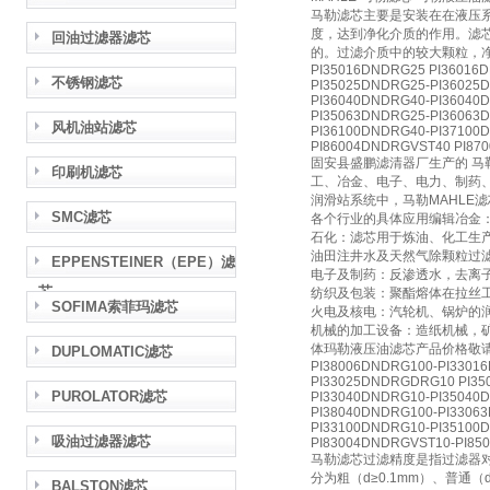
马勒滤芯主要是安装在在液压
度，达到净化介质的作用。滤
回油过滤器滤芯
的。过滤介质中的较大颗粒，
PI35016DNDRG25 PI36016
不锈钢滤芯
PI35025DNDRG25-PI36025
PI36040DNDRG40-PI36040
PI35063DNDRG25-PI36063
风机油站滤芯
PI36100DNDRG40-PI37100
PI86004DNDRGVST40 PI87
固安县盛鹏滤清器厂生产的 马
印刷机滤芯
工、冶金、电子、电力、制药
润滑站系统中，马勒MAHLE
SMC滤芯
各个行业的具体应用编辑冶金
石化：滤芯用于炼油、化工生
油田注井水及天然气除颗粒过
EPPENSTEINER（EPE）滤
电子及制药：反渗透水，去离
芯
纺织及包装：聚酯熔体在拉丝
SOFIMA索菲玛滤芯
火电及核电：汽轮机、锅炉的
机械的加工设备：造纸机械，
体玛勒液压油滤芯产品价格敬
DUPLOMATIC滤芯
PI38006DNDRG100-PI3301
PI33025DNDRGDRG10 PI35
PUROLATOR滤芯
PI33040DNDRG10-PI35040
PI38040DNDRG100-PI3306
PI33100DNDRG10-PI35100
吸油过滤器滤芯
PI83004DNDRGVST10-PI85
马勒滤芯过滤精度是指过滤器
分为粗（d≥0.1mm）、普通（d
BALSTON滤芯