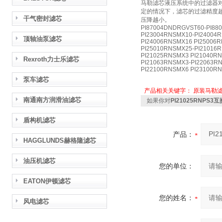
马勒滤芯液压系统中的过滤器
定的情况下，滤芯的过滤精度
干气密封滤芯
压降越小。
PI87004DNDRGVST60-PI88
PI23004RNSMX10-PI24004
顶轴油泵滤芯
PI24006RNSMX16 PI25006
PI25010RNSMX25-PI21016
PI21025RNSMX3 PI21040R
Rexroth力士乐滤芯
PI21063RNSMX3-PI22063R
PI22100RNSMX6 PI23100R
泵车滤芯
产品相关关键字：
原装马勒
南通南方润滑油滤芯
如果你对
PI21025RNPS
盾构机滤芯
产品：
HAGGLUNDS赫格隆滤芯
油压机滤芯
您的单位：
EATON伊顿滤芯
您的姓名：
风电滤芯