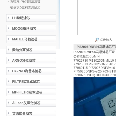
·
贺德克R系列回油滤芯
·
贺德克D系列高压滤芯
LH黎明滤芯
MOOG穆格滤芯
MAHLE马勒滤芯
点击放大
Pi22006RNPS6马勒滤芯厂
聚结分离滤芯
Pi22006RNPS6马勒滤芯厂家
公称流量250L/MIN
ARGO雅歌滤芯
77929730 Pi13025DNMic10 
77925613 Pi23025DNPS10 7
77960115 Pi72025DNPSvst6
HY-PRO海普洛滤芯
Pi75025DNPSvst25 7634719
Pi38025DNDrg100 70303520
FILTREC富卓滤芯
MP-FILTRI翡翠滤芯
Allison艾里逊滤芯
英德诺曼滤芯