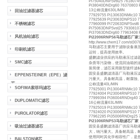
Pi75040DNPSvst25 7618074
Pi38040DNDrg60 76370803 P
13公称流量630L/MIN
回油过滤器滤芯
77929755 Pi13063DNMic10 
77925639 Pi23063DNPS10 7
不锈钢滤芯
77960099 Pi72063DNPSvst6
Pi75063DNPSvst25 7930810
Pi37063DNDrg60 77963408 
风机油站滤芯
Pi22006RNPS6马勒滤芯厂家
http://www.chem17.com/st307
马勒滤芯主要用于滤除设备液
印刷机滤芯
运转，提高使用效率。
盛鹏滤业供应的马勒液压过滤
SMC滤芯
杂质等污染物，使流回油箱的
装简便，滤芯采用新型玻纤滤
固安县盛鹏滤清器厂马勒液压
EPPENSTEINER（EPE）滤
污量大。具备耐高温，耐腐蚀
芯
公称流量40L/MIN
SOFIMA索菲玛滤芯
77925001 Pi13004RNMic10 
77924004 Pi23004RNPS10 7
77999394 Pi36004RNDrg40 
DUPLOMATIC滤芯
16公称流量63L/MIN
77925019 Pi13006RNMic10 
77924020 Pi23006RNPS10 7
PUROLATOR滤芯
77962285 Pi35006RNDrg25 
Pi21006RNPS3马勒滤芯厂家
吸油过滤器滤芯
固安县盛鹏滤清器厂供应马勒
大，纳污量大。具备耐高温，
使用同时其化学相容性广，是
BALSTON滤芯