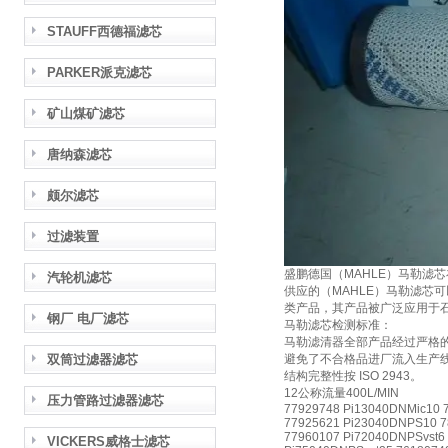
STAUFF西德福滤芯
PARKER派克滤芯
矿山煤矿滤芯
唐纳森滤芯
颇尔滤芯
过滤装置
盛鹏德国（MAHLE）马勒滤
汽轮机滤芯
供应的（MAHLE）马勒滤芯可以
类产品，其产品被广泛应用于
钢厂 电厂滤芯
马勒滤芯检测标准：
马勒滤清器全部产品经过严格
双筒过滤器滤芯
避免了不合格品进厂流入生产线，
结构完整性按 ISO 2943。
12公称流量400L/MIN
压力管路过滤器滤芯
77929748 Pi13040DNMic10 
77925621 Pi23040DNPS10 7
77960107 Pi72040DNPSvst6
VICKERS威格士滤芯