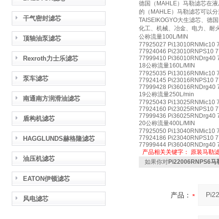
德国（MAHLE）马勒滤芯在
的（MAHLE）马勒滤芯可以
干气密封滤芯
TAISEIKOGYO大生滤芯
化工、机械、冶金、电力、耐
公称流量100L/MIN
顶轴油泵滤芯
77925027 Pi13010RNMic10 
77924046 Pi23010RNPS10 7
Rexroth力士乐滤芯
77999410 Pi36010RNDrg40 
18公称流量160L/MIN
77925035 Pi13016RNMic10 
泵车滤芯
77924145 Pi23016RNPS10 7
77999428 Pi36016RNDrg40 
19公称流量250L/min
南通南方润滑油滤芯
77925043 Pi13025RNMic10 
77924160 Pi23025RNPS10 7
77999436 Pi36025RNDrg40 
盾构机滤芯
20公称流量400L/MIN
77925050 Pi13040RNMic10 
77924186 Pi23040RNPS10 7
HAGGLUNDS赫格隆滤芯
77999444 Pi36040RNDrg40 
产品相关关键字：
原装马勒
油压机滤芯
如果你对
Pi22006RNPS
EATON伊顿滤芯
产品：
风电滤芯