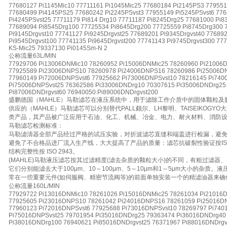
77680127 Pi1145Mic10 77711161 Pi1045Mic25 77680184 Pi2145PS3 77955
77680499 Pi4145PS25 77680242 Pi2245PSvst3 77955149 Pi5245PSvst6 776
Pi4245PSvst25 77711179 Pi814 Drg10 77711187 Pi8245Drg25 77681000 Pi
77689094 Pi8545Drg100 77725534 Pi8645Drg200 77725559 Pi8745Drg300 
Pi9145Drgvst10 77741127 Pi9245Drgvst25 77689201 Pi9345Drgvst40 77689
Pi9545Drgvst100 77741135 Pi9645Drgvst200 77741143 Pi9745Drgvst300 77
KS-Mic25 79337130 Pi0145Sm-N 2
公称流量63L/MIN
77929706 Pi13006DNMic10 78260952 Pi15006DNMic25 78260960 Pi21006
77925589 Pi23006DNPS10 78260978 Pi24006DNPS16 78260986 Pi25006D
77960149 Pi72006DNPSvst6 77925662 Pi73006DNPSvst10 78216145 Pi740
Pi75006DNPSvst25 76362586 Pi33006DNDrg10 70307615 Pi35006DNDrg25
Pi87006DNDrgvst60 76940050 Pi89006DNDrgvst200
盛鹏德国（MAHLE）马勒滤芯在液压系统中，用于滤除工作介质中的固体颗粒
供应的（MAHLE）马勒滤芯可以分别替代PALL颇尔、LH黎明、TAISEIKOGY
类产品，其产品被广泛应用于石油、化工、机械、冶金、电力、耐火材料、消防
马勒滤芯检测标准：
马勒滤清器全部产品经过严格的试压实验，对折波滤芯直缝和端盖进行检漏，避
避免了不合格品进厂流入生产线，大大提高了产品的质量：滤芯抗破裂性验证按ISO 29
结构完整性按 ISO 2943。
(MAHLE)马勒液压滤芯按其过滤精度(滤去杂质的颗粒大小)的不同，有粗过滤
它们分别能滤去大于100μm、10～100μm、5～10μm和1～5μm大小的杂质
常在一些重要元件(如伺服阀、精密节流阀等)的前面单独安装一个的精滤油器来确
公称流量160L/MIN
77929722 Pi13016DNMic10 78261026 Pi15016DNMic25 78261034 Pi21016
77925605 Pi23016DNPS10 78261042 Pi24016DNPS16 78261059 Pi25016D
77960123 Pi72016DNPSvst6 77925688 Pi73016DNPSvst10 78269797 Pi740
Pi75016DNPSvst25 79701954 Pi35016DNDrg25 79363474 Pi36016DNDrg40
Pi38016DNDrg100 76940621 Pi85016DNDrgvst25 76371967 Pi88016DNDrgv