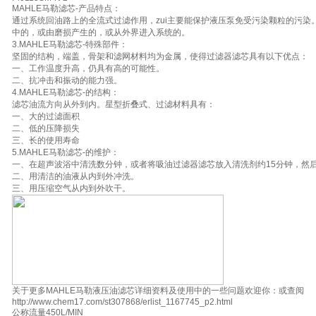
MAHLE马勒滤芯-产品特点：
通过系统回油路上的全流式过滤作用，zui主要能保护液压泵免受污染颗粒的污染
中的，或由磨损产生的，或从外界进入系统的。
3.MAHLE马勒滤芯-特殊部件：
坚固的结构，端盖，骨架和滤网材料均为金属，使得过滤器滤芯具有以下优点：
一、工作温度升高，仍具有高的可能性。
二、抗冲击和振动的能力强。
4.MAHLE马勒滤芯-的结构：
滤芯油流方向从外到内。星型折叠式、过滤材料具有：
一、大的过滤面积
二、低的压降损失
三、长的使用寿命
5.MAHLE马勒滤芯-的维护：
一、在超声波浴中清洗数分钟，或者将吸油过滤器滤芯放入清洗剂约15分钟，然
二、用清洁的油液从内到外冲洗。
三、用压缩空气从内到外吹干。
关于更多MAHLE马勒液压油滤芯详细资料及使用中的一些问题欢迎你：或查阅
http://www.chem17.com/st307868/erlist_1167745_p2.html
公称流量450L/MIN