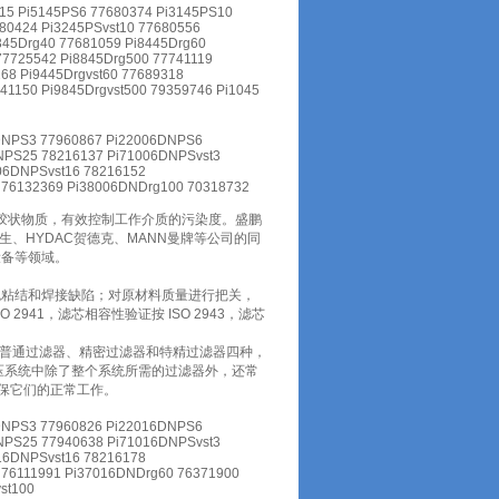
115 Pi5145PS6 77680374 Pi3145PS10
80424 Pi3245PSvst10 77680556
8345Drg40 77681059 Pi8445Drg60
77725542 Pi8845Drg500 77741119
268 Pi9445Drgvst60 77689318
741150 Pi9845Drgvst500 79359746 Pi1045
DNPS3 77960867 Pi22006DNPS6
NPS25 78216137 Pi71006DNPSvst3
06DNPSvst16 78216152
 76132369 Pi38006DNDrg100 70318732
及胶状物质，有效控制工作介质的污染度。盛鹏
O大生、HYDAC贺德克、MANN曼牌等公司的同
设备等领域。
免粘结和焊接缺陷；对原材料质量进行把关，
41，滤芯相容性验证按 ISO 2943，滤芯
器、普通过滤器、精密过滤器和特精过滤器四种，
。液压系统中除了整个系统所需的过滤器外，还常
保它们的正常工作。
DNPS3 77960826 Pi22016DNPS6
NPS25 77940638 Pi71016DNPSvst3
16DNPSvst16 78216178
 76111991 Pi37016DNDrg60 76371900
st100