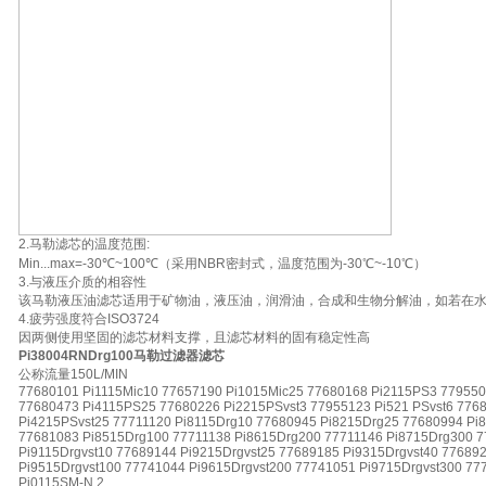
2.马勒滤芯的温度范围:
Min...max=-30℃~100℃（采用NBR密封式，温度范围为-30℃~-10℃）
3.与液压介质的相容性
该马勒液压油滤芯适用于矿物油，液压油，润滑油，合成和生物分解油，如若在
4.疲劳强度符合ISO3724
因两侧使用坚固的滤芯材料支撑，且滤芯材料的固有稳定性高
Pi38004RNDrg100马勒过滤器滤芯
公称流量150L/MIN
77680101 Pi1115Mic10 77657190 Pi1015Mic25 77680168 Pi2115PS3 77955
77680473 Pi4115PS25 77680226 Pi2215PSvst3 77955123 Pi521 PSvst6 776
Pi4215PSvst25 77711120 Pi8115Drg10 77680945 Pi8215Drg25 77680994 Pi
77681083 Pi8515Drg100 77711138 Pi8615Drg200 77711146 Pi8715Drg300 7
Pi9115Drgvst10 77689144 Pi9215Drgvst25 77689185 Pi9315Drgvst40 77689
Pi9515Drgvst100 77741044 Pi9615Drgvst200 77741051 Pi9715Drgvst300 77
Pi0115SM-N 2