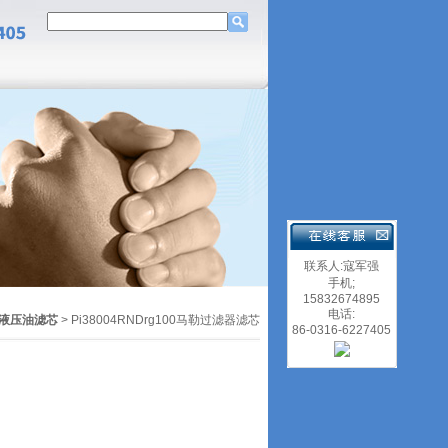
联系人:寇军强
手机;
15832674895
电话:
液压油滤芯
> Pi38004RNDrg100马勒过滤器滤芯
86-0316-6227405