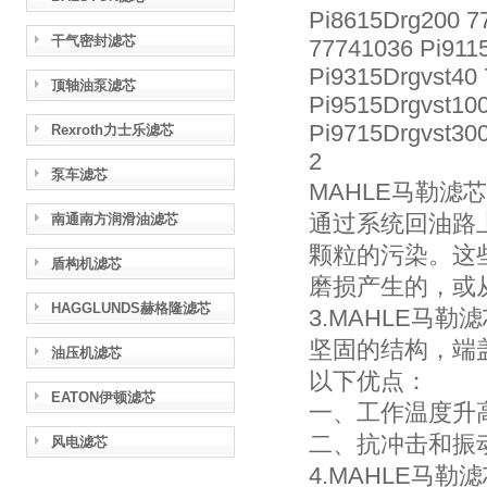
Pi8615Drg200 7
干气密封滤芯
77741036 Pi911
Pi9315Drgvst40
顶轴油泵滤芯
Pi9515Drgvst10
Pi9715Drgvst30
Rexroth力士乐滤芯
2
泵车滤芯
MAHLE马勒滤
通过系统回油路
南通南方润滑油滤芯
颗粒的污染。这
盾构机滤芯
磨损产生的，或
HAGGLUNDS赫格隆滤芯
3.MAHLE马勒
坚固的结构，端
油压机滤芯
以下优点：
EATON伊顿滤芯
一、工作温度升
二、抗冲击和振
风电滤芯
4.MAHLE马勒