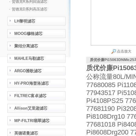
·
贺德克R系列回油滤芯
·
贺德克D系列高压滤芯
LH黎明滤芯
MOOG穆格滤芯
聚结分离滤芯
点击放大
MAHLE马勒滤芯
质优价廉Pi15063DNMic2
质优价廉Pi1506
ARGO雅歌滤芯
公称流量80L/MI
HY-PRO海普洛滤芯
77680085 Pi110
77943517 Pi510
FILTREC富卓滤芯
Pi4108PS25 776
77681190 Pi320
Allison艾里逊滤芯
Pi8108Drg10 77
MP-FILTRI翡翠滤芯
77681018 Pi840
Pi8608Drg200 7
英德诺曼滤芯