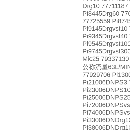
Drg10 77711187
Pi8445Drg60 77
77725559 Pi874
Pi9145Drgvst10
Pi9345Drgvst40
Pi9545Drgvst10
Pi9745Drgvst30
Mic25 79337130
公称流量63L/MI
77929706 Pi130
Pi21006DNPS3 
Pi23006DNPS10
Pi25006DNPS25
Pi72006DNPSvs
Pi74006DNPSvs
Pi33006DNDrg1
Pi38006DNDrg10