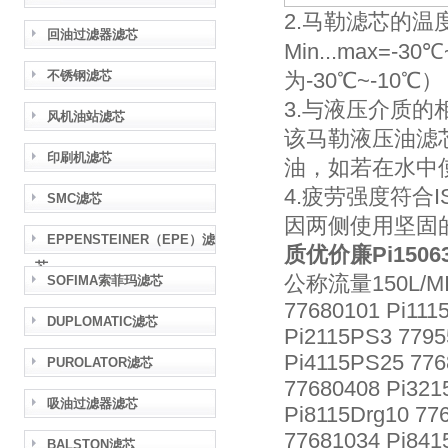
2.马勒滤芯的温
回油过滤器滤芯
Min...max=
不锈钢滤芯
为-30℃~-10℃）
3.与液压介质的
风机油站滤芯
该马勒液压油滤
印刷机滤芯
油，如若在水中
4.疲劳强度符合IS
SMC滤芯
因两侧使用坚固
EPPENSTEINER（EPE）滤
质优价廉Pi1506
芯
公称流量150L/M
SOFIMA索菲玛滤芯
77680101 Pi111
DUPLOMATIC滤芯
Pi2115PS3 7795
Pi4115PS25 776
PUROLATOR滤芯
77680408 Pi321
吸油过滤器滤芯
Pi8115Drg10 77
77681034 Pi841
BALSTON滤芯