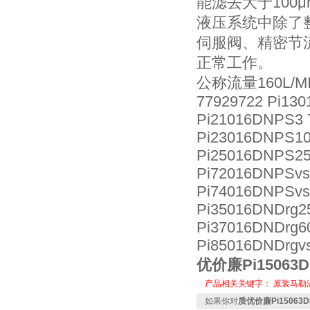
能滤去大于100μ
液压系统中除了
伺服阀、精密节
正常工作。
公称流量160L/M
77929722 Pi130
Pi21016DNPS3 
Pi23016DNPS10
Pi25016DNPS25
Pi72016DNPSvs
Pi74016DNPSvs
Pi35016DNDrg25
Pi37016DNDrg6
Pi85016DNDrgvs
优价廉Pi15063
产品相关关键字：
原装马勒
如果你对
质优价廉Pi15063