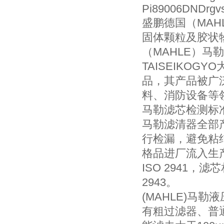
Pi89006DNDrgv
盛鹏德国（MA
固体颗粒及胶状
（MAHLE）马
TAISEIKOG
品，其产品被广
料、消防设备等
马勒滤芯检测标
马勒滤清器全部
行检漏，避免粘
格品进厂流入生
ISO 2941，滤
2943。
(MAHLE)马
有粗过滤器、普