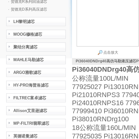
·
贺德克R系列回油滤芯
·
贺德克D系列高压滤芯
LH黎明滤芯
MOOG穆格滤芯
聚结分离滤芯
点击放大
MAHLE马勒滤芯
Pi36040DNDrg40高仿马勒液压滤芯Pi
Pi36040DNDrg40
ARGO雅歌滤芯
公称流量100L/MIN
HY-PRO海普洛滤芯
77925027 Pi13010RN
Pi21010RNPS3 77940
FILTREC富卓滤芯
Pi24010RNPS16 7796
77999410 Pi36010RN
Allison艾里逊滤芯
Pi38010RNDrg100
MP-FILTRI翡翠滤芯
18公称流量160L/MIN
77925035 Pi13016RN
英德诺曼滤芯