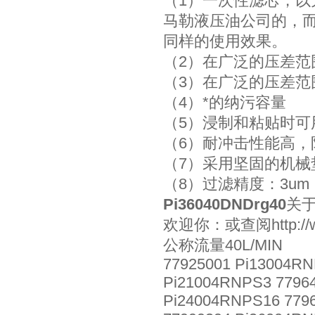
（1）一次性滤芯，
马勒液压油公司的，
同样的使用效果。
（2）在广泛的压差范
（3）在广泛的压差范
（4）*的纳污容量
（5）浸制和粘贴时可
（6）耐冲击性能高
（7）采用坚固的机
（8）过滤精度：3um，
Pi36040DNDrg40
关
欢迎你：或查阅http://www.
公称流量40L/MIN
77925001 Pi13004RN
Pi21004RNPS3 77964
Pi24004RNPS16 7796