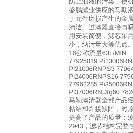
防止油液的污染，使
盛鹏滤业供应的马勒
于元件磨损产生的金
清洁。过滤器直接与
用安装简便，滤芯采
小，纳污量大等优点
16公称流量63L/MIN
77925019 Pi13006RN
Pi21006RNPS3 77964
Pi24006RNPS16 7796
77962285 Pi35006RN
Pi37006RNDrg60 782
马勒滤清器全部产品
粘结和焊接缺陷；对
提高了产品的质量：滤芯
2943，滤芯结构完整性按