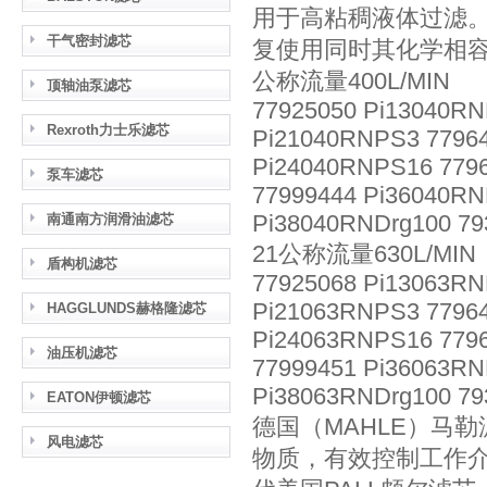
用于高粘稠液体过滤
干气密封滤芯
复使用同时其化学相
公称流量400L/MIN
顶轴油泵滤芯
77925050 Pi13040RN
Rexroth力士乐滤芯
Pi21040RNPS3 77964
Pi24040RNPS16 7796
泵车滤芯
77999444 Pi36040RN
Pi38040RNDrg100 79
南通南方润滑油滤芯
21公称流量630L/MIN
盾构机滤芯
77925068 Pi13063RN
Pi21063RNPS3 77964
HAGGLUNDS赫格隆滤芯
Pi24063RNPS16 7796
油压机滤芯
77999451 Pi36063RN
Pi38063RNDrg100 79
EATON伊顿滤芯
德国（MAHLE）马
风电滤芯
物质，有效控制工作介