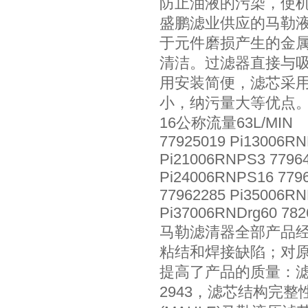
防止油液的污染，使
盛鹏滤业供应的马勒
于元件磨损产生的金
清洁。过滤器直接与
用安装简便，滤芯采
小，纳污量大等优点
16公称流量63L/MIN
77925019 Pi13006RN
Pi21006RNPS3 77964
Pi24006RNPS16 7796
77962285 Pi35006RN
Pi37006RNDrg60 782
马勒滤清器全部产品
粘结和焊接缺陷；对
提高了产品的质量：滤芯
2943，滤芯结构完整性按