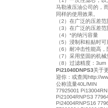
（1）一次性滤芯，
马勒液压油公司的，
同样的使用效果。
（2）在广泛的压差范
（3）在广泛的压差范
（4）*的纳污容量
（5）浸制和粘贴时可
（6）耐冲击性能高
（7）采用坚固的机
（8）过滤精度：3um，
Pi21040DNPS3
关于
迎你：或查阅http://www.c
公称流量40L/MIN
77925001 Pi13004RN
Pi21004RNPS3 77964
Pi24004RNPS16 7796