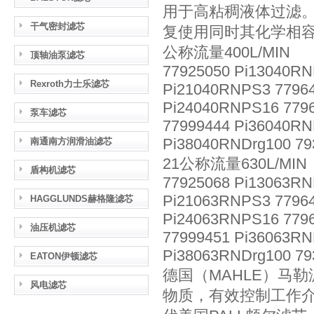
用于高粘稠液体过滤
干气密封滤芯
复使用同时其化学相
公称流量400L/MIN
顶轴油泵滤芯
77925050 Pi13040RN
Rexroth力士乐滤芯
Pi21040RNPS3 77964
Pi24040RNPS16 7796
泵车滤芯
77999444 Pi36040RN
Pi38040RNDrg100 79
南通南方润滑油滤芯
21公称流量630L/MIN
盾构机滤芯
77925068 Pi13063RN
Pi21063RNPS3 77964
HAGGLUNDS赫格隆滤芯
Pi24063RNPS16 7796
油压机滤芯
77999451 Pi36063RN
Pi38063RNDrg100 79
EATON伊顿滤芯
德国（MAHLE）马
风电滤芯
物质，有效控制工作介