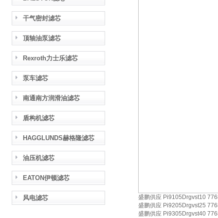
干气密封滤芯
顶轴油泵滤芯
Rexroth力士乐滤芯
泵车滤芯
南通南方润滑油滤芯
盾构机滤芯
HAGGLUNDS赫格隆滤芯
油压机滤芯
EATON伊顿滤芯
盛鹏供应 Pi9105Drgvst10 776
风电滤芯
盛鹏供应 Pi9205Drgvst25 776
盛鹏供应 Pi9305Drgvst40 776