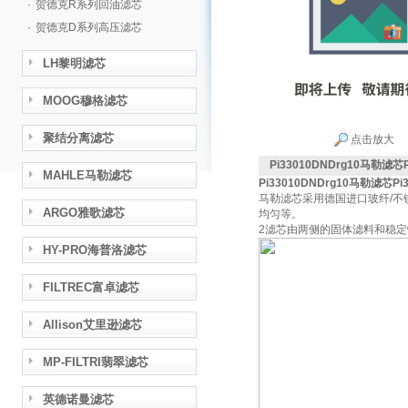
·
贺德克R系列回油滤芯
·
贺德克D系列高压滤芯
LH黎明滤芯
MOOG穆格滤芯
聚结分离滤芯
点击放大
Pi33010DNDrg10马勒滤芯P
MAHLE马勒滤芯
Pi33010DNDrg10马勒滤芯Pi3
马勒滤芯采用德国进口玻纤/
ARGO雅歌滤芯
均匀等。
2滤芯由两侧的固体滤料和稳定性
HY-PRO海普洛滤芯
FILTREC富卓滤芯
Allison艾里逊滤芯
MP-FILTRI翡翠滤芯
英德诺曼滤芯