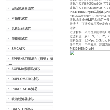
盛鹏供应 Pi8705Drg300 7771
盛鹏供应 Pi8805Drg500 7771
回油过滤器滤芯
Pi33010DNDrg10马勒滤芯Pi3
http://www.chem17.com/st307
不锈钢滤芯
盛鹏滤业MAHLE马勒滤芯一
持清洁，可延长液压系统寿命
运转。
风机油站滤芯
过滤材料：采用优质的玻璃纤
过滤精度：从1、3、6、12、2
印刷机滤芯
结构强度：1.0Mpa, 2.0Mpa, 16
使用范围：用于液压、润滑系
SMC滤芯
Pi33010DNDrg10
EPPENSTEINER（EPE）滤
芯
SOFIMA索菲玛滤芯
DUPLOMATIC滤芯
PUROLATOR滤芯
吸油过滤器滤芯
BALSTON滤芯