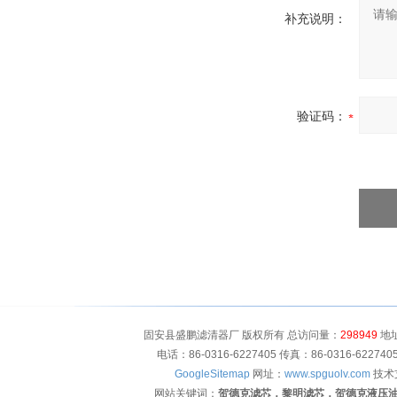
补充说明：
验证码：
固安县盛鹏滤清器厂 版权所有 总访问量：
298949
地址
电话：86-0316-6227405 传真：86-0316-622
GoogleSitemap
网址：
www.spguolv.com
技术
网站关键词：
贺德克滤芯，黎明滤芯，贺德克液压