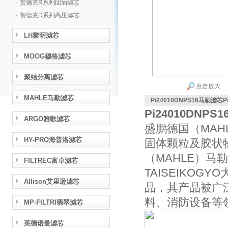
·
贺德克R系列回油滤芯
·
贺德克D系列高压滤芯
LH黎明滤芯
MOOG穆格滤芯
聚结分离滤芯
点击放大
MAHLE马勒滤芯
Pi24010DNPS16马勒滤芯Pi
Pi24010DNPS
ARGO雅歌滤芯
盛鹏德国（MA
HY-PRO海普洛滤芯
固体颗粒及胶状
（MAHLE）马
FILTREC富卓滤芯
TAISEIKOG
Allison艾里逊滤芯
品，其产品被广
料、消防设备等
MP-FILTRI翡翠滤芯
英德诺曼滤芯