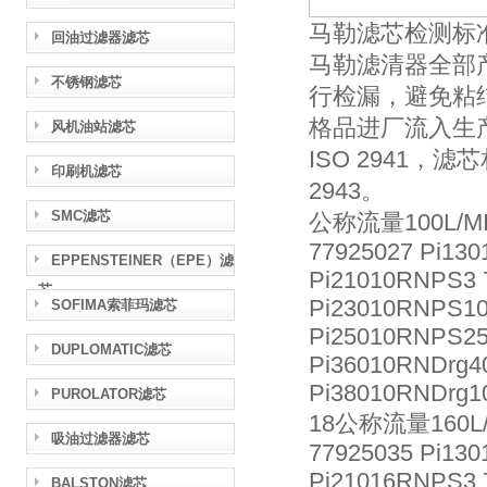
马勒滤芯检测标
回油过滤器滤芯
马勒滤清器全部
不锈钢滤芯
行检漏，避免粘
格品进厂流入生
风机油站滤芯
ISO 2941，滤
印刷机滤芯
2943。
SMC滤芯
公称流量100L/M
77925027 Pi130
EPPENSTEINER（EPE）滤
Pi21010RNPS3 
芯
Pi23010RNPS10
SOFIMA索菲玛滤芯
Pi25010RNPS25
DUPLOMATIC滤芯
Pi36010RNDrg4
Pi38010RNDrg1
PUROLATOR滤芯
18公称流量160L/
吸油过滤器滤芯
77925035 Pi130
Pi21016RNPS3 
BALSTON滤芯