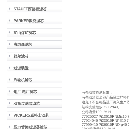
STAUFF西德福滤芯
PARKER派克滤芯
矿山煤矿滤芯
唐纳森滤芯
颇尔滤芯
过滤装置
汽轮机滤芯
钢厂 电厂滤芯
马勒滤芯检测标准：
马勒滤清器全部产品经过严格
避免了不合格品进厂流入生产线，
双筒过滤器滤芯
结构完整性按 ISO 2943。
公称流量100L/MIN
VICKERS威格士滤芯
77925027 Pi13010RNMic10 
77924046 Pi23010RNPS10 7
77999410 Pi36010RNDrg40 
压力管路过滤器滤芯