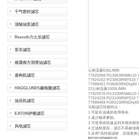
干气密封滤芯
顶轴油泵滤芯
Rexroth力士乐滤芯
泵车滤芯
南通南方润滑油滤芯
公称流量630L/MIN
盾构机滤芯
77925068 Pi13063RNMic10 
77924202 Pi23063RNPS10 7
77999451 Pi36063RNDrg40 
HAGGLUNDS赫格隆滤芯
22公称流量1000L/MIN
77925076 Pi13100RNMic10 
77924228 Pi23100RNPS10 7
油压机滤芯
77999469 Pi363100RNDrg40
马勒滤芯性能特点：
1.可延长油液的使用寿命。
EATON伊顿滤芯
2.减少轴承磨损。
3.可使系统快速达到并维持期
风电滤芯
4.过滤精度高，滤芯不易被堵
5.采用*高性能滤材，实现更
Pi23010DNPS10