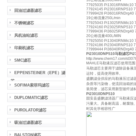
18公称流量160L/MIN
77925035 Pi13016RNMic10 
77924145 Pi23016RNPS10 7
回油过滤器滤芯
77999428 Pi36016RNDrg40 
19公称流量250L/min
不锈钢滤芯
77925043 Pi13025RNMic10 
77924160 Pi23025RNPS10 7
77999436 Pi36025RNDrg40 
风机油站滤芯
20公称流量400L/MIN
77925050 Pi13040RNMic10 
77924186 Pi23040RNPS10 7
印刷机滤芯
77999444 Pi36040RNDrg40 
Pi23010DNPS10马勒滤芯Pi2
http://www.chem17.com/st307
SMC滤芯
MAHLE马勒液压滤芯使用范
马勒滤芯主要用于滤除设备液
EPPENSTEINER（EPE）滤
运转，提高使用效率。
盛鹏滤业供应的马勒液压过滤
芯
杂质等污染物，使流回油箱的
SOFIMA索菲玛滤芯
装简便，滤芯采用新型玻纤滤
Pi23010DNPS10
DUPLOMATIC滤芯
固安县盛鹏滤清器厂马勒液压
污量大。具备耐高温，耐腐蚀
时其化学相容性广
PUROLATOR滤芯
吸油过滤器滤芯
BALSTON滤芯