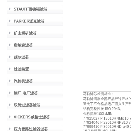
STAUFF西德福滤芯
PARKER派克滤芯
矿山煤矿滤芯
唐纳森滤芯
颇尔滤芯
过滤装置
汽轮机滤芯
钢厂 电厂滤芯
马勒滤芯检测标准：
马勒滤清器全部产品经过严格
避免了不合格品进厂流入生产线，
双筒过滤器滤芯
结构完整性按 ISO 2943。
公称流量100L/MIN
VICKERS威格士滤芯
77925027 Pi13010RNMic10 
77924046 Pi23010RNPS10 7
77999410 Pi36010RNDrg40 
压力管路过滤器滤芯