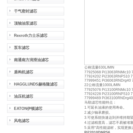
干气密封滤芯
顶轴油泵滤芯
Rexroth力士乐滤芯
泵车滤芯
南通南方润滑油滤芯
公称流量630L/MIN
盾构机滤芯
77925068 Pi13063RNMic10 
77924202 Pi23063RNPS10 7
77999451 Pi36063RNDrg40 
HAGGLUNDS赫格隆滤芯
22公称流量1000L/MIN
77925076 Pi13100RNMic10 
77924228 Pi23100RNPS10 7
油压机滤芯
77999469 Pi363100RNDrg40
马勒滤芯性能特点：
1.可延长油液的使用寿命。
EATON伊顿滤芯
2.减少轴承磨损。
3.可使系统快速达到并维持期
风电滤芯
4.过滤精度高，滤芯不易被堵
5.采用*高性能滤材，实现更
Pi22010DNPS6