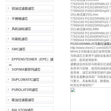
18公称流量160L/MIN
77925035 Pi13016RNMic10 
77924145 Pi23016RNPS10 7
回油过滤器滤芯
77999428 Pi36016RNDrg40 
19公称流量250L/min
不锈钢滤芯
77925043 Pi13025RNMic10 
77924160 Pi23025RNPS10 7
77999436 Pi36025RNDrg40 
风机油站滤芯
20公称流量400L/MIN
77925050 Pi13040RNMic10 
77924186 Pi23040RNPS10 7
印刷机滤芯
77999444 Pi36040RNDrg40 
Pi15010DNMic25马勒过滤
http://www.chem17.com/st307
SMC滤芯
MAHLE马勒液压滤芯使用范
马勒滤芯主要用于滤除设备液
EPPENSTEINER（EPE）滤
运转，提高使用效率。
盛鹏滤业供应的马勒液压过滤
芯
杂质等污染物，使流回油箱的
SOFIMA索菲玛滤芯
装简便，滤芯采用新型玻纤滤
固安县盛鹏滤清器厂马勒液压
DUPLOMATIC滤芯
污量大。具备耐高温，耐腐蚀
时其化学相容性广
PUROLATOR滤芯
吸油过滤器滤芯
BALSTON滤芯