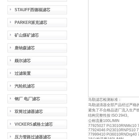
STAUFF西德福滤芯
PARKER派克滤芯
矿山煤矿滤芯
唐纳森滤芯
颇尔滤芯
过滤装置
汽轮机滤芯
钢厂 电厂滤芯
马勒滤芯检测标准：
马勒滤清器全部产品经过严格
避免了不合格品进厂流入生产线，
双筒过滤器滤芯
结构完整性按 ISO 2943。
公称流量100L/MIN
VICKERS威格士滤芯
77925027 Pi13010RNMic10 
77924046 Pi23010RNPS10 7
77999410 Pi36010RNDrg40 
压力管路过滤器滤芯