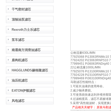
干气密封滤芯
顶轴油泵滤芯
Rexroth力士乐滤芯
泵车滤芯
南通南方润滑油滤芯
公称流量630L/MIN
77925068 Pi13063RNMic10 
盾构机滤芯
77924202 Pi23063RNPS10 7
77999451 Pi36063RNDrg40 
22公称流量1000L/MIN
HAGGLUNDS赫格隆滤芯
77925076 Pi13100RNMic10 
77924228 Pi23100RNPS10 7
77999469 Pi363100RNDrg40
油压机滤芯
马勒滤芯性能特点：
1.可延长油液的使用寿命。
EATON伊顿滤芯
2.减少轴承磨损。
3.可使系统快速达到并维持期
4.过滤精度高，滤芯不易被堵
风电滤芯
5.采用*高性能滤材，实现更
产品相关关键字：
原装马勒