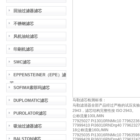
回油过滤器滤芯
不锈钢滤芯
风机油站滤芯
印刷机滤芯
SMC滤芯
EPPENSTEINER（EPE）滤
芯
SOFIMA索菲玛滤芯
马勒滤芯检测标准：
DUPLOMATIC滤芯
马勒滤清器全部产品经过严格的试压实验
2943，滤芯结构完整性按 ISO 2943。
PUROLATOR滤芯
公称流量100L/MIN
77925027 Pi13010RNMic10 77962236
77999410 Pi36010RNDrg40 77962327
吸油过滤器滤芯
18公称流量160L/MIN
77925035 Pi13016RNMic10 77963598
BALSTON滤芯
77999428 Pi36016RNDrg40 77963747