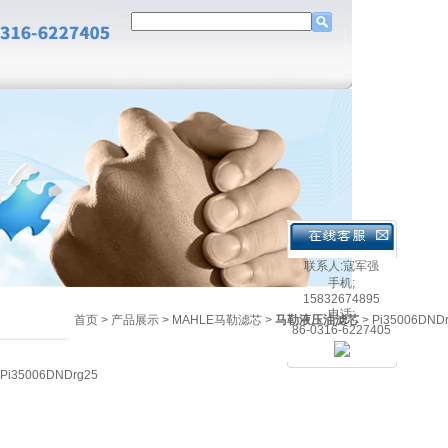
联系人:寇军强
手机;
15832674895
电话:
首页
>
产品展示
>
MAHLE马勒滤芯
>
马勒液压油滤芯
> Pi35006DN
86-0316-6227405
i35006DNDrg25