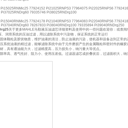
 Pi15025RNMic25 77924152 Pi21025RNPS3 77964075 Pi22025RNPS6 779241
 Pi37025RNDrg60 79335746 Pi38025RNDrg100
 Pi15040RNMic25 77924178 Pi21040RNPS3 77964083 Pi22040RNPS6 779241
 Pi37040RNDrg60 78267833 Pi38040RNDrg100 79335894 Pi39040RNDrg250
rg25
关于更多MAHLE马勒液压油滤芯详细资料及使用中的一些问题欢迎你：或查阅http://www.chem
液压、润滑系统的压油过滤，用以滤除系统中污染物，保证系统的正常运行
固体颗粒及胶状物质，维护油液的清洁，防止油液的污染，使机器和设备达到正常的
压系统油液的精过滤，能够滤除系统中由于元件磨损产生的金属颗粒和密封件的橡胶
材，具有通油能力大，过滤精度高，压力损失小，纳污量大等优点。
隙率高、透气性好、阻力小、使用压差低。过滤器滤芯成折叠状后，过滤面积大，纳