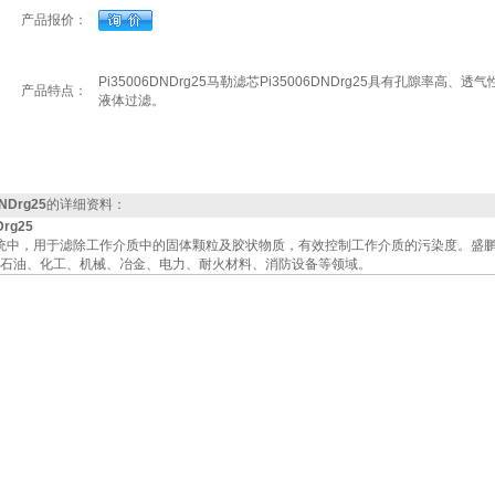
产品报价：
Pi35006DNDrg25马勒滤芯Pi35006DNDrg25具有
产品特点：
液体过滤。
NDrg25
的详细资料：
rg25
中，用于滤除工作介质中的固体颗粒及胶状物质，有效控制工作介质的污染度。盛鹏供应的（
石油、化工、机械、冶金、电力、耐火材料、消防设备等领域。