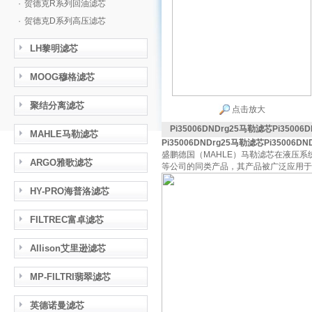
·
贺德克R系列回油滤芯
·
贺德克D系列高压滤芯
LH黎明滤芯
MOOG穆格滤芯
聚结分离滤芯
点击放大
Pi35006DNDrg25马勒滤芯Pi35006D
MAHLE马勒滤芯
Pi35006DNDrg25马勒滤芯Pi35006DND
盛鹏德国（MAHLE）马勒滤芯在液压系统
ARGO雅歌滤芯
等公司的同类产品，其产品被广泛应用于
HY-PRO海普洛滤芯
FILTREC富卓滤芯
Allison艾里逊滤芯
MP-FILTRI翡翠滤芯
英德诺曼滤芯