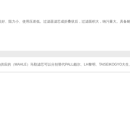
孔隙率高、透气性好、阻力小、使用压差低。过滤器滤芯成折叠状后，过滤面积大，纳污量大。具
MAHLE）马勒滤芯可以分别替代PALL颇尔、LH黎明、TAISEIKOGYO大生、