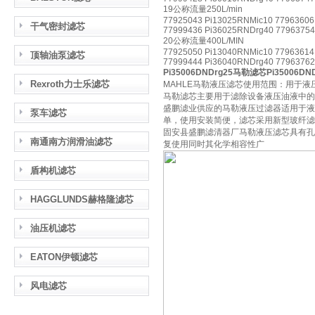
19公称流量250L/min
77925043 Pi13025RNMic10 77963606
干气密封滤芯
77999436 Pi36025RNDrg40 77963754
20公称流量400L/MIN
77925050 Pi13040RNMic10 77963614
顶轴油泵滤芯
77999444 Pi36040RNDrg40 77963762
Pi35006DNDrg25马勒滤芯Pi35006DND
Rexroth力士乐滤芯
MAHLE马勒液压滤芯使用范围：用于
马勒滤芯主要用于滤除设备液压油液中的
盛鹏滤业供应的马勒液压过滤器适用于液
泵车滤芯
单，使用安装简便，滤芯采用新型玻纤滤
固安县盛鹏滤清器厂马勒液压滤芯具有孔
南通南方润滑油滤芯
复使用同时其化学相容性广
盾构机滤芯
HAGGLUNDS赫格隆滤芯
油压机滤芯
EATON伊顿滤芯
风电滤芯