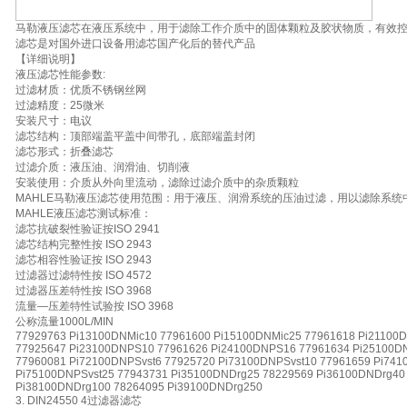
马勒液压滤芯在液压系统中，用于滤除工作介质中的固体颗粒及胶状物质，有效
滤芯是对国外进口设备用滤芯国产化后的替代产品
【详细说明】
液压滤芯性能参数:
过滤材质：优质不锈钢丝网
过滤精度：25微米
安装尺寸：电议
滤芯结构：顶部端盖平盖中间带孔，底部端盖封闭
滤芯形式：折叠滤芯
过滤介质：液压油、润滑油、切削液
安装使用：介质从外向里流动，滤除过滤介质中的杂质颗粒
MAHLE马勒液压滤芯使用范围：用于液压、润滑系统的压油过滤，用以滤除系统
MAHLE液压滤芯测试标准：
滤芯抗破裂性验证按ISO 2941
滤芯结构完整性按 ISO 2943
滤芯相容性验证按 ISO 2943
过滤器过滤特性按 ISO 4572
过滤器压差特性按 ISO 3968
流量—压差特性试验按 ISO 3968
公称流量1000L/MIN
77929763 Pi13100DNMic10 77961600 Pi15100DNMic25 77961618 Pi21100
77925647 Pi23100DNPS10 77961626 Pi24100DNPS16 77961634 Pi25100D
77960081 Pi72100DNPSvst6 77925720 Pi73100DNPSvst10 77961659 Pi741
Pi75100DNPSvst25 77943731 Pi35100DNDrg25 78229569 Pi36100DNDrg40
Pi38100DNDrg100 78264095 Pi39100DNDrg250
3. DIN24550 4过滤器滤芯