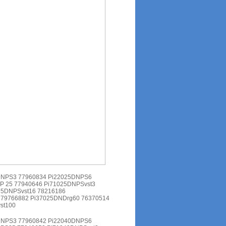
DNPS3 77960834 Pi22025DNPS6
P 25 77940646 Pi71025DNPSvst3
25DNPSvst16 78216186
 79766882 Pi37025DNDrg60 76370514
st100
DNPS3 77960842 Pi22040DNPS6