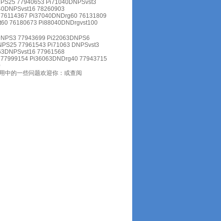
PS25 77940653 Pi71040DNPSvst3
40DNPSvst16 78260903
 76114367 Pi37040DNDrg60 76131809
t60 76180673 Pi88040DNDrgvst100
DNPS3 77943699 Pi22063DNPS6
PS25 77961543 Pi71063 DNPSvst3
63DNPSvst16 77961568
 77999154 Pi36063DNDrg40 77943715
0
使用中的一些问题欢迎你：或查阅