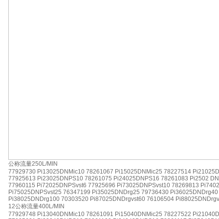
公称流量250L/MIN
77929730 Pi13025DNMic10 78261067 Pi15025DNMic25 78227514 Pi21025
77925613 Pi23025DNPS10 78261075 Pi24025DNPS16 78261083 Pi2502 DN
77960115 Pi72025DNPSvst6 77925696 Pi73025DNPSvst10 78269813 Pi740
Pi75025DNPSvst25 76347199 Pi35025DNDrg25 79736430 Pi36025DNDrg40
Pi38025DNDrg100 70303520 Pi87025DNDrgvst60 76106504 Pi88025DNDrgv
12公称流量400L/MIN
77929748 Pi13040DNMic10 78261091 Pi15040DNMic25 78227522 Pi21040