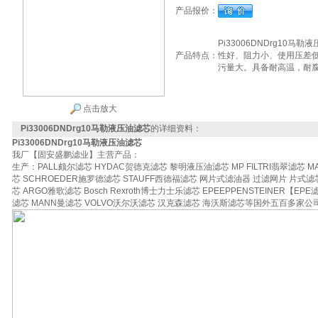
产品报价：
Pi33006DNDrg1
产品特点：
性好、阻力小、使用压差
污量大。具备耐高温，耐
点击放大
Pi33006DNDrg10马勒液压油滤芯
的详细资料：
Pi33006DNDrg10马勒液压油滤芯
我厂【固安盛鹏滤业】主营产品：
生产：PALL颇尔滤芯 HYDAC贺德克滤芯 黎明液压油滤芯 MP FILTRI翡翠滤芯 M
芯 SCHROEDER施罗德滤芯 STAUFF西德福滤芯 网片式滤油器 过滤网片 片式滤芯
芯 ARGO雅歌滤芯 Bosch Rexroth博士力士乐滤芯 EPEEPPENSTEINER【EPE
滤芯 MANN曼滤芯 VOLVO沃尔沃滤芯 汉克森滤芯 海沃斯滤芯等国外五百多家