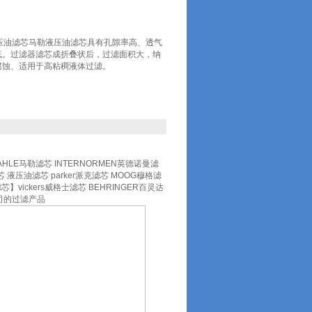
0马勒液压油滤芯马勒液压油滤芯具有孔隙率高、透气
低。过滤器滤芯成折叠状后，过滤面积大，纳
腐蚀、适用于高粘稠液体过滤。
AHLE马勒滤芯 INTERNORMEN英德诺曼滤
 液压油滤芯 parker派克滤芯 MOOG穆格滤
滤芯】vickers威格士滤芯 BEHRINGER百灵达
公司的过滤产品