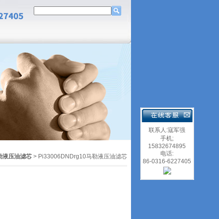
联系人:寇军强
手机;
15832674895
电话:
勒液压油滤芯
> Pi33006DNDrg10马勒液压油滤芯
86-0316-6227405