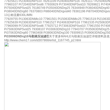
77925621 Pi23040DNPS10 78261109 Pi24040DNPS16 78261117 Pi25040DN
77960107 Pi72040DNPSvst6 77930829 Pi73040DNPSvst10 78269821 Pi740
Pi75040DNPSvst25 76180749 Pi35040DNDrg25 76344949 Pi36040DNDrg40
Pi38040DNDrg60 76370803 Pi86040DNDrgvst40 78381196 Pi87040DNDrgvs
13公称流量630L/MIN
77929755 Pi13063DNMic10 77961501 Pi15063DNMic25 77961519 Pi21063
77925639 Pi23063DNPS10 77961527 Pi24063DNPS16 77961535 Pi25063DN
77960099 Pi72063DNPSvst6 77925712 Pi73063DNPSvst10 77961550 Pi740
Pi75063DNPSvst25 79308107 Pi33063DNDrg10 77943707 Pi35063DNDrg25
Pi37063DNDrg60 77963408 Pi38063DNDrg100 79309915 Pi39063DNDrg25
Pi33006DNDrg10马勒液压油滤芯
关于更多MAHLE马勒液压油滤芯详细资料及
http://www.chem17.com/st307868/erlist_1167745_p2.html