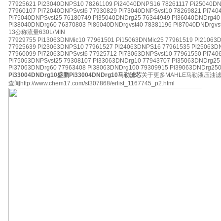
77925621 Pi23040DNPS10 78261109 Pi24040DNPS16 78261117 Pi25040DN
77960107 Pi72040DNPSvst6 77930829 Pi73040DNPSvst10 78269821 Pi740
Pi75040DNPSvst25 76180749 Pi35040DNDrg25 76344949 Pi36040DNDrg40
Pi38040DNDrg60 76370803 Pi86040DNDrgvst40 78381196 Pi87040DNDrgvs
13公称流量630L/MIN
77929755 Pi13063DNMic10 77961501 Pi15063DNMic25 77961519 Pi21063
77925639 Pi23063DNPS10 77961527 Pi24063DNPS16 77961535 Pi25063DN
77960099 Pi72063DNPSvst6 77925712 Pi73063DNPSvst10 77961550 Pi740
Pi75063DNPSvst25 79308107 Pi33063DNDrg10 77943707 Pi35063DNDrg25
Pi37063DNDrg60 77963408 Pi38063DNDrg100 79309915 Pi39063DNDrg25
Pi33004DNDrg10盛鹏Pi33004DNDrg10马勒滤芯
关于更多MAHLE马勒液压油
查阅http://www.chem17.com/st307868/erlist_1167745_p2.html