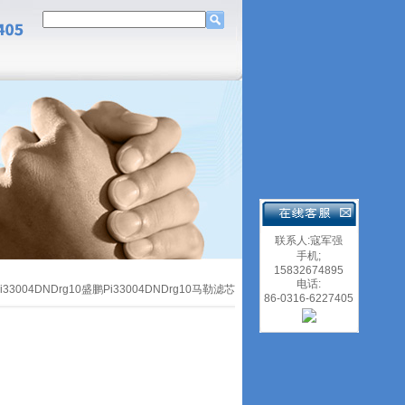
联系人:寇军强
手机;
15832674895
电话:
Pi33004DNDrg10盛鹏Pi33004DNDrg10马勒滤芯
86-0316-6227405