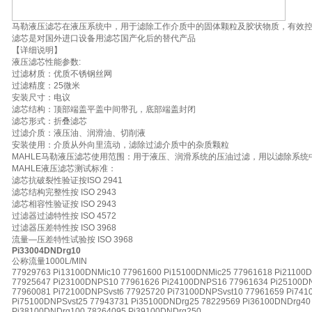
马勒液压滤芯在液压系统中，用于滤除工作介质中的固体颗粒及胶状物质，有效
滤芯是对国外进口设备用滤芯国产化后的替代产品
【详细说明】
液压滤芯性能参数:
过滤材质：优质不锈钢丝网
过滤精度：25微米
安装尺寸：电议
滤芯结构：顶部端盖平盖中间带孔，底部端盖封闭
滤芯形式：折叠滤芯
过滤介质：液压油、润滑油、切削液
安装使用：介质从外向里流动，滤除过滤介质中的杂质颗粒
MAHLE马勒液压滤芯使用范围：用于液压、润滑系统的压油过滤，用以滤除系统
MAHLE液压滤芯测试标准：
滤芯抗破裂性验证按ISO 2941
滤芯结构完整性按 ISO 2943
滤芯相容性验证按 ISO 2943
过滤器过滤特性按 ISO 4572
过滤器压差特性按 ISO 3968
流量—压差特性试验按 ISO 3968
Pi33004DNDrg10
公称流量1000L/MIN
77929763 Pi13100DNMic10 77961600 Pi15100DNMic25 77961618 Pi21100
77925647 Pi23100DNPS10 77961626 Pi24100DNPS16 77961634 Pi25100D
77960081 Pi72100DNPSvst6 77925720 Pi73100DNPSvst10 77961659 Pi741
Pi75100DNPSvst25 77943731 Pi35100DNDrg25 78229569 Pi36100DNDrg40
Pi38100DNDrg100 78264095 Pi39100DNDrg250