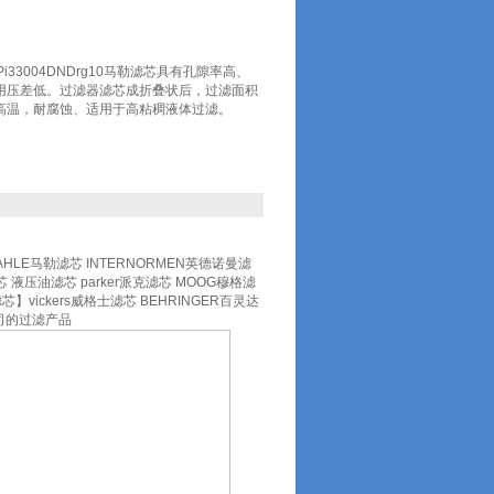
盛鹏Pi33004DNDrg10马勒滤芯具有孔隙率高、
用压差低。过滤器滤芯成折叠状后，过滤面积
高温，耐腐蚀、适用于高粘稠液体过滤。
AHLE马勒滤芯 INTERNORMEN英德诺曼滤
 液压油滤芯 parker派克滤芯 MOOG穆格滤
滤芯】vickers威格士滤芯 BEHRINGER百灵达
公司的过滤产品