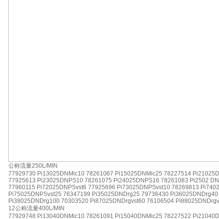
公称流量250L/MIN
77929730 Pi13025DNMic10 78261067 Pi15025DNMic25 78227514 Pi21025
77925613 Pi23025DNPS10 78261075 Pi24025DNPS16 78261083 Pi2502 DN
77960115 Pi72025DNPSvst6 77925696 Pi73025DNPSvst10 78269813 Pi740
Pi75025DNPSvst25 76347199 Pi35025DNDrg25 79736430 Pi36025DNDrg40
Pi38025DNDrg100 70303520 Pi87025DNDrgvst60 76106504 Pi88025DNDrgv
12公称流量400L/MIN
77929748 Pi13040DNMic10 78261091 Pi15040DNMic25 78227522 Pi21040