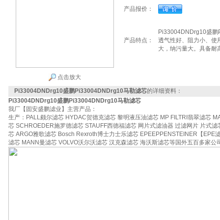
产品报价：
Pi33004DNDrg10
产品特点：
透气性好、阻力小、使
大，纳污量大。具备耐
点击放大
Pi33004DNDrg10盛鹏Pi33004DNDrg10马勒滤芯
的详细资料：
Pi33004DNDrg10盛鹏Pi33004DNDrg10马勒滤芯
我厂【固安盛鹏滤业】主营产品：
生产：PALL颇尔滤芯 HYDAC贺德克滤芯 黎明液压油滤芯 MP FILTRI翡翠滤芯 M
芯 SCHROEDER施罗德滤芯 STAUFF西德福滤芯 网片式滤油器 过滤网片 片式滤芯
芯 ARGO雅歌滤芯 Bosch Rexroth博士力士乐滤芯 EPEEPPENSTEINER【EPE
滤芯 MANN曼滤芯 VOLVO沃尔沃滤芯 汉克森滤芯 海沃斯滤芯等国外五百多家