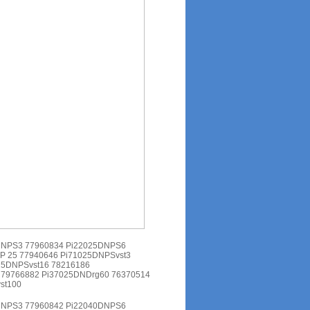
DNPS3 77960834 Pi22025DNPS6
P 25 77940646 Pi71025DNPSvst3
25DNPSvst16 78216186
 79766882 Pi37025DNDrg60 76370514
st100
DNPS3 77960842 Pi22040DNPS6