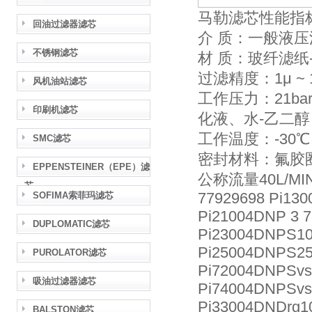
马勒滤芯性能指
回油过滤器滤芯
介 质：一般液压
不锈钢滤芯
材 质：玻纤滤纸-
过滤精度：1μ ~ 
风机油站滤芯
工作压力：21b
印刷机滤芯
化液、水-乙二醇
工作温度：-30℃
SMC滤芯
密封材料：氟胶
EPPENSTEINER（EPE）滤
公称流量40L/MI
芯
77929698 Pi130
SOFIMA索菲玛滤芯
Pi21004DNP 3 
DUPLOMATIC滤芯
Pi23004DNPS10
Pi25004DNPS25
PUROLATOR滤芯
Pi72004DNPSvs
吸油过滤器滤芯
Pi74004DNPSvs
Pi33004DNDrg1
BALSTON滤芯