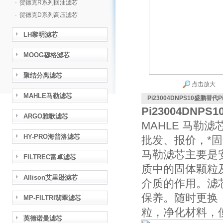
·
贺德克R系列回油滤芯
·
贺德克D系列高压滤芯
LH黎明滤芯
MOOG穆格滤芯
聚结分离滤芯
点击放大
MAHLE马勒滤芯
Pi23004DNPS10盛鹏替代P
Pi23004DNP
ARGO雅歌滤芯
MAHLE 马勒
HY-PRO海普洛滤芯
批发、报价，*
马勒滤芯主要是
FILTREC富卓滤芯
质中的固体颗粒
Allison艾里逊滤芯
介质的作用。滤
保养。随时更换
MP-FILTRI翡翠滤芯
粒，净化材料，
英德诺曼滤芯