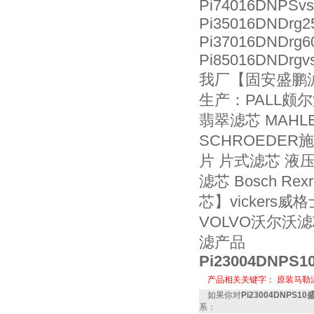
Pi74016DNPSvs
Pi35016DNDrg25
Pi37016DNDrg6
Pi85016DNDrgvs
我厂【固安盛鹏
生产：PALL颇尔
翡翠滤芯 MAHL
SCHROEDER
片 片式滤芯 液压
滤芯 Bosch R
芯】vickers
VOLVO沃尔沃
滤产品
Pi23004DNPS1
产品相关关键字：
原装马勒
如果你对
Pi23004DNPS1
系：