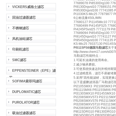
77689078 Pi8530Drg100 776
VICKERS威格士滤芯
Pi9130Drgvst10 77689151 Pi
Pi9530Drgvst100 77741085 P
Pi1030KS-Mic25 77879877 P
回油过滤器滤芯
6公称流量450L/MIN
77680127 Pi1145Mic10 7771
77680499 Pi4145PS25 77680
不锈钢滤芯
Pi4245PSvst25 77711179 Pi
77689094 Pi8545Drg100 777
Pi9145Drgvst10 77741127 Pi
风机油站滤芯
Pi9545Drgvst100 77741135 P
KS-Mic25 79337130 Pi0145S
Pi5115PS6德国马勒滤芯
关于
印刷机滤芯
http://www.chem17.com/st307
马勒滤芯性能特点：
SMC滤芯
1.可延长油液的使用寿命。
2.减少轴承磨损。
3.可使系统快速达到并维持期
EPPENSTEINER（EPE）滤
4.过滤精度高，滤芯不易被堵
芯
5.采用*高性能滤材，实现更
SOFIMA索菲玛滤芯
以下是盛鹏滤清器厂马勒滤芯
PI2105SMX3 PI2108SMX3 P
PI5111SMX6 PI5115SMX6 PI
DUPLOMATIC滤芯
PI3130SMX10 PI3145SMX10
PI2208SMXVST3 PI2211SMX
PI5208SMXVST6 PI5211SMX
PUROLATOR滤芯
PI3208SMXVST10 PI3211SM
PI4208SMXVST25 PI4211SM
PI8115DRG10 PI8130DRG10
吸油过滤器滤芯
PI8245DRG25 PI8305DRG40