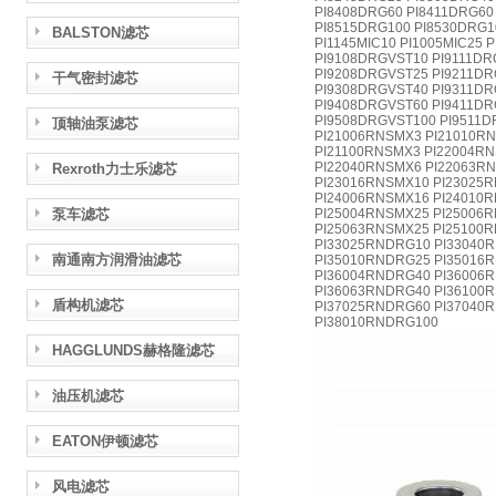
PI8408DRG60 PI8411DRG60
PI8515DRG100 PI8530DRG10
BALSTON滤芯
PI1145MIC10 PI1005MIC25 
PI9108DRGVST10 PI9111DR
PI9208DRGVST25 PI9211DR
干气密封滤芯
PI9308DRGVST40 PI9311DR
PI9408DRGVST60 PI9411DR
PI9508DRGVST100 PI9511D
顶轴油泵滤芯
PI21006RNSMX3 PI21010R
PI21100RNSMX3 PI22004R
PI22040RNSMX6 PI22063R
Rexroth力士乐滤芯
PI23016RNSMX10 PI23025
PI24006RNSMX16 PI24010
泵车滤芯
PI25004RNSMX25 PI25006
PI25063RNSMX25 PI25100
PI33025RNDRG10 PI33040
南通南方润滑油滤芯
PI35010RNDRG25 PI35016
PI36004RNDRG40 PI36006
PI36063RNDRG40 PI36100
盾构机滤芯
PI37025RNDRG60 PI37040
PI38010RNDRG100
HAGGLUNDS赫格隆滤芯
油压机滤芯
EATON伊顿滤芯
风电滤芯