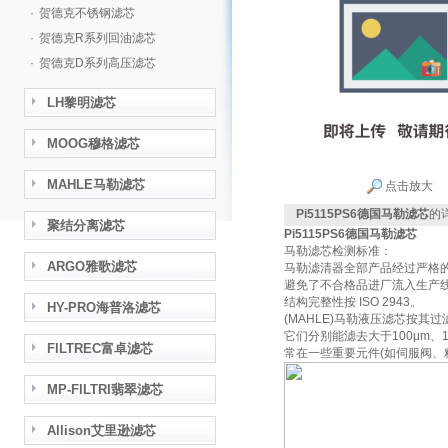
·
贺德克不锈钢滤芯
·
贺德克R系列回油滤芯
·
贺德克D系列高压滤芯
LH黎明滤芯
MOOG穆格滤芯
MAHLE马勒滤芯
点击放大
Pi5115PS6德国马勒滤芯
的
聚结分离滤芯
Pi5115PS6德国马勒滤芯
马勒滤芯检测标准：
ARGO雅歌滤芯
马勒滤清器全部产品经过严格
避免了不合格品进厂流入生产线，
结构完整性按 ISO 2943。
HY-PRO海普洛滤芯
(MAHLE)马勒液压滤芯按
它们分别能滤去大于100μm、
FILTREC富卓滤芯
常在一些重要元件(如伺服阀、
MP-FILTRI翡翠滤芯
Allison艾里逊滤芯