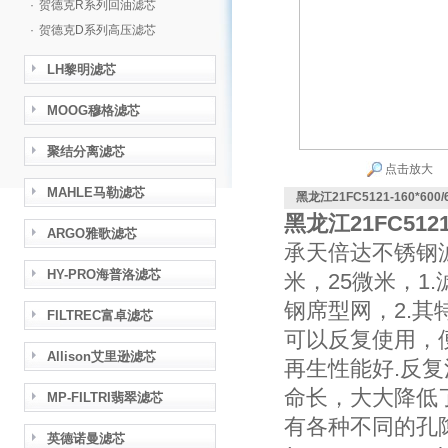
·
贺德克R系列回油滤芯
·
贺德克D系列高压滤芯
LH黎明滤芯
MOOG穆格滤芯
聚结分离滤芯
点击放大
MAHLE马勒滤芯
黑龙江21FC5121-160*60
黑龙江21FC512
ARGO雅歌滤芯
承天倍达不锈钢滤
HY-PRO海普洛滤芯
米，25微米，1.
钢席型网，2.
FILTREC富卓滤芯
可以反复使用，
Allison艾里逊滤芯
再生性能好.反
命长，大大降低
MP-FILTRI翡翠滤芯
有各种不同的孔隙度
英德诺曼滤芯