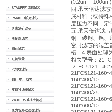
(0.2um—100
STAUFF西德福滤芯
四.承天倍达滤芯
属材料（或特殊
PARKER派克滤芯
度压力不同，定
矿山煤矿滤芯
五.承天倍达滤
钢、碳钢、铝、
唐纳森滤芯
密封滤芯的端盖
颇尔滤芯
槽。4.表面处
相关型号：21FC512
过滤装置
21FC5121-140*
汽轮机滤芯
21FC5121-160*
160*400/10
钢厂 电厂滤芯
21FC5121-160*
双筒过滤器滤芯
160*400/25
21FC5121-160*
VICKERS威格士滤芯
160*600/10
压力管路过滤器滤芯