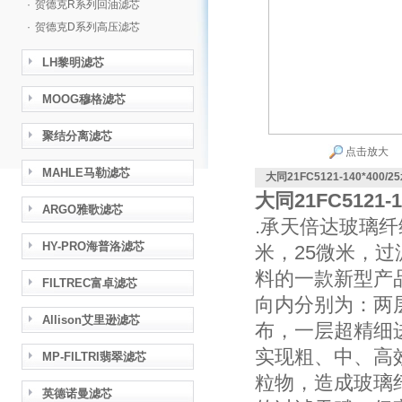
·
贺德克R系列回油滤芯
·
贺德克D系列高压滤芯
LH黎明滤芯
MOOG穆格滤芯
聚结分离滤芯
点击放大
MAHLE马勒滤芯
大同21FC5121-140*400
大同21FC5121-
ARGO雅歌滤芯
.承天倍达玻璃纤
HY-PRO海普洛滤芯
米，25微米，
料的一款新型产
FILTREC富卓滤芯
向内分别为：两
Allison艾里逊滤芯
布，一层超精细
实现粗、中、高
MP-FILTRI翡翠滤芯
粒物，造成玻璃
英德诺曼滤芯