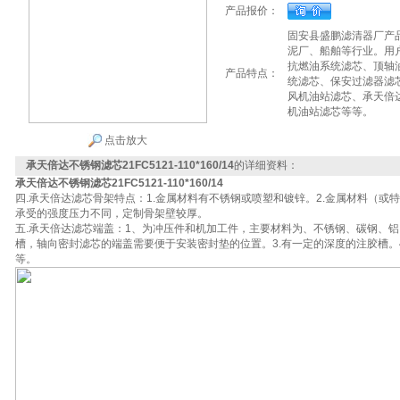
产品报价：
固安县盛鹏滤清器厂产
泥厂、船舶等行业。用
抗燃油系统滤芯、顶轴
产品特点：
统滤芯、保安过滤器滤
风机油站滤芯、承天倍达不锈
机油站滤芯等等。
点击放大
承天倍达不锈钢滤芯21FC5121-110*160/14
的详细资料：
承天倍达不锈钢滤芯21FC5121-110*160/14
四.承天倍达滤芯骨架特点：1.金属材料有不锈钢或喷塑和镀锌。2.金属材料（或
承受的强度压力不同，定制骨架壁较厚。
五.承天倍达滤芯端盖：1、为冲压件和机加工件，主要材料为、不锈钢、碳钢、铝
槽，轴向密封滤芯的端盖需要便于安装密封垫的位置。3.有一定的深度的注胶槽。
等。