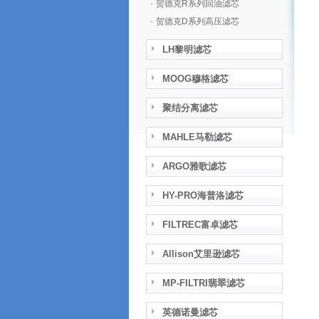
·
贺德克R系列回油滤芯
·
贺德克D系列高压滤芯
LH黎明滤芯
MOOG穆格滤芯
聚结分离滤芯
MAHLE马勒滤芯
ARGO雅歌滤芯
HY-PRO海普洛滤芯
FILTREC富卓滤芯
Allison艾里逊滤芯
MP-FILTRI翡翠滤芯
英德诺曼滤芯