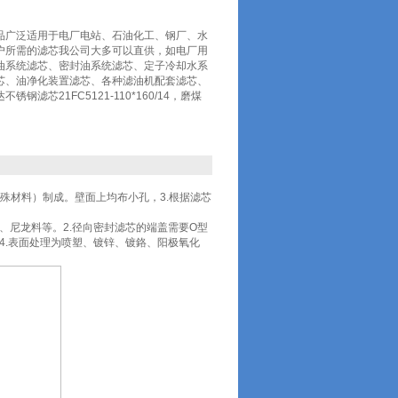
品广泛适用于电厂电站、石油化工、钢厂、水
户所需的滤芯我公司大多可以直供，如电厂用
油系统滤芯、密封油系统滤芯、定子冷却水系
芯、油净化装置滤芯、各种滤油机配套滤芯、
钢滤芯21FC5121-110*160/14，磨煤
特殊材料）制成。壁面上均布小孔，3.根据滤芯
、尼龙料等。2.径向密封滤芯的端盖需要O型
4.表面处理为喷塑、镀锌、镀鉻、阳极氧化