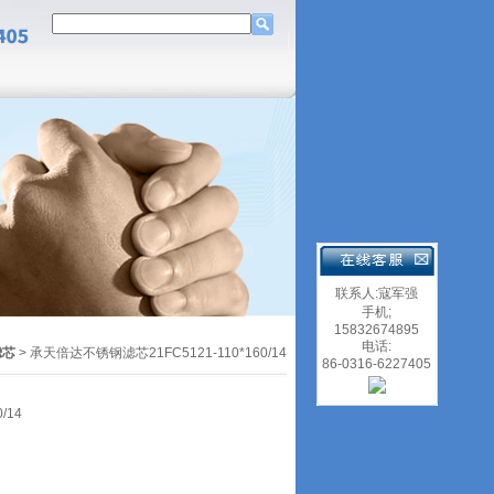
联系人:寇军强
手机;
15832674895
电话:
滤芯
> 承天倍达不锈钢滤芯21FC5121-110*160/14
86-0316-6227405
/14