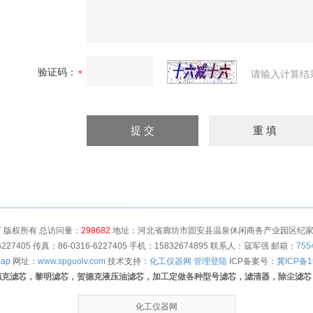
验证码：
请输入计算结
 版权所有 总访问量：
298682
地址：河北省廊坊市固安县温泉休闲商务产业园区纪家营村
6227405 传真：86-0316-6227405 手机：15832674895 联系人：寇军强 邮箱：
755
map
网址：
www.spguolv.com
技术支持：
化工仪器网
管理登陆
ICP备案号：
冀ICP备1
德克滤芯，黎明滤芯，贺德克液压油滤芯，加工定做各种型号滤芯，滤清器，除尘滤芯
化工仪器网