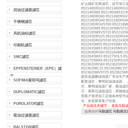
矿山煤矿瓦斯滤芯，还可加工
852146DRG10 852146DRG10
回油过滤器滤芯
852146SM3 852146SMX10 
852149DRG60 852149DRGV
852218DRG40 852218DRG6
不锈钢滤芯
852218DRGVST60 852218MI
852218SM3 852218SMVST1
852218SMXVST10 852218S
风机油站滤芯
852243DRG25 852243DRG4
852243DRGVST40 852243DR
852243SM25 852243SM3 8
印刷机滤芯
852243SMX3 852243SMXVS
852264DRG60 852264MIC10
852264SMX3 852275FIL5 8
SMC滤芯
852275SMX6 852315DRG10
852362DRG60 852362DRGV
EPPENSTEINER（EPE）滤
852362MIC25 852362MICVS
852362SMVST25 852362SM
芯
固安县盛鹏滤清器厂专业生产
SOFIMA索菲玛滤芯
配套滤芯，黎明回油滤油器，
芯，黎明滤油器厂家，吸油滤
芯，翡翠过滤器滤芯，西德福
DUPLOMATIC滤芯
照客户需求加工定做各种型号滤
化，欢迎新老客户洽谈。
PUROLATOR滤芯
产品相关关键字：
原装马勒
如果你对
马勒滤芯 马勒液压
吸油过滤器滤芯
BALSTON滤芯