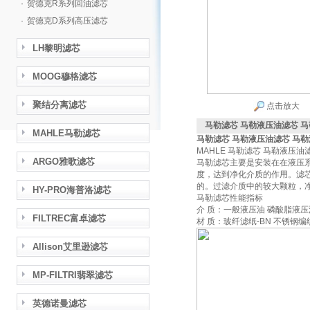
·
贺德克R系列回油滤芯
·
贺德克D系列高压滤芯
LH黎明滤芯
MOOG穆格滤芯
聚结分离滤芯
点击放大
马勒滤芯 马勒液压油滤芯 
MAHLE马勒滤芯
马勒滤芯 马勒液压油滤芯 马
MAHLE 马勒滤芯 马勒液
ARGO雅歌滤芯
马勒滤芯主要是安装在在液压
度，达到净化介质的作用。滤
的。过滤介质中的较大颗粒，
HY-PRO海普洛滤芯
马勒滤芯性能指标
介 质：一般液压油 磷酸脂液压
FILTREC富卓滤芯
材 质：玻纤滤纸-BN 不锈钢编
Allison艾里逊滤芯
MP-FILTRI翡翠滤芯
英德诺曼滤芯