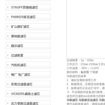
STAUFF西德福滤芯
PARKER派克滤芯
矿山煤矿滤芯
唐纳森滤芯
颇尔滤芯
过滤装置
过滤精度：1μ ~ 100μ
工作压力：21bar-210ba
汽轮机滤芯
工作温度：-30℃～+110℃
密封材料：氟胶圈 丁晴胶
钢厂 电厂滤芯
马勒滤芯的保养
1、做好定期的清理工作
双筒过滤器滤芯
2、根据情况，定期适当的更
3、如果滤芯正在运行当中，
4、不定期的对设备进行检查
VICKERS威格士滤芯
这也对过滤的zui后有很大的影
马勒滤芯 马勒液压油滤芯 马
压力管路过滤器滤芯
替代马勒原装滤芯，德国马勒