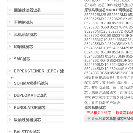
模块化设计 ·zui小压力损失 
芯*寿命·滤芯100%经过气泡试
回油过滤器滤芯
原装马勒滤芯MAHLE玛勒滤芯
852362SM25 852362SM3 8
852362SMX3 852362SMXVS
不锈钢滤芯
852368DRG100 852368DRG6
852370DRG60 852370MIC25
852376MIC25 852377DRG10
风机油站滤芯
852379DRG100 852379DRG
852435MIC10 852435MIC25
852435SMX3 852435SMX6 8
印刷机滤芯
852436SM10 852436SM25 8
852438DRG100 852438DRG2
852438SM3 852438SM6 85
SMC滤芯
852439DRG40 852439DRG60
852439SMX10 852439SMX25
852444SMX10 852444SMX2
EPPENSTEINER（EPE）滤
852493DRG60 852493MIC10
固安县盛鹏滤清器厂专业生产
芯
配套滤芯，黎明回油滤油器，
SOFIMA索菲玛滤芯
芯，黎明滤油器厂家，吸油滤
芯，翡翠过滤器滤芯，西德福
DUPLOMATIC滤芯
照客户需求加工定做各种型号滤
化，欢迎新老客户洽谈。
PUROLATOR滤芯
原装马勒滤芯
产品相关关键字：
原装马勒
如果你对
原装马勒滤芯MAH
吸油过滤器滤芯
BALSTON滤芯