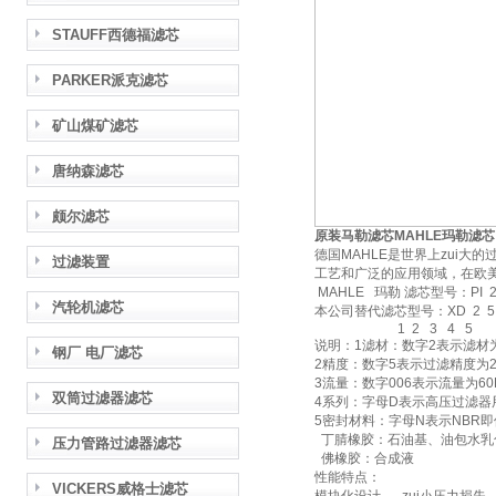
STAUFF西德福滤芯
PARKER派克滤芯
矿山煤矿滤芯
唐纳森滤芯
颇尔滤芯
原装马勒滤芯MAHLE玛勒滤
德国MAHLE是世界上zui
过滤装置
工艺和广泛的应用领域，在欧
MAHLE 玛勒 滤芯型号：PI 2 
汽轮机滤芯
本公司替代滤芯型号：XD 2 5
1 2 3 4 5
说明：1滤材：数字2表示滤材
钢厂 电厂滤芯
2精度：数字5表示过滤精度为2
3流量：数字006表示流量为60L
双筒过滤器滤芯
4系列：字母D表示高压过滤
5密封材料：字母N表示NBR
丁腈橡胶：石油基、油包水乳
压力管路过滤器滤芯
佛橡胶：合成液
性能特点：
VICKERS威格士滤芯