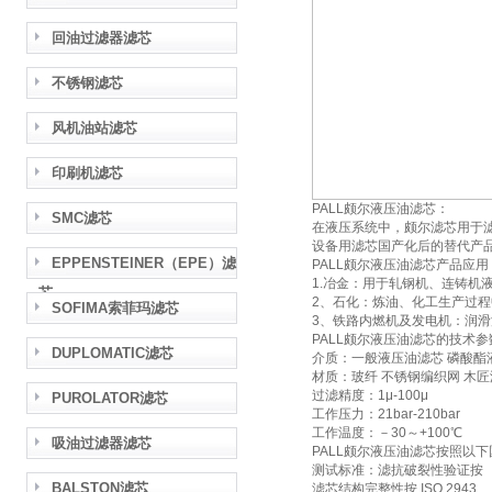
回油过滤器滤芯
不锈钢滤芯
风机油站滤芯
印刷机滤芯
PALL颇尔液压油滤芯：
SMC滤芯
在液压系统中，颇尔滤芯用于
设备用滤芯国产化后的替代产品
EPPENSTEINER（EPE）滤
PALL颇尔液压油滤芯产品应用
1.冶金：用于轧钢机、连铸机
芯
2、石化：炼油、化工生产过
SOFIMA索菲玛滤芯
3、铁路内燃机及发电机：润滑
PALL颇尔液压油滤芯的技术参
DUPLOMATIC滤芯
介质：一般液压油滤芯 磷酸酯
材质：玻纤 不锈钢编织网 木
过滤精度：1μ-100μ
PUROLATOR滤芯
工作压力：21bar-210bar
工作温度：－30～+100℃
吸油过滤器滤芯
PALL颇尔液压油滤芯按照以
测试标准：滤抗破裂性验证按
BALSTON滤芯
滤芯结构完整性按 ISO 2943