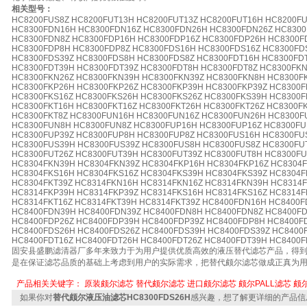
相关型号：
HC8200FUS8Z HC8200FUT13H HC8200FUT13Z HC8200FUT16H HC8200FU
HC8300FDN16H HC8300FDN16Z HC8300FDN26H HC8300FDN26Z HC830
HC8300FDN8Z HC8300FDP16H HC8300FDP16Z HC8300FDP26H HC8300F
HC8300FDP8H HC8300FDP8Z HC8300FDS16H HC8300FDS16Z HC8300FD
HC8300FDS39Z HC8300FDS8H HC8300FDS8Z HC8300FDT16H HC8300FDT
HC8300FDT39H HC8300FDT39Z HC8300FDT8H HC8300FDT8Z HC8300FK
HC8300FKN26Z HC8300FKN39H HC8300FKN39Z HC8300FKN8H HC8300F
HC8300FKP26H HC8300FKP26Z HC8300FKP39H HC8300FKP39Z HC8300F
HC8300FKS16Z HC8300FKS26H HC8300FKS26Z HC8300FKS39H HC8300F
HC8300FKT16H HC8300FKT16Z HC8300FKT26H HC8300FKT26Z HC8300F
HC8300FKT8Z HC8300FUN16H HC8300FUN16Z HC8300FUN26H HC8300F
HC8300FUN8H HC8300FUN8Z HC8300FUP16H HC8300FUP16Z HC8300FU
HC8300FUP39Z HC8300FUP8H HC8300FUP8Z HC8300FUS16H HC8300FU
HC8300FUS39H HC8300FUS39Z HC8300FUS8H HC8300FUS8Z HC8300FU
HC8300FUT26Z HC8300FUT39H HC8300FUT39Z HC8300FUT8H HC8300FU
HC8304FKN39H HC8304FKN39Z HC8304FKP16H HC8304FKP16Z HC8304F
HC8304FKS16H HC8304FKS16Z HC8304FKS39H HC8304FKS39Z HC8304F
HC8304FKT39Z HC8314FKN16H HC8314FKN16Z HC8314FKN39H HC8314F
HC8314FKP39H HC8314FKP39Z HC8314FKS16H HC8314FKS16Z HC8314F
HC8314FKT16Z HC8314FKT39H HC8314FKT39Z HC8400FDN16H HC8400
HC8400FDN39H HC8400FDN39Z HC8400FDN8H HC8400FDN8Z HC8400FD
HC8400FDP26Z HC8400FDP39H HC8400FDP39Z HC8400FDP8H HC8400F
HC8400FDS26H HC8400FDS26Z HC8400FDS39H HC8400FDS39Z HC8400
HC8400FDT16Z HC8400FDT26H HC8400FDT26Z HC8400FDT39H HC8400F
固安县盛鹏滤清器厂多年来致力于为用户提供优质高效的液压替代滤芯产品，得到
是在保证滤芯品质的基础上考虑到用户的实际需求，把替代颇尔滤芯做成正真为
产品相关关键字：
原装颇尔滤芯
替代颇尔滤芯
进口颇尔滤芯
颇尔PALL滤芯
颇
如果你对
替代颇尔液压油滤芯HC8300FDS26H
感兴趣，想了解更详细的产品信