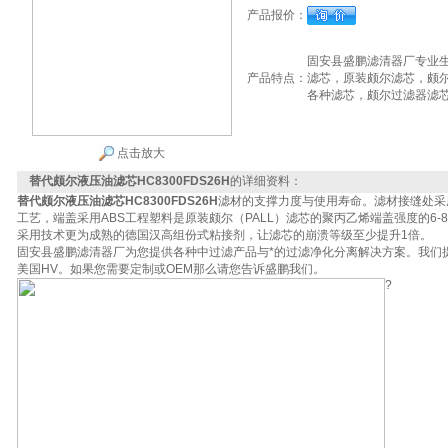
产品报价：
固安县盛鹏滤清器厂专业
产品特点：
滤芯，原装颇尔滤芯，颇
各种滤芯，颇尔过滤器滤芯，
点击放大
替代颇尔液压油滤芯HC8300FDS26H
的详细资料：
替代颇尔液压油滤芯HC8300FDS26H
滤材的支撑力度与使用寿命。滤材接缝处采
工艺，端盖采用ABS工程塑料是原装颇尔（PALL）滤芯的聚丙乙烯端盖强度的6
采用技术更为成熟的德国汉高组份式粘接剂，让滤芯的崩溃等级至少提升1倍。
固安县盛鹏滤清器厂为您提供各种中过滤产品与*的过滤净化分离解决方案。我们
美国HV。如果您需要定制或OEM那么请您告诉盛鹏我们。
?