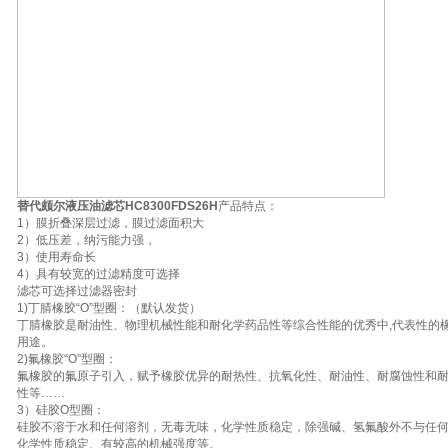
替代颇尔液压油滤芯HC8300FDS26H
产品特点：
1）膜折叠深层过滤，膜过滤面积大
2）低压差，纳污能力强，
3）使用寿命长
4）具有较宽的过滤精度可选择
滤芯可选择过滤器密封
1)丁腈橡胶“O”型圈：（默认发货）
丁腈橡胶是耐油性、物理机械性能和耐化学药品性等综合性能的优秀中,代表性的
用途。
2)氟橡胶“O”型圈：
氟橡胶的氟原子引入，赋予橡胶优异的耐热性、抗氧化性、耐油性、耐腐蚀性和
性等……
3）硅胶O型圈：
硅胶不溶于水和任何溶剂，无毒无味，化学性质稳定，除强碱、氢氟酸外不与任
化学性质稳定、有较高的机械强度等。