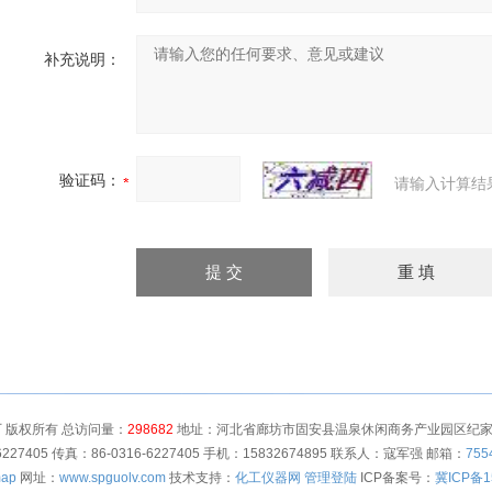
补充说明：
验证码：
请输入计算结
 版权所有 总访问量：
298682
地址：河北省廊坊市固安县温泉休闲商务产业园区纪家营村
6227405 传真：86-0316-6227405 手机：15832674895 联系人：寇军强 邮箱：
755
map
网址：
www.spguolv.com
技术支持：
化工仪器网
管理登陆
ICP备案号：
冀ICP备1