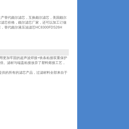
生产替代颇尔滤芯，互换颇尔滤芯，美国颇尔
尔滤芯价格，颇尔滤芯厂家，还可以加工订做
替代颇尔液压油滤芯HC8300FDS26H
用更加牢固的超声波焊接+铁条粘接双重保护
-8倍。滤材与端盖粘接放弃了塑料熔接工艺，
提供的所有的滤芯产品，过滤材料全部来自于