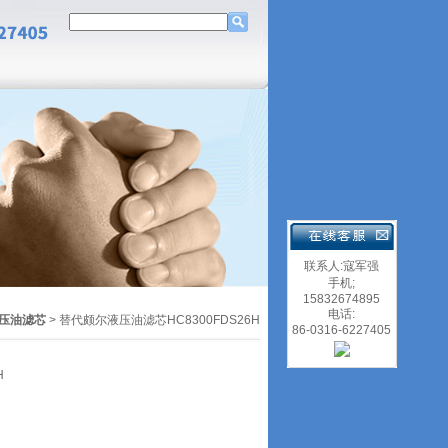
联系人:寇军强
手机;
15832674895
电话:
压油滤芯
> 替代颇尔液压油滤芯HC8300FDS26H
86-0316-6227405
H