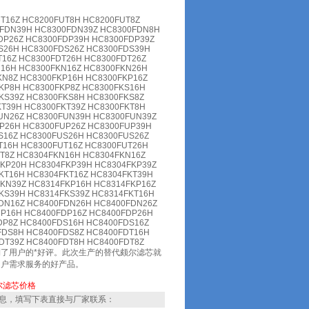
T16Z HC8200FUT8H HC8200FUT8Z
0FDN39H HC8300FDN39Z HC8300FDN8H
DP26Z HC8300FDP39H HC8300FDP39Z
S26H HC8300FDS26Z HC8300FDS39H
16Z HC8300FDT26H HC8300FDT26Z
N16H HC8300FKN16Z HC8300FKN26H
KN8Z HC8300FKP16H HC8300FKP16Z
KP8H HC8300FKP8Z HC8300FKS16H
KS39Z HC8300FKS8H HC8300FKS8Z
KT39H HC8300FKT39Z HC8300FKT8H
UN26Z HC8300FUN39H HC8300FUN39Z
P26H HC8300FUP26Z HC8300FUP39H
S16Z HC8300FUS26H HC8300FUS26Z
T16H HC8300FUT16Z HC8300FUT26H
T8Z HC8304FKN16H HC8304FKN16Z
KP20H HC8304FKP39H HC8304FKP39Z
KT16H HC8304FKT16Z HC8304FKT39H
KN39Z HC8314FKP16H HC8314FKP16Z
KS39H HC8314FKS39Z HC8314FKT16H
FDN16Z HC8400FDN26H HC8400FDN26Z
P16H HC8400FDP16Z HC8400FDP26H
DP8Z HC8400FDS16H HC8400FDS16Z
FDS8H HC8400FDS8Z HC8400FDT16H
DT39Z HC8400FDT8H HC8400FDT8Z
了用户的*好评。此次生产的替代颇尔滤芯就
用户需求服务的好产品。
尔滤芯价格
息，填写下表直接与厂家联系：