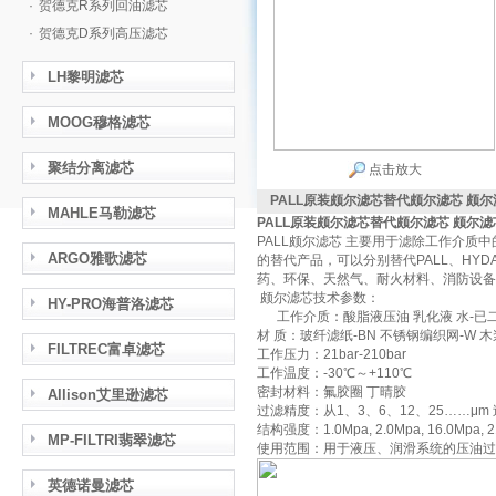
·
贺德克R系列回油滤芯
·
贺德克D系列高压滤芯
LH黎明滤芯
MOOG穆格滤芯
聚结分离滤芯
点击放大
PALL原装颇尔滤芯替代颇尔滤芯 颇
MAHLE马勒滤芯
PALL原装颇尔滤芯替代颇尔滤芯 颇尔
PALL颇尔滤芯 主要用于滤除工作介质
ARGO雅歌滤芯
的替代产品，可以分别替代PALL、HYD
药、环保、天然气、耐火材料、消防设备
颇尔滤芯技术参数：
HY-PRO海普洛滤芯
工作介质：酸脂液压油 乳化液 水-已
材 质：玻纤滤纸-BN 不锈钢编织网-W 木
FILTREC富卓滤芯
工作压力：21bar-210bar
工作温度：-30℃～+110℃
密封材料：氟胶圈 丁晴胶
Allison艾里逊滤芯
过滤精度：从1、3、6、12、25……μm 
结构强度：1.0Mpa, 2.0Mpa, 16.0Mpa, 2
MP-FILTRI翡翠滤芯
使用范围：用于液压、润滑系统的压油过
英德诺曼滤芯