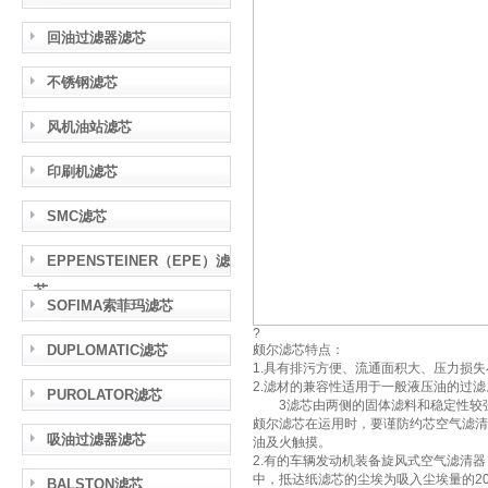
回油过滤器滤芯
不锈钢滤芯
风机油站滤芯
印刷机滤芯
SMC滤芯
EPPENSTEINER（EPE）滤
芯
SOFIMA索菲玛滤芯
?
DUPLOMATIC滤芯
颇尔滤芯特点：
1.具有排污方便、流通面积大、压力损
2.滤材的兼容性适用于一般液压油的过滤
PUROLATOR滤芯
3滤芯由两侧的固体滤料和稳定性较强的过
颇尔滤芯在运用时，要谨防约芯空气滤清
吸油过滤器滤芯
油及火触摸。
2.有的车辆发动机装备旋风式空气滤清
中，抵达纸滤芯的尘埃为吸入尘埃量的20
BALSTON滤芯