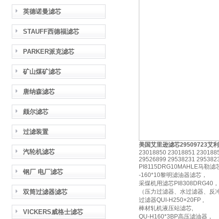
英德诺曼滤芯
STAUFF西德福滤芯
PARKER派克滤芯
矿山煤矿滤芯
唐纳森滤芯
颇尔滤芯
过滤装置
美国艾里逊滤芯29509723
汽轮机滤芯
23018850 23018851 230188
29526899 29538231 295382
PI8115DRG10MAHLE马勒滤
钢厂 电厂滤芯
-160*10黎明滤油器滤芯，
采煤机用滤芯PI8308DRG40，
双筒过滤器滤芯
（压力过滤器、水过滤器、反
过滤器QUI-H250×20FP ,
棒材轧机液压站滤芯,
VICKERS威格士滤芯
QU-H160*3BP高压滤油器，