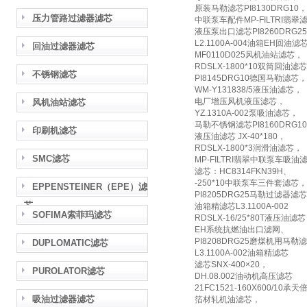
原装马勒滤芯PI8130DRG10，
压力管路过滤器滤芯
中联泵车配件MP-FILTRI翡翠滤芯
液压泵出口滤芯PI8260DRG2
L2.1100A-004油箱EH回油滤
回油过滤器滤芯
MF0110D025风机油站滤芯，
RDSLX-1800*10双筒回油滤
不锈钢滤芯
PI8145DRG10德国马勒滤芯，
WM-Y131838/5液压油滤芯，
电厂增压风机液压滤芯，
风机油站滤芯
YZ.1310A-002泵吸油滤芯，
马勒不锈钢滤芯PI8160DRG1
印刷机滤芯
液压油滤芯 JX-40*180，
RDSLX-1800*3润滑油滤芯，
SMC滤芯
MP-FILTRI翡翠中联泵车吸油滤芯
滤芯：HC8314FKN39H、
-250*10中联泵车三件套滤芯，
EPPENSTEINER（EPE）滤
PI8205DRG25马勒过滤器滤
芯
油箱精滤芯L3.1100A-002
SOFIMA索菲玛滤芯
RDSLX-16/25*80T液压油滤芯
EH系统抗燃油出口滤网、
PI8208DRG25磨煤机用马勒
DUPLOMATIC滤芯
L3.1100A-002油箱精滤芯
滤芯SNX-400×20，
PUROLATOR滤芯
DH.08.002油动机高压滤芯
21FC1521-160X600/10承
吸油过滤器滤芯
箔材轧机油滤芯，