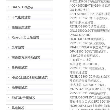
PI8211DRG25马勒滤芯过滤
40CN205QEVT1KG244派
BALSTON滤芯
QU-H250*5BP、
ZA2LS1500E2-BZ1汽轮机滤
干气密封滤芯
PI8215DRG25替代马勒滤芯，
翻车机吸回油滤芯，
RDSLX-1800*5调节油滤芯，
顶轴油泵滤芯
QN1625020s20不锈钢液压
JWUX-630*180，
Rexroth力士乐滤芯
HC8314FKT39H颇尔滤芯，
PI8230DRG25液压油滤芯,
泵车滤芯
MP-FILTRI翡翠中联重科泵车液
DFX-1300*20钢厂用油滤芯，
-630*10回油黎明滤芯，
南通南方润滑油滤芯
EH油泵出口滤芯、
高压滤芯HX-250×20，
盾构机滤芯
PI8245DRG25德国的品质，
球磨机油滤芯，
RDSLX-1800*20风机油站滤
HAGGLUNDS赫格隆滤芯
斗轮机俯仰液压站滤芯，
冲洗滤芯HC8900FKP26H，
油压机滤芯
MR2504A10A翡翠MP-FILT
PI8560DRG100稀油站滤芯，
RDSLX-100/125*125滤油
EATON伊顿滤芯
顶轴油泵入口滤芯SFX-660*3
HC9600FKT13H主机密封油
风电滤芯