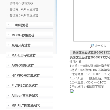
·
贺德克不锈钢滤芯
·
贺德克R系列回油滤芯
·
贺德克D系列高压滤芯
LH黎明滤芯
MOOG穆格滤芯
聚结分离滤芯
点击放大
美国艾里逊滤芯2950972
MAHLE马勒滤芯
美国艾里逊滤芯29509723
性能指标
ARGO雅歌滤芯
1介质：一般液压油磷酸脂液压
2材质：玻纤滤纸-BN 不锈钢编
3过滤精度：1? ~ 100? 工作压力
HY-PRO海普洛滤芯
4工作介质：一般液压油、磷酸
5工作温度：-30℃～+110℃
FILTREC富卓滤芯
6密封材料：氟胶圈丁晴胶
Allison艾里逊滤芯
MP-FILTRI翡翠滤芯