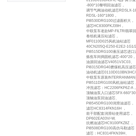
0110D010BN3HC 电炉调节
-800*10黎明回油滤芯，
调节气阀油动机滤芯RDSLX-18
RDSL-160*1800，
PI8530DRG100过滤面积大，
滤芯HC8300FKJ39H，
中联泵车老款MP-FILTRI翡翠回油
卷纸机液压站滤芯，
MF0110D025风机油站滤芯
40CN205Q-E250-E2E2-1G
PI8515DRG100液压滤芯进
炼焦车间捣固机滤芯-400*20，
油源回油滤芯V4051V3C03、
PI8315DRG40磨煤机高压滤
油动机滤芯0110D010BN3HC/
中联泵车原装INTERRANMAN英德诺
PI8511DRG100风机油站滤芯
冲洗滤芯：HC2206FKP6Z-A
顶轴油泵入口滤芯SFX-660*3
顶轴油泵回油滤芯、
PI8545DRG100润滑油滤芯，
滤芯HC8314FKN16H ，
前干部配套润滑站使用滤芯，
DP602EA03V/-W,
抗燃油滤芯HC9100FKZ8Z ，
PI8508DRG100高仿马勒滤芯
滤芯：HC8314FKN39H、