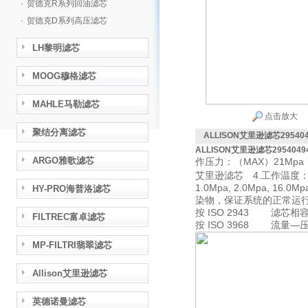
·
贺德克R系列回油滤芯
·
贺德克D系列高压滤芯
LH黎明滤芯
MOOG穆格滤芯
MAHLE马勒滤芯
点击放大
聚结分离滤芯
ALLISON艾里逊滤芯295
ALLISON艾里逊滤芯29540
ARGO雅歌滤芯
MAX
21Mpa
作压力：（
）
艾里逊
4.
滤芯
工作温度
1.0Mpa, 2.0Mpa, 16.0Mp
HY-PRO海普洛滤芯
染物，保证系统的正常
ISO 2943
按
滤芯相容
FILTREC富卓滤芯
ISO 3968
—
按
流量
MP-FILTRI翡翠滤芯
Allison艾里逊滤芯
英德诺曼滤芯