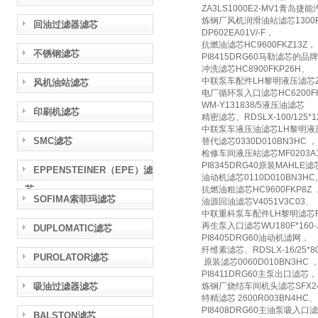
ZA3LS1000E2-MV1青岛捷
炼钢厂风机润滑油站滤芯1300R
回油过滤器滤芯
DP602EA01V/-F，
抗燃油滤芯HC9600FKZ13Z，
不锈钢滤芯
PI8415DRG60马勒滤芯的品
冲洗滤芯HC8900FKP26H、
中联泵车配件LH黎明液压滤芯ZL12
风机油站滤芯
电厂循环泵入口滤芯HC6200F
WM-Y131838/5液压油滤芯
印刷机滤芯
精密滤芯、RDSLX-100/125
中联泵车液压油滤芯LH黎明液压TFX
SMC滤芯
替代滤芯0330D010BN3HC ，
检修车间液压站滤芯MF0203A
PI8345DRG40原装MAHLE
EPPENSTEINER（EPE）滤
油动机滤芯0110D010BN3HC,
芯
抗燃油粗滤芯HC9600FKP8Z 
SOFIMA索菲玛滤芯
油源回油滤芯V4051V3C03、
中联重科泵车配件LH黎明滤芯FBX
再生泵入口滤芯WU180F*160-J
DUPLOMATIC滤芯
PI8405DRG60油动机滤网，
纤维素滤芯、RDSLX-16/25*8
PUROLATOR滤芯
原装滤芯0060D010BN3HC 
PI8411DRG60主泵出口滤芯，
吸油过滤器滤芯
炼钢厂烧结车间机头滤芯SFX24
特精滤芯 2600R003BN4HC、
PI8408DRG60主油泵吸入口
BALSTON滤芯