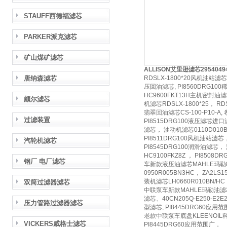
STAUFF西德福滤芯
PARKER派克滤芯
矿山煤矿滤芯
ALLISON艾里逊滤芯2954
唐纳森滤芯
RDSLX-1800*20风机油站滤
压回油滤芯, PI8560DRG10
HC9600FKT13H主机密封油滤
颇尔滤芯
机滤芯RDSLX-1800*25， RD
翡翠回油滤芯CS-100-P10-A,
过滤装置
PI8515DRG100液压滤芯进口
滤芯， 油动机滤芯0110D010BN3
PI8511DRG100风机油站滤
汽轮机滤芯
PI8545DRG100润滑油滤芯，
HC9100FKZ8Z ， PI85
钢厂 电厂滤芯
车新款液压油滤芯MAHLE玛勒85
0950R005BN3HC， ZA2L
装机滤芯LH0660R010BN/HC
双筒过滤器滤芯
中联泵车新款MAHLE玛勒油滤芯85
滤芯、40CN205Q-E250-E
压力管路过滤器滤芯
型滤芯, PI8445DRG60应用
老款中联泵车底盘KLEENOIL
VICKERS威格士滤芯
PI8445DRG60应用范围广，