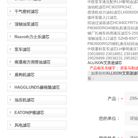
中联泵车液压配件LH黎明油滤芯FB
油动机滤芯HC9020FKS4Z，
干气密封滤芯
捞渣机动力油站滤芯LH0060D02
循环泵吸入口滤芯、
回油过滤器滤芯HC840CFRT1
顶轴油泵滤芯
PI8360DRG40粗轧机液压站
钢厂扎钢车间用液压滤芯S-250
Rexroth力士乐滤芯
顶轴油泵入口滤芯 SZHB-850*
PI8260DRG25精轧液压站回
中联重科泵车滤芯LH黎明液压TFX(
泵车滤芯
23018850 23018851 230188
29526899 29538231 295382
南通南方润滑油滤芯
ALLISON艾里逊滤芯
产品相关关键字：
原装马勒
如果你对
ALLISON艾里逊
盾构机滤芯
系：
HAGGLUNDS赫格隆滤芯
产品：
油压机滤芯
EATON伊顿滤芯
您的单位：
风电滤芯