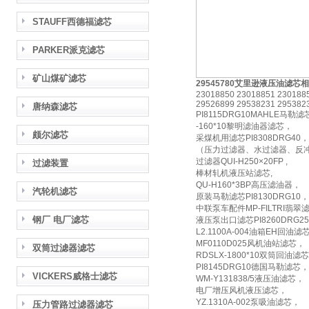
STAUFF西德福滤芯
PARKER派克滤芯
矿山煤矿滤芯
29545780艾里逊液压油滤芯
23018850 23018851 230188
29526899 29538231 295382
唐纳森滤芯
PI8115DRG10MAHLE马勒滤
-160*10黎明滤油器滤芯，
颇尔滤芯
采煤机用滤芯PI8308DRG40，
（压力过滤器、水过滤器、反
过滤器QUI-H250×20FP ,
过滤装置
棒材轧机液压站滤芯,
QU-H160*3BP高压滤油器，
汽轮机滤芯
原装马勒滤芯PI8130DRG10，
中联泵车配件MP-FILTRI翡翠滤芯
钢厂 电厂滤芯
液压泵出口滤芯PI8260DRG2
L2.1100A-004油箱EH回油滤
MF0110D025风机油站滤芯，
双筒过滤器滤芯
RDSLX-1800*10双筒回油滤
PI8145DRG10德国马勒滤芯，
VICKERS威格士滤芯
WM-Y131838/5液压油滤芯，
电厂增压风机液压滤芯，
YZ.1310A-002泵吸油滤芯，
压力管路过滤器滤芯