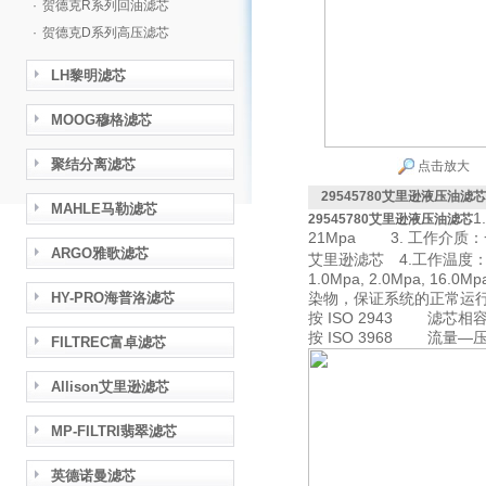
·
贺德克R系列回油滤芯
·
贺德克D系列高压滤芯
LH黎明滤芯
MOOG穆格滤芯
聚结分离滤芯
点击放大
29545780艾里逊液压油滤芯
MAHLE马勒滤芯
1
29545780艾里逊液压油滤芯
21Mpa
3.
工作介质：
ARGO雅歌滤芯
艾里逊
4.
滤芯
工作温度
1.0Mpa, 2.0Mpa, 16.0Mp
HY-PRO海普洛滤芯
染物，保证系统的正常
ISO 2943
按
滤芯相容
ISO 3968
—
按
流量
FILTREC富卓滤芯
Allison艾里逊滤芯
MP-FILTRI翡翠滤芯
英德诺曼滤芯