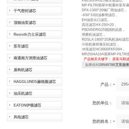
PI8230DRG25液压油滤芯,
MP-FILTRI翡翠中联重科泵车液
DFX-1300*20钢厂用油滤芯，
干气密封滤芯
-630*10回油黎明滤芯，
EH油泵出口滤芯、
顶轴油泵滤芯
高压滤芯HX-250×20，
PI8245DRG25德国的品质，
Rexroth力士乐滤芯
球磨机油滤芯，
RDSLX-1800*20风机油站滤
斗轮机俯仰液压站滤芯，
泵车滤芯
冲洗滤芯HC8900FKP26H，
MR2504A10A翡翠MP-FILT
南通南方润滑油滤芯
产品相关关键字：
原装马勒
如果你对
29545780艾里
盾构机滤芯
HAGGLUNDS赫格隆滤芯
产品：
油压机滤芯
您的单位：
EATON伊顿滤芯
风电滤芯
您的姓名：