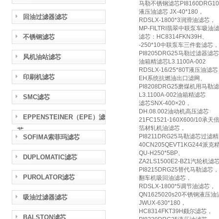
马勒不锈钢滤芯PI8160DRG1
液压油滤芯 JX-40*180，
回油过滤器滤芯
RDSLX-1800*3润滑油滤芯，
MP-FILTRI翡翠中联泵车吸油滤芯
不锈钢滤芯
滤芯：HC8314FKN39H、
-250*10中联泵车三件套滤芯，
PI8205DRG25马勒过滤器滤
风机油站滤芯
油箱精滤芯L3.1100A-002
RDSLX-16/25*80T液压油滤芯
印刷机滤芯
EH系统抗燃油出口滤网、
PI8208DRG25磨煤机用马勒
L3.1100A-002油箱精滤芯
SMC滤芯
滤芯SNX-400×20，
DH.08.002油动机高压滤芯
EPPENSTEINER（EPE）滤
21FC1521-160X600/10承
箔材轧机油滤芯，
芯
PI8211DRG25马勒滤芯过滤
SOFIMA索菲玛滤芯
40CN205QEVT1KG244派
QU-H250*5BP、
DUPLOMATIC滤芯
ZA2LS1500E2-BZ1汽轮机滤
PI8215DRG25替代马勒滤芯，
PUROLATOR滤芯
翻车机吸回油滤芯，
RDSLX-1800*5调节油滤芯，
QN1625020s20不锈钢液压
吸油过滤器滤芯
JWUX-630*180，
HC8314FKT39H颇尔滤芯，
BALSTON滤芯