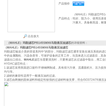
产品报价：
（MAHLE）玛勒滤芯PI
产品特点：
性好、阻力小、使用压差
污量大。具备耐高温，耐
点击放大
（MAHLE）玛勒滤芯PI5145SMX6马勒液压油滤芯
的详细资料：
（MAHLE）玛勒滤芯PI5145SMX6马勒液压油滤芯
玛勒滤芯输送介质的管道系列中*的部分，玛勒滤芯滤芯通常安装在液压系统的进口
中的金属颗粒、污染杂质等，可保护设备的正常工作，当流体进入过滤器后，其
滤器出口排出。
MAHLE
滤芯当需要清洗时，只要将滤芯从过滤器中取出，用工业
HYDAC滤芯特点：
1.该滤芯采用美国进口玻纤/不锈钢网制成，具有排污方便、流通面积大、压力损
均匀等。
2.滤材的兼容性适用于一般液压油的过滤。
3.滤芯由两侧的固体滤料和稳定性较强的过滤材料做支撑，符合ISO3724/76液