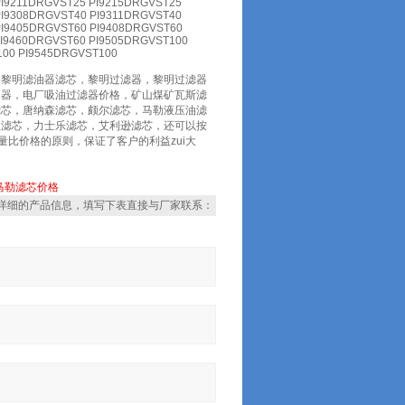
PI9211DRGVST25 PI9215DRGVST25
PI9308DRGVST40 PI9311DRGVST40
PI9405DRGVST60 PI9408DRGVST60
PI9460DRGVST60 PI9505DRGVST100
100 PI9545DRGVST100
，黎明滤油器滤芯，黎明过滤器，黎明过滤器
油器，电厂吸油过滤器价格，矿山煤矿瓦斯滤
滤芯，唐纳森滤芯，颇尔滤芯，马勒液压油滤
歌滤芯，力士乐滤芯，艾利逊滤芯，还可以按
量比价格的原则，保证了客户的利益zui大
马勒滤芯价格
详细的产品信息，填写下表直接与厂家联系：