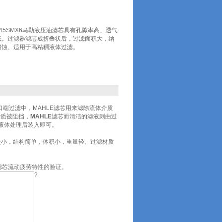
5145SMX6马勒液压油滤芯具有孔隙率高、透气
低。过滤器滤芯成折叠状后，过滤面积大，纳
腐蚀、适用于高粘稠液体过滤。
端过滤中，MAHLE滤芯用来滤除流体介质
杂质被阻挡，
MAHLE
滤芯而清洁的滤液则由过
液体处理后装入即可。
失小，结构简单，体积小，重量轻、过滤材质
压滤芯流动疲劳特性的验证。
?