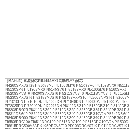
（MAHLE）玛勒滤芯PI5145SMX6马勒液压油滤芯
PI4260SMXVST25 PI5105SM6 PI5105SMX6 PI5108SM6 PI5108SMX6 PI5111
PI5130SM6 PI5130SMX6 PI5145SM6 PI5145SMX6 PI5160SM6 PI5160SMX6
PI5208SMVST6 PI5208SMXVST6 PI5211SMVST6 PI5211SMXVST6 PI5215S
PI5230SMXVST6 PI5245SMVST6 PI5245SMXVST6 PI5260SMVST6 PI5260SM
PI71010DN PI71016DN PI71025DN PI71040DN PI71063DN PI71100DN PI72
PI72025DN PI72040DN PI72063DN PI8115DRG10 PI8130DRG10 PI8145DR
PI8208DRG25 PI8211DRG25 PI8215DRG25 PI8230DRG25 PI8245DRG25 PI
PI8311DRG40 PI8315DRG40 PI8330DRG40 PI8330DRG40V2A PI8345DRG4
PI8408DRG60 PI8411DRG60 PI8415DRG60 PI8430DRG60 PI8445DRG60 PI
PI8508DRG100 PI8511DRG100 PI8515DRG100 PI8515DRG100V2A PI8530
PI8815DRG500V2A PI9105DRGVST10 PI9108DRGVST10 PI9111DRGVST10 