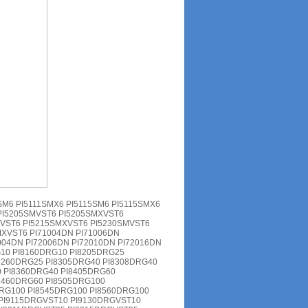
SM6 PI5111SMX6 PI5115SM6 PI5115SMX6
 PI5205SMVST6 PI5205SMXVST6
MVST6 PI5215SMXVST6 PI5230SMVST6
XVST6 PI71004DN PI71006DN
004DN PI72006DN PI72010DN PI72016DN
G10 PI8160DRG10 PI8205DRG25
8260DRG25 PI8305DRG40 PI8308DRG40
0 PI8360DRG40 PI8405DRG60
8460DRG60 PI8505DRG100
DRG100 PI8545DRG100 PI8560DRG100
PI9115DRGVST10 PI9130DRGVST10