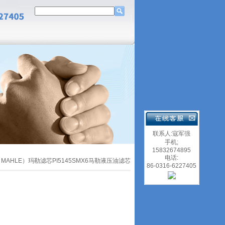
联系人:寇军强
手机;
15832674895
电话:
（MAHLE）玛勒滤芯PI5145SMX6马勒液压油滤芯
86-0316-6227405