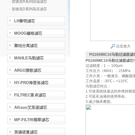
·
贺德克R系列回油滤芯
·
贺德克D系列高压滤芯
LH黎明滤芯
MOOG穆格滤芯
聚结分离滤芯
点击放大
PI1160MIC10马勒过滤器滤
MAHLE马勒滤芯
PI1160MIC10马勒过滤器滤芯
过滤精度：1 ～ 100μm
ARGO雅歌滤芯
工作压力（MAX）：21MPa
工作介质：一般液压、磷酸脂液
工作温度：-30℃～+110℃
HY-PRO海普洛滤芯
马勒滤芯特点：
1.可使系统快速达到并维持期
FILTREC富卓滤芯
2.可延长油液的使用寿命。
3.减少轴承磨损。
Allison艾里逊滤芯
MP-FILTRI翡翠滤芯
英德诺曼滤芯