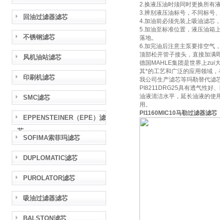
2.换液压油时须同时更换所有
3.辨别液压油标号，不同标
回油过滤器滤芯
4.加油前必须先装上吸油滤芯
5.加油至标准位置，液压油箱
不锈钢滤芯
落地。
6.加完油后注意主泵要排空气
顶部松开管子接头，直接加满
风机油站滤芯
德国MAHLE集团是世界上z
其*的工艺和广泛的应用领域
印刷机滤芯
我公司生产滤芯等玛勒替代滤
PI8211DRG25具有透
油液清洁水平，延长油液的使
SMC滤芯
用。
PI1160MIC10马勒过滤器滤芯
EPPENSTEINER（EPE）滤
芯
SOFIMA索菲玛滤芯
DUPLOMATIC滤芯
PUROLATOR滤芯
吸油过滤器滤芯
BALSTON滤芯