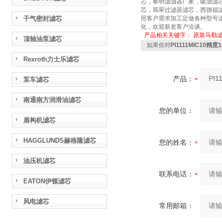
芯，黎明滤油器厂家，吸油滤
芯，翡翠过滤器滤芯，西德福
干气密封滤芯
照客户需求加工定做各种型号滤
化，欢迎新老客户洽谈。
产品相关关键字：
原装马勒
顶轴油泵滤芯
如果你对
PI1111MIC10精
Rexroth力士乐滤芯
产品：
泵车滤芯
南通南方润滑油滤芯
您的单位：
盾构机滤芯
HAGGLUNDS赫格隆滤芯
您的姓名：
油压机滤芯
联系电话：
EATON伊顿滤芯
风电滤芯
常用邮箱：