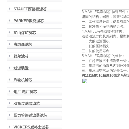
STAUFF西德福滤芯
3.MAHLE马勒滤芯-特殊部件：
坚固的结构，端盖，骨架和滤
PARKER派克滤芯
一、工作温度升高，仍具有高
二、抗冲击和振动的能力强。
4.MAHLE马勒滤芯-的结构：
矿山煤矿滤芯
滤芯油流方向从外到内。星型
一、大的过滤面积
唐纳森滤芯
二、低的压降损失
三、长的使用寿命
5.MAHLE马勒滤芯-的维护：
颇尔滤芯
一、在超声波浴中清洗数分钟
二、用清洁的油液从内到外冲
过滤装置
三、用压缩空气从内到外吹干
PI1111MIC10精度10微米马
汽轮机滤芯
钢厂 电厂滤芯
双筒过滤器滤芯
压力管路过滤器滤芯
VICKERS威格士滤芯