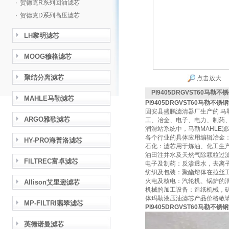
·
贺德克R系列回油滤芯
·
贺德克D系列高压滤芯
LH黎明滤芯
MOOG穆格滤芯
聚结分离滤芯
点击放大
PI9405DRGVST60马勒
MAHLE马勒滤芯
PI9405DRGVST60马勒不
固安县盛鹏滤清器厂生产的 马
ARGO雅歌滤芯
工、冶金、电子、电力、制药
润滑站系统中，马勒MAHLE
各个行业的具体应用编辑冶金
HY-PRO海普洛滤芯
石化：滤芯用于炼油、化工生
油田注井水及天然气除颗粒过
FILTREC富卓滤芯
电子及制药：反渗透水，去离
纺织及包装：聚酯熔体在拉丝
火电及核电：汽轮机、锅炉的
Allison艾里逊滤芯
机械的加工设备：造纸机械，
体玛勒液压油滤芯产品价格敬
MP-FILTRI翡翠滤芯
PI9405DRGVST60马勒不
英德诺曼滤芯