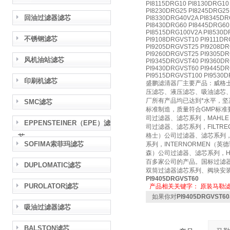
PI8115DRG10 PI8130DRG10
PI8230DRG25 PI8245DRG25
回油过滤器滤芯
PI8330DRG40V2A PI8345DR
PI8430DRG60 PI8445DRG60
PI8515DRG100V2A PI8530D
不锈钢滤芯
PI9108DRGVST10 PI9111DR
PI9205DRGVST25 PI9208DR
PI9260DRGVST25 PI9305DR
风机油站滤芯
PI9345DRGVST40 PI9360DR
PI9430DRGVST60 PI9445DR
PI9515DRGVST100 PI9530D
印刷机滤芯
盛鹏滤清器厂主要产品：威格士滤
压滤芯、液压滤芯、吸油滤芯
厂所有产品均已达到*水平，坚决
SMC滤芯
标准制造，质量符合GMP标准
司过滤器、滤芯系列，MAHL
EPPENSTEINER（EPE）滤
司过滤器、滤芯系列，FILTR
格士）公司过滤器、滤芯系列，EP
芯
SOFIMA索菲玛滤芯
系列，INTERNORMEN（
森）公司过滤器、滤芯系列，HY
百多家公司的产品。国标过滤
DUPLOMATIC滤芯
双筒过滤器滤芯系列、阀块安
PI9405DRGVST60
PUROLATOR滤芯
产品相关关键字：
原装马勒
如果你对
PI9405DRGVS
吸油过滤器滤芯
BALSTON滤芯