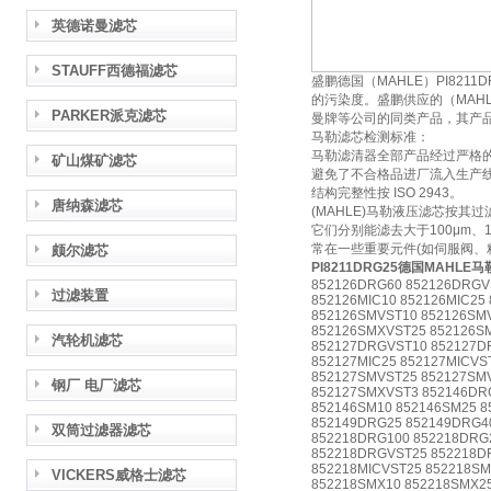
英德诺曼滤芯
STAUFF西德福滤芯
盛鹏德国（MAHLE）PI82
的污染度。盛鹏供应的（MAHLE
PARKER派克滤芯
曼牌等公司的同类产品，其产
马勒滤芯检测标准：
马勒滤清器全部产品经过严格
矿山煤矿滤芯
避免了不合格品进厂流入生产线，
结构完整性按 ISO 2943。
唐纳森滤芯
(MAHLE)马勒液压滤芯按
它们分别能滤去大于100μm、
常在一些重要元件(如伺服阀、
颇尔滤芯
PI8211DRG25德国MAH
852126DRG60 852126DRGV
过滤装置
852126MIC10 852126MIC25
852126SMVST10 852126SM
852126SMXVST25 852126S
汽轮机滤芯
852127DRGVST10 852127D
852127MIC25 852127MICVS
852127SMVST25 852127SM
钢厂 电厂滤芯
852127SMXVST3 852146DRG
852146SM10 852146SM25 8
852149DRG25 852149DRG4
双筒过滤器滤芯
852218DRG100 852218DRG
852218DRGVST25 852218DR
852218MICVST25 852218SM
VICKERS威格士滤芯
852218SMX10 852218SMX2