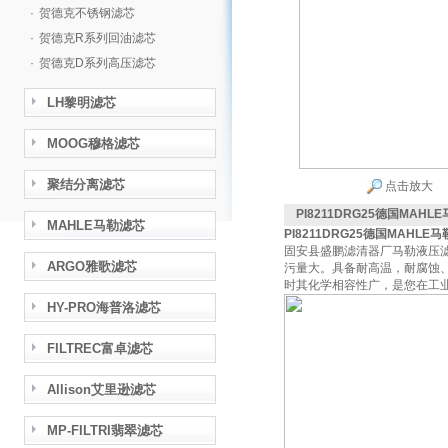
·
贺德克不锈钢滤芯
·
贺德克R系列回油滤芯
·
贺德克D系列高压滤芯
LH黎明滤芯
MOOG穆格滤芯
聚结分离滤芯
点击放大
PI8211DRG25德国MAH
MAHLE马勒滤芯
PI8211DRG25德国MAHL
固安县盛鹏滤清器厂马勒液压
ARGO雅歌滤芯
污量大。具备耐高温，耐腐蚀
时其化学相容性广，是您在工
HY-PRO海普洛滤芯
FILTREC富卓滤芯
Allison艾里逊滤芯
MP-FILTRI翡翠滤芯