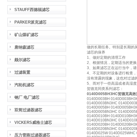
STAUFF西德福滤芯
PARKER派克滤芯
矿山煤矿滤芯
唐纳森滤芯
做的长期任务。特别是长期的
滤芯的保养
1、做好定期的清理工作
颇尔滤芯
2、根据情况，定期适当的更
3、如果滤芯正在运行当中，
过滤装置
4、不定期的对设备进行检查
没有泄露的现象，这也对过滤的
5、而对于一些高温或者高湿
汽轮机滤芯
贺德克同类系列滤芯：
0140D005BH3HC贺德克高效
钢厂 电厂滤芯
0140D003BH 0140D003BH3
0140D003BN3HC 0140D003
0140D005BH 0140D005BH3
双筒过滤器滤芯
0140D005BN3HC 0140D005
0140D010BH 0140D010BH3
0140D010BN3HC 0140D010
VICKERS威格士滤芯
0140D020BH 0140D020BH3
0140D020BN3HC 0140D020
0140D025W 0140D025WHC 
压力管路过滤器滤芯