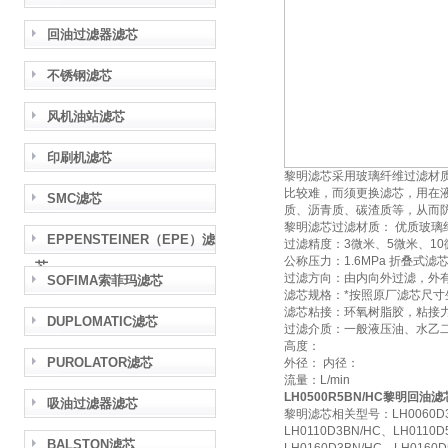
回油过滤器滤芯
不锈钢滤芯
风机油站滤芯
印刷机滤芯
黎明滤芯采用玻璃纤维过滤材
比较难，而须更换滤芯，用在
SMC滤芯
质、沥青质、碳渣质等，从而
黎明滤芯过滤材质： 优质玻璃
EPPENSTEINER（EPE）滤
过滤精度：3微米、5微米、10
公称压力：1.6MPa 折叠式滤
芯
过滤方向：由内向外过滤，外
SOFIMA索菲玛滤芯
滤芯规格：*按照原厂滤芯尺寸
滤芯粘接：环氧树脂胶，粘接
DUPLOMATIC滤芯
过滤介质：一般液压油、水乙
高度：
PUROLATOR滤芯
外径： 内径：
流量：L/min
LH0500R5BN/HC黎明回油滤芯
吸油过滤器滤芯
黎明滤芯相关型号：LH0060D3BN
LH0110D3BN/HC、LH0110D
BALSTON滤芯