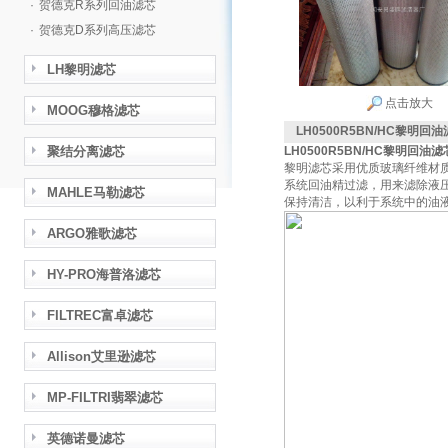
·
贺德克R系列回油滤芯
·
贺德克D系列高压滤芯
LH黎明滤芯
点击放大
MOOG穆格滤芯
LH0500R5BN/HC黎明回
聚结分离滤芯
LH0500R5BN/HC黎明回油滤芯
黎明滤芯采用优质玻璃纤维材
系统回油精过滤，用来滤除液
MAHLE马勒滤芯
保持清洁，以利于系统中的油液
ARGO雅歌滤芯
HY-PRO海普洛滤芯
FILTREC富卓滤芯
Allison艾里逊滤芯
MP-FILTRI翡翠滤芯
英德诺曼滤芯