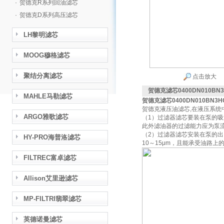
·
贺德克R系列回油滤芯
·
贺德克D系列高压滤芯
LH黎明滤芯
MOOG穆格滤芯
聚结分离滤芯
点击放大
贺德克滤芯0400DN010BN
MAHLE马勒滤芯
贺德克滤芯0400DN010BN3H
贺德克液压油滤芯,在液压系
ARGO雅歌滤芯
（1）过滤器滤芯要装在泵的
此外滤油器的过滤能力应为泵流
（2）过滤器滤芯安装在泵的
HY-PRO海普洛滤芯
10～15μm，且能承受油路上
FILTREC富卓滤芯
Allison艾里逊滤芯
MP-FILTRI翡翠滤芯
英德诺曼滤芯