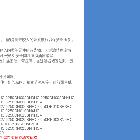
器，目的是滤去较大的杂质微粒以保护液压泵，
能侵入阀类等元件的污染物。其过滤精度应为
。同时应安装 安全阀以防滤油器堵塞。
器并连安装一背压阀，当过滤器堵塞达到一定
过滤回路。
件（如伺服阀、精密节流阀等）的前面单独
HC 0250DN003BN3HC 0250DN003BN4HC
HC 0250DN006BH4HCV
CV 0250DN006BNHC 0250DN010BH3HC
HC 0250DN010BN4HC
HC 0250DN025BH4HCV
CV 0250DN025BNHC 0250RN003BN4HC
HCV 0250RN006BNHC
HC 0250RN025BN4HCV
CR
克滤芯
贺德克滤芯价格