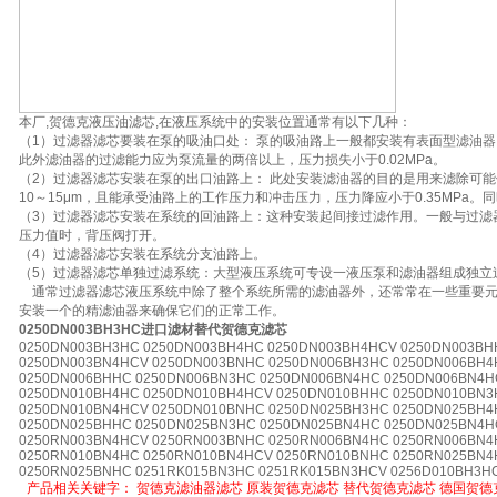
本厂,贺德克液压油滤芯,在液压系统中的安装位置通常有以下几种：
（1）过滤器滤芯要装在泵的吸油口处： 泵的吸油路上一般都安装有表面型滤油
此外滤油器的过滤能力应为泵流量的两倍以上，压力损失小于0.02MPa。
（2）过滤器滤芯安装在泵的出口油路上： 此处安装滤油器的目的是用来滤除可
10～15μm，且能承受油路上的工作压力和冲击压力，压力降应小于0.35MPa
（3）过滤器滤芯安装在系统的回油路上：这种安装起间接过滤作用。一般与过滤
压力值时，背压阀打开。
（4）过滤器滤芯安装在系统分支油路上。
（5）过滤器滤芯单独过滤系统：大型液压系统可专设一液压泵和滤油器组成独立
通常过滤器滤芯液压系统中除了整个系统所需的滤油器外，还常常在一些重要元
安装一个的精滤油器来确保它们的正常工作。
0250DN003BH3HC进口滤材替代贺德克滤芯
0250DN003BH3HC 0250DN003BH4HC 0250DN003BH4HCV 0250DN003BH
0250DN003BN4HCV 0250DN003BNHC 0250DN006BH3HC 0250DN006BH4
0250DN006BHHC 0250DN006BN3HC 0250DN006BN4HC 0250DN006BN4H
0250DN010BH4HC 0250DN010BH4HCV 0250DN010BHHC 0250DN010BN3
0250DN010BN4HCV 0250DN010BNHC 0250DN025BH3HC 0250DN025BH4
0250DN025BHHC 0250DN025BN3HC 0250DN025BN4HC 0250DN025BN4H
0250RN003BN4HCV 0250RN003BNHC 0250RN006BN4HC 0250RN006BN4
0250RN010BN4HC 0250RN010BN4HCV 0250RN010BNHC 0250RN025BN4
0250RN025BNHC 0251RK015BN3HC 0251RK015BN3HCV 0256D010BH3H
产品相关关键字：
贺德克滤油器滤芯
原装贺德克滤芯
替代贺德克滤芯
德国贺德