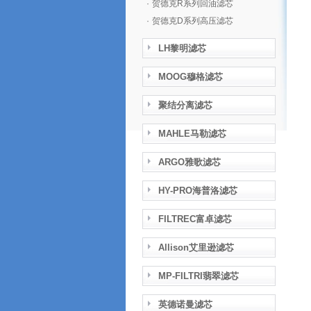
·
贺德克R系列回油滤芯
·
贺德克D系列高压滤芯
LH黎明滤芯
MOOG穆格滤芯
聚结分离滤芯
MAHLE马勒滤芯
ARGO雅歌滤芯
HY-PRO海普洛滤芯
FILTREC富卓滤芯
Allison艾里逊滤芯
MP-FILTRI翡翠滤芯
英德诺曼滤芯