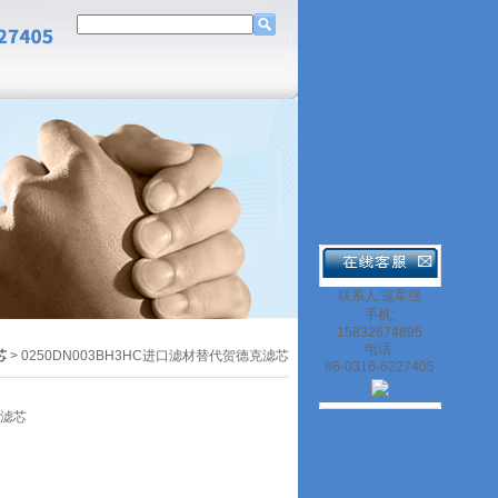
联系人:寇军强
手机;
15832674895
电话:
芯
> 0250DN003BH3HC进口滤材替代贺德克滤芯
86-0316-6227405
克滤芯