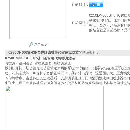
产品报价：
0250DN003BH3H
制化玻璃纤维。让我们的黎
产品特点：
标准，当然不只是原材料的
的结合就是目前盛鹏产品
点击放大
0250DN003BH3HC进口滤材替代贺德克滤芯
的详细资料：
0250DN003BH3HC进口滤材替代贺德克滤芯
贺德克不锈钢滤芯 贺德克滤芯 贺德克液压
以创新开拓市场贺德克滤芯是输送介质的系统中*的部分，通常安装在液压系统的
粒、污染杂质等，可保护设备的正常工作，具有排污方便、流通面积大、压力损
均匀等特点。当流体进入过滤器后，其杂质被阻挡，而清洁的滤液则由过滤器出
中取出，用工业液体处理后装入即可多次使用从而降低企业损耗成本与此同时也能