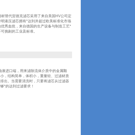
C进口滤材替代贺德克滤芯采用了来自美国HV公司定
明液压滤芯拥有*达到并超过欧美标准化市场
优秀血统，来自德国的生产设备与制造工艺*
不可挑剔的工业及标准。
油液进口端，用来滤除流体介质中的金属颗
失小，结构简单，体积小，重量轻、过滤材质
口排出。当需要清洗时，只要将滤芯从过滤器
够*的达到过滤要求！