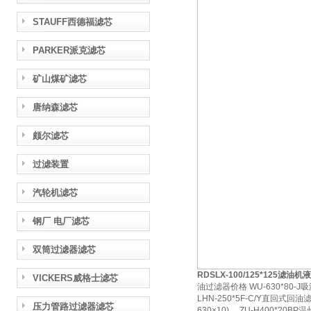
STAUFF西德福滤芯
PARKER派克滤芯
矿山煤矿滤芯
唐纳森滤芯
颇尔滤芯
过滤装置
汽轮机滤芯
钢厂 电厂滤芯
双筒过滤器滤芯
RDSLX-100/125*125滤油
VICKERS威格士滤芯
油过滤器价格 WU-630*80-J吸
LHN-250*5F-C/Y直回式回油滤
压力管路过滤器滤芯
630×10)， ZU-H400*20B