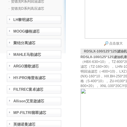
·
贺德克R系列回油滤芯
·
贺德克D系列高压滤芯
LH黎明滤芯
MOOG穆格滤芯
聚结分离滤芯
点击放大
RDSLX-100/125*125滤
MAHLE马勒滤芯
RDSLX-100/125*125滤油
（HBX-630×10）， TZ-8
ARGO雅歌滤芯
滤芯（TZ-160×30）， LHN-1
明回油滤芯（-400×10)， LXZ
(NX)-160*10， HX.BH-2
HY-PRO海普洛滤芯
格（S-400*10）， ZU-H10
800×20）， XNL-100*20
FILTREC富卓滤芯
Allison艾里逊滤芯
MP-FILTRI翡翠滤芯
英德诺曼滤芯