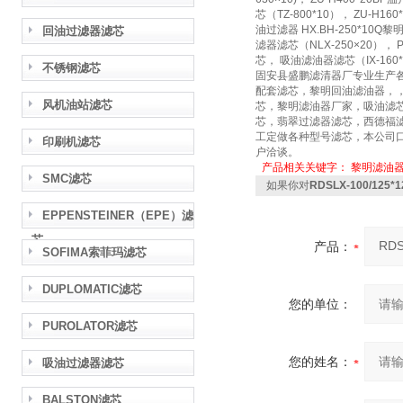
芯（TZ-800*10）， ZU-H16
油过滤器 HX.BH-250*10Q黎
回油过滤器滤芯
滤器滤芯（NLX-250×20）， P
芯， 吸油滤油器滤芯（IX-160*80
不锈钢滤芯
固安县盛鹏滤清器厂专业生产
配套滤芯，黎明回油滤油器，
风机油站滤芯
芯，黎明滤油器厂家，吸油滤
芯，翡翠过滤器滤芯，西德福
工定做各种型号滤芯，本公司口
印刷机滤芯
户洽谈。
产品相关关键字：
黎明滤油
SMC滤芯
如果你对
RDSLX-100/12
EPPENSTEINER（EPE）滤
芯
产品：
SOFIMA索菲玛滤芯
DUPLOMATIC滤芯
您的单位：
PUROLATOR滤芯
您的姓名：
吸油过滤器滤芯
BALSTON滤芯