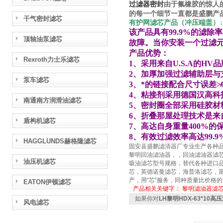
过滤器密封
由于氟橡胶的惊人
的每一个细节一直都是
盛鹏
产
干气密封滤芯
有护网滤芯产品（冲压端盖）↓
该产品具有99.9%的滤
顶轴油泵滤芯
故障。当你安装一个过滤
产品优势：
Rexroth力士乐滤芯
1、采用来自U.S.A的H
2、加厚加强过滤辅助层与
泵车滤芯
3、*的链接配合尺寸误差≯0
4、粘接剂采用德国汉高科
南通南方润滑油滤芯
5、密封圈全部采用硅胶材
6、折叠那屋处理技术是来
盾构机滤芯
7、高达自身重量400%的
8、有效过滤效率高达99.9
HAGGLUNDS赫格隆滤芯
固安县盛鹏滤清器厂专业生产各种
黎明回油滤油器，，回油滤油器滤
油压机滤芯
吸油滤芯型号规格，替代各种进口
芯，英德诺曼滤芯，海普洛滤芯，
产，用“芯”服务，同种质量比价格
EATON伊顿滤芯
产品相关关键字：
黎明滤油器滤
如果你对
LH黎明HDX-63*10高
风电滤芯