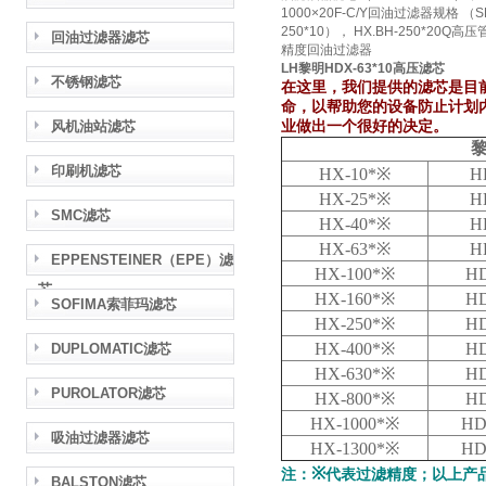
1000×20F-C/Y回油过滤器规格 （S
250*10）， HX.BH-250*20Q高
回油过滤器滤芯
精度回油过滤器
LH黎明HDX-63*10高压滤芯
不锈钢滤芯
在这里，我们提供的滤芯是目前
命，以帮助您的设备防止计划
风机油站滤芯
业做出一个很好的决定。
印刷机滤芯
HX-10*※
H
HX-25*※
H
SMC滤芯
HX-40*※
H
HX-63*※
H
EPPENSTEINER（EPE）滤
HX-100*※
H
芯
HX-160*※
H
SOFIMA索菲玛滤芯
HX-250*※
H
HX-400*※
H
DUPLOMATIC滤芯
HX-630*※
H
PUROLATOR滤芯
HX-800*※
H
HX-1000*※
HD
吸油过滤器滤芯
HX-1300*※
HD
※
注：
代表过滤精度；以上产
BALSTON滤芯