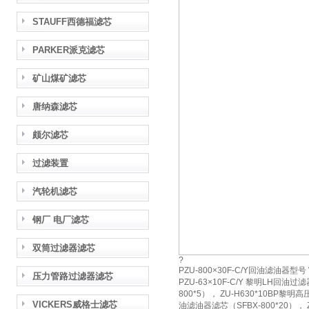
STAUFF西德福滤芯
PARKER派克滤芯
矿山煤矿滤芯
唐纳森滤芯
颇尔滤芯
过滤装置
汽轮机滤芯
钢厂 电厂滤芯
双筒过滤器滤芯
?
PZU-800×30F-C/Y回油滤油器型
压力管路过滤器滤芯
PZU-63×10F-C/Y 黎明LH回油过滤
800*5）， ZU-H630*10BP黎明高
VICKERS威格士滤芯
油滤油器滤芯（SFBX-800*20）， Z