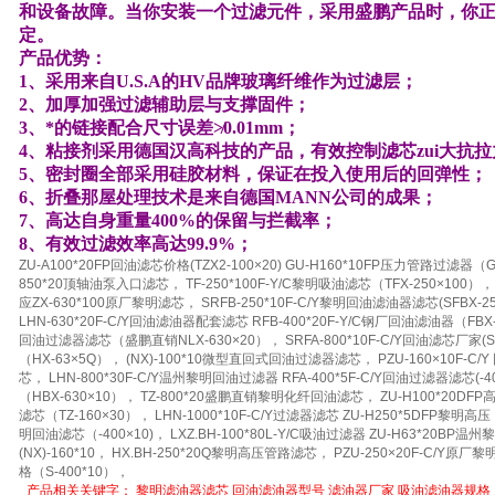
和设备故障。当你安装一个过滤元件，采用
盛鹏
产品时，你
定。
产品优势：
1、采用来自U.S.A的HV品牌玻璃纤维作为过滤层；
2、加厚加强过滤辅助层与支撑固件；
3、*的链接配合尺寸误差≯0.01mm；
4、粘接剂采用德国汉高科技的产品，有效控制滤芯zui大抗
5、密封圈全部采用硅胶材料，保证在投入使用后的回弹性；
6、折叠那屋处理技术是来自德国MANN公司的成果；
7、高达自身重量400%的保留与拦截率；
8、有效过滤效率高达99.9%；
ZU-A100*20FP回油滤芯价格(TZX2-100×20) GU-H160*10FP压力管路过滤器
850*20顶轴油泵入口滤芯， TF-250*100F-Y/C黎明吸油滤芯（TFX-250×100）
应ZX-630*100原厂黎明滤芯， SRFB-250*10F-C/Y黎明回油滤油器滤芯(SFBX-2
LHN-630*20F-C/Y回油滤油器配套滤芯 RFB-400*20F-Y/C钢厂回油滤油器（FBX-
回油过滤器滤芯（盛鹏直销NLX-630×20）， SRFA-800*10F-C/Y回油滤芯厂家(S-
（HX-63×5Q）， (NX)-100*10微型直回式回油过滤器滤芯， PZU-160×10F-C/
芯， LHN-800*30F-C/Y温州黎明回油过滤器 RFA-400*5F-C/Y回油过滤器滤芯(-
（HBX-630×10）， TZ-800*20盛鹏直销黎明化纤回油滤芯， ZU-H100*20D
滤芯（TZ-160×30）， LHN-1000*10F-C/Y过滤器滤芯 ZU-H250*5DFP黎明高压（
明回油滤芯（-400×10)， LXZ.BH-100*80L-Y/C吸油过滤器 ZU-H63*20B
(NX)-160*10， HX.BH-250*20Q黎明高压管路滤芯， PZU-250×20F-C/Y原厂
格（S-400*10），
产品相关关键字：
黎明滤油器滤芯
回油滤油器型号
滤油器厂家
吸油滤油器规格