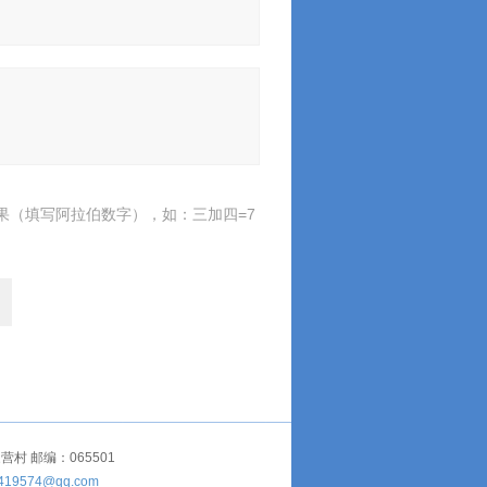
果（填写阿拉伯数字），如：三加四=7
 邮编：065501
419574@qq.com