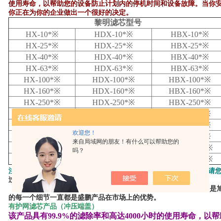
使用寿命，以帮助您的设备防止计划内的停机时间和设备故障。当你
你正在为你的企业做出一个很好的决定。
黎明滤芯
型号
HX-10*※
HDX-10*※
HBX-10*※
HX-25*※
HDX-25*※
HBX-25*※
HX-40*※
HDX-40*※
HBX-40*※
HX-63*※
HDX-63*※
HBX-63*※
HX-100*※
HDX-100*※
HBX-100*※
HX-160*※
HDX-160*※
HBX-160*※
HX-250*※
HDX-250*※
HBX-250*※
HX-400*※
HDX-400*※
HBX-400*※
HX-630*※
HDX-630*※
HBX-630*※
欢迎您！
HX-800*※
HDX-800*※
HBX-800*※
来自局域网的朋友！有什么可以帮助您的
HX-1000*※
HDX-1000*※
HBX-1000*※
吗？
HX-1300*※
HDX-1300*※
HBX-1300*※
※
注：
代表过滤精度；以上产品如果您对打码或者LOGO有要求，请
过滤器密封
由于氟橡胶的惊人的耐腐蚀性，超高的温度范围与低压缩特性，是旭峰
的每一个细节一直都是
盛鹏
产品在市场上的优势。
有护网滤芯产品（冲压端盖）
该产品具有99.9%的滤除率和高达4000小时的使用寿命，