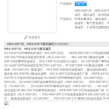
产品报价：
HBX-400*20、HBX
滤芯，精过滤芯，反冲洗
产品特点：
纤维折叠滤芯，烧结滤芯
器滤芯，氢气管道滤芯，
器滤芯，工业用过滤蜡滤
点击放大
HBX-400*20、HBX-630*5液压滤芯
的详细资料：
HBX-400*20、HBX-630*5液压滤芯
ZU-H100*10FP黎明化纤滤芯（HX-100×10Q）， SRFB-800*20F-C/Y回油双筒
100*20C/Y回油过滤器滤芯型号（NLX-100×20）， WU-160*80-J吸油过滤网， LH
630*10Q2黎明回油滤芯， SFX-1300*10主油泵出口滤芯， ZX-100*80原厂黎明滤
ZU-A160*10FP回油滤芯型号(TZX2-160*10)， TF-630*100F-Y/C吸油过滤网（T
滤器（GX-630×20）配套滤芯， SFX-500*10回油过滤器滤芯， 吸油滤油器滤芯（IX-
器价格 WU-630*80-J吸油过滤网， QYLX-400*2Q2回油滤芯厂家， SRFB-63*10-
250*5F-C/Y直回式回油滤油器 ZU-H800*20FP黎明玻纤滤芯（HX-800*20Q）， S
630×10)， ZU-H400*20BP温州黎明高压滤芯（HBX-400*20）， RFA-800*5F
芯（TZ-800*10）， ZU-H160*20DFP黎明化纤滤芯（HDX-400*10）， NX-630
油过滤器 HX.BH-250*10Q黎明高效滤芯， RFB-400*10F-Y/C回油滤油器厂家（FB
滤器滤芯（NLX-250×20）， PZU-800×30F-C/Y回油滤油器型号 WU-250*10
芯， 吸油滤油器滤芯（IX-160*80）， PZU-63×10F-C/Y 黎明LH回油过滤器 TF-8