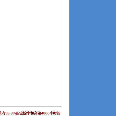
99.9%
4000
具有
的滤除率和高达
小时的