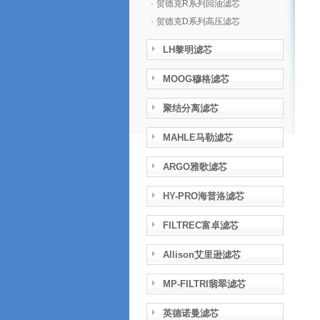
·
贺德克R系列回油滤芯
·
贺德克D系列高压滤芯
LH黎明滤芯
MOOG穆格滤芯
聚结分离滤芯
MAHLE马勒滤芯
ARGO雅歌滤芯
HY-PRO海普洛滤芯
FILTREC富卓滤芯
Allison艾里逊滤芯
MP-FILTRI翡翠滤芯
英德诺曼滤芯