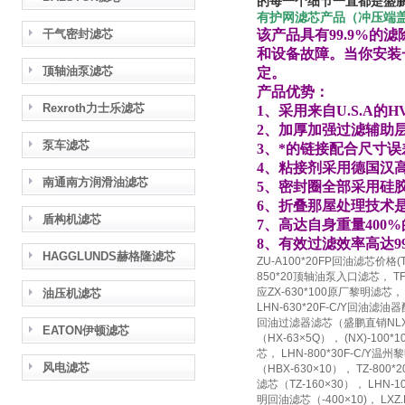
的每一个细节一直都是
盛
有护网滤芯产品（冲压端
干气密封滤芯
该产品具有99.9%的
和设备故障。当你安装
顶轴油泵滤芯
定。
产品优势：
Rexroth力士乐滤芯
1、采用来自U.S.A
2、加厚加强过滤辅助
泵车滤芯
3、*的链接配合尺寸误差
4、粘接剂采用德国汉
南通南方润滑油滤芯
5、密封圈全部采用硅
6、折叠那屋处理技术
盾构机滤芯
7、高达自身重量400
8、有效过滤效率高达99
HAGGLUNDS赫格隆滤芯
ZU-A100*20FP回油滤芯价格(
850*20顶轴油泵入口滤芯， TF-
应ZX-630*100原厂黎明滤芯， 
油压机滤芯
LHN-630*20F-C/Y回油滤油
回油过滤器滤芯（盛鹏直销NLX-630
EATON伊顿滤芯
（HX-63×5Q）， (NX)-10
芯， LHN-800*30F-C/Y温
风电滤芯
（HBX-630×10）， TZ-8
滤芯（TZ-160×30）， LHN-1
明回油滤芯（-400×10)， LXZ