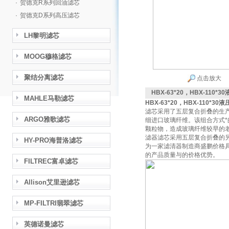
·
贺德克R系列回油滤芯
·
贺德克D系列高压滤芯
LH黎明滤芯
MOOG穆格滤芯
聚结分离滤芯
点击放大
HBX-63*20，HBX-110*
MAHLE马勒滤芯
HBX-63*20，HBX-110*30
滤芯采用了五层复合折叠的生
ARGO雅歌滤芯
细进口玻璃纤维。该组合方式
颗粒物，造成玻璃纤维较早的
滤器滤芯采用五层复合折叠的
HY-PRO海普洛滤芯
为一家滤清器制造商盛鹏价格具
的产品质量与的价格优势。
FILTREC富卓滤芯
Allison艾里逊滤芯
MP-FILTRI翡翠滤芯
英德诺曼滤芯