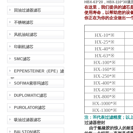
HBX-63*20，HBX-110*30
在这里，我们提供的滤芯是
回油过滤器滤芯
使用寿命，以帮助您的设
你正在为你的企业做出一
不锈钢滤芯
风机油站滤芯
HX-10*※
HX-25*※
印刷机滤芯
HX-40*※
HX-63*※
SMC滤芯
HX-100*※
HX-160*※
EPPENSTEINER（EPE）滤
HX-250*※
芯
HX-400*※
SOFIMA索菲玛滤芯
HX-630*※
DUPLOMATIC滤芯
HX-800*※
HX-1000*※
PUROLATOR滤芯
HX-1300*※
※
注：
代表过滤精度；以上
吸油过滤器滤芯
过滤器密封
由于氟橡胶的惊人的耐腐
BALSTON滤芯