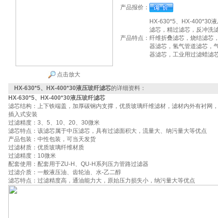
产品报价：
HX-630*5、HX-40
滤芯，精过滤芯，反冲洗
产品特点：
纤维折叠滤芯，烧结滤芯
器滤芯，氢气管道滤芯，
器滤芯，工业用过滤蜡滤
点击放大
HX-630*5、HX-400*30液压玻纤滤芯
的详细资料：
HX-630*5、HX-400*30液压玻纤滤芯
滤芯结构：上下铁端盖，加厚碳钢内支撑，优质玻璃纤维滤材，滤材内外有衬网，滤
插入式安装
过滤精度：3、5、10、20、30微米
滤芯特点：该滤芯属于中压滤芯，具有过滤面积大，流量大、纳污量大等优点
产品包装：中性包装，可当天发货
过滤材质：优质玻璃纤维材质
过滤精度：10微米
配套使用：配套用于ZU-H、QU-H系列压力管路过滤器
过滤介质：一般液压油、齿轮油、水-乙二醇
滤芯特点：过滤精度高，通油能力大，原始压力损失小，纳污量大等优点