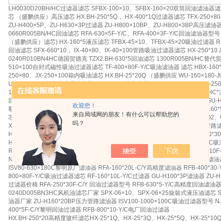
LH0030D20BH/HC过滤器滤芯 SFBX-100×10、SFBX-160×20双筒回油滤油
芯 （盛鹏供应）高压滤芯 HX.BH-250*5Q， HX-400*1Q过滤器滤芯 TFX-250
ZU-H400×5P、ZU-H630×3P过滤器 ZU-H800×10BP、ZU-H800×3BP高压
0660R005BN/HC回油滤芯 RFA-630×5F-Y/C、RFA-400×3F-Y/C回油滤油器
（盛鹏供应）滤芯) HX-160*5液压滤芯 TFBX-45×10、TFBX-45×20吸油过滤器 RF
回油滤芯 SFX-660*10， IX-40×80、IX-40×100管路吸油过滤器滤芯 HX-250*
0240R010BN4HC德国贺德克 TZX2.BH-630*5回油滤芯 1300R005BN/HC替
510×100自封式磁性吸油过滤器滤芯 TF-400×80F-Y/C吸油滤油器 滤芯 HBX-160*2
250×80、JX-250×100箱内吸油滤芯 HX.BH-25*20Q （盛鹏供应 WU-160×180-
UX-25×100箱外內积式吸油滤芯 JX-63*180 滤芯 滤芯 LH0950R5BN/HC HX-25
16×100-J吸油滤网 HX-63*30Q 黎明滤芯 滤芯 HX.BH-10*3Q 0850R020BN/HC
回油滤芯 RFA-100×10L-Y/C回油滤油器 GX-63*5， HDX-250*5过滤器滤芯 GU-
欢迎您！
勒滤芯 GP300×3Q2、GP300×5Q2磁性回油滤芯 HX.BH-250*30W ， GU-H1
来自局域网的朋友！有什么可以帮助您的
芯 ISV50-250×180C吸油滤油器 ZU-H160*10P温州黎明滤油器 QYLX-63×3Q
吗？
XNJ-160×80C过滤器型号 滤芯 LH0500R30BN/HC， GU-H250*10FP压力管路滤
H400*10FP钢厂滤油器 NJU-630*80F-Y/C吸油滤油器滤芯价格 滤芯 SFX-160*30， 
H400*20FP滤油器生产厂家 ZU-H630*20FP黎明滤油器型号 ISV65-400*100C
RFB-160*10-Y/C直回式回油滤油器型号 滤芯 LH0500D20BN3HC TF-1000×1
NLX-25×3箱内自封式回油过滤器 （NX）-630*10 回油滤芯 GU-H630*30FP滤
ISV80-630×180C黎明原厂滤油器 RFA-160*20L-C/Y高精度滤油器 RFB-400*30-
800×80F-Y/C吸油过滤器滤芯 RF-160*10L-Y/C过滤器 GU-H100*3P滤油器 ZU-
过滤器价格 RFA-250*30F-C/Y 回油过滤器型号 RFB-630*5-Y/C高精度回油滤油器
0240D005BN3HC风机油滤芯厂家 SPX-06×10、SPX-06×25旋裝式液压油滤芯 SF
油器厂家 ZU-H160*20BP压力管路滤油器 ISV100-1000×100C吸油过滤器型号 NJ
400*5F-C/Y黎明回油过滤器 RFB-800*10-Y/C电厂回油过滤器
HX.BH-250*20高精度玻纤滤芯HX-25*1Q、HX-25*3Q、HX-25*5Q、HX-25*10Q