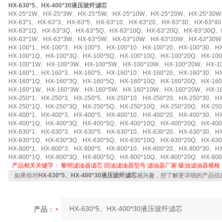
HX-630*5、HX-400*30液压玻纤滤芯
HX-25*1W、HX-25*3W、HX-25*5W、HX-25*10W、HX-25*20W、HX-25*30W
HX-63*1、HX-63*3、HX-63*5、HX-63*10、HX-63*20、HX-63*30、HX-63*40
HX-63*1Q、HX-63*3Q、HX-63*5Q、HX-63*10Q、HX-63*20Q、HX-63*30Q、
HX-63*1W、HX-63*3W、HX-63*5W、HX-63*10W、HX-63*20W、HX-63*30W
HX-100*1、HX-100*3、HX-100*5、HX-100*10、HX-100*20、HX-100*30、HX
HX-100*1Q、HX-100*3Q、HX-100*5Q、HX-100*10Q、HX-100*20Q、HX-100
HX-100*1W、HX-100*3W、HX-100*5W、HX-100*10W、HX-100*20W、HX-1
HX-160*1、HX-160*3、HX-160*5、HX-160*10、HX-160*20、HX-160*30、HX
HX-160*1Q、HX-160*3Q、HX-160*5Q、HX-160*10Q、HX-160*20Q、HX-160
HX-160*1W、HX-160*3W、HX-160*5W、HX-160*10W、HX-160*20W、HX-1
HX-250*1、HX-250*3、HX-250*5、HX-250*10、HX-250*20、HX-250*30、HX
HX-250*1Q、HX-250*3Q、HX-250*5Q、HX-250*10Q、HX-250*20Q、HX-250
HX-400*1、HX-400*3、HX-400*5、HX-400*10、HX-400*20、HX-400*30、HX
HX-400*1Q、HX-400*3Q、HX-400*5Q、HX-400*10Q、HX-400*20Q、HX-400
HX-630*1、HX-630*3、HX-630*5、HX-630*10、HX-630*20、HX-630*30、HX
HX-630*1Q、HX-630*3Q、HX-630*5Q、HX-630*10Q、HX-630*20Q、HX-630
HX-800*1、HX-800*3、HX-800*5、HX-800*10、HX-800*20、HX-800*30、HX
HX-800*1Q、HX-800*3Q、HX-800*5Q、HX-800*10Q、HX-800*20Q、HX-800
产品相关关键字：
黎明滤油器滤芯
回油滤油器型号
滤油器厂家
吸油滤油器规格
如果你对
HX-630*5、HX-400*30液压玻纤滤芯
感兴趣，想了解更详细的产品信
产品：