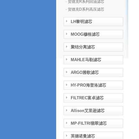
·
贺德克R系列回油滤芯
·
贺德克D系列高压滤芯
LH黎明滤芯
MOOG穆格滤芯
聚结分离滤芯
MAHLE马勒滤芯
ARGO雅歌滤芯
HY-PRO海普洛滤芯
FILTREC富卓滤芯
Allison艾里逊滤芯
MP-FILTRI翡翠滤芯
英德诺曼滤芯