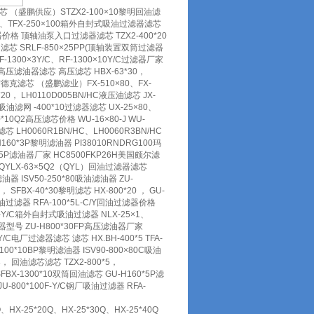
器滤芯 （盛鹏供应）STZX2-100×10黎明回油滤
×80、TFX-250×100箱外自封式吸油过滤器滤芯
滤油器价格 顶轴油泵入口过滤器滤芯 TZX2-400*20
型号 滤芯 SRLF-850×25PP(顶轴装置双筒过滤器
-1300×3Y/C、RF-1300×10Y/C过滤器厂家
10 高压滤油器滤芯 高压滤芯 HBX-63*30，
代贺德克滤芯 （盛鹏滤业）FX-510×80、FX-
0， LH0110D005BN/HC液压油滤芯 JX-
J吸油滤网 -400*10过滤器滤芯 UX-25×80、
0*10Q2高压滤芯价格 WU-16×80-J WU-
*滤芯 LH0060R1BN/HC、LH0060R3BN/HC
H160*3P黎明滤油器 PI38010RNDRG100玛
60*5P滤油器厂家 HC8500FKP26H美国颇尔滤
2、QYLX-63×5Q2（QYL）回油过滤器滤芯
油器 ISV50-250*80吸油滤油器 ZU-
SFBX-40*30黎明滤芯 HX-800*20 ， GU-
吸油过滤器 RFA-100*5L-C/Y回油过滤器价格
0F-Y/C箱外自封式吸油过滤器 NLX-25×1、
油器型号 ZU-H800*30FP高压滤油器厂家
Y/C电厂过滤器滤芯 滤芯 HX.BH-400*5 TFA-
H100*10BP黎明滤油器 ISV90-800×80C吸油
， 回油滤芯滤芯 TZX2-800*5，
BX-1300*10双筒回油滤芯 GU-H160*5P滤
U-800*100F-Y/C钢厂吸油过滤器 RFA-
、HX-25*20Q、HX-25*30Q、HX-25*40Q