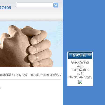
联系人:寇军强
手机;
15832674895
电话:
压油滤芯
> HX-630*5、HX-400*30液压玻纤滤芯
86-0316-6227405
芯