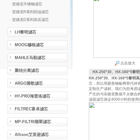
·
贺德克不锈钢滤芯
·
贺德克R系列回油滤芯
·
贺德克D系列高压滤芯
LH黎明滤芯
MOOG穆格滤芯
MAHLE马勒滤芯
点击放大
聚结分离滤芯
HX-250*30、HX-160*5
HX-250*30、HX-160*5黎
ARGO雅歌滤芯
芯，所以用菱形钢板网替代掉有
定制生产滤材。我们为您考虑
产生的与实验室数据不太吻合
HY-PRO海普洛滤芯
滤器滤芯保证4000小时的使
FILTREC富卓滤芯
MP-FILTRI翡翠滤芯
Allison艾里逊滤芯