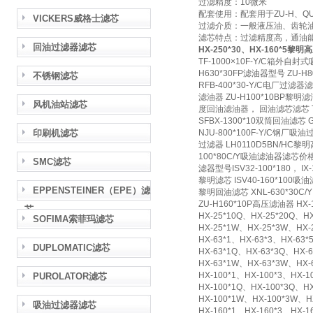
过滤精度：10微米
配套使用：配套用于ZU-H、Q
VICKERS威格士滤芯
过滤介质：一般液压油、齿轮油
滤芯特点：过滤精度高，通油
回油过滤器滤芯
HX-250*30、HX-160*5黎
TF-1000×10F-Y/C箱外自封
H630*30FP滤油器型号 ZU-H
不锈钢滤芯
RFB-400*30-Y/C电厂过滤器滤芯
滤油器 ZU-H100*10BP黎明滤油
风机油站滤芯
度回油滤油器， 回油滤芯滤芯 TZX
SFBX-1300*10双筒回油滤芯 
印刷机滤芯
NJU-800*100F-Y/C钢厂吸油
过滤器 LH0110D5BN/HC黎明
100*80C/Y吸油滤油器滤芯价格
SMC滤芯
滤器型号ISV32-100*180， I
黎明滤芯 ISV40-160*100吸油滤
EPPENSTEINER（EPE）滤
黎明回油滤芯 XNL-630*30C
ZU-H160*10P高压滤油器 HX
芯
HX-25*10Q、HX-25*20Q、HX
SOFIMA索菲玛滤芯
HX-25*1W、HX-25*3W、HX-
HX-63*1、HX-63*3、HX-63*
DUPLOMATIC滤芯
HX-63*1Q、HX-63*3Q、HX-6
HX-63*1W、HX-63*3W、HX-
HX-100*1、HX-100*3、HX-1
PUROLATOR滤芯
HX-100*1Q、HX-100*3Q、HX
HX-100*1W、HX-100*3W、H
吸油过滤器滤芯
HX-160*1、HX-160*3、HX-1