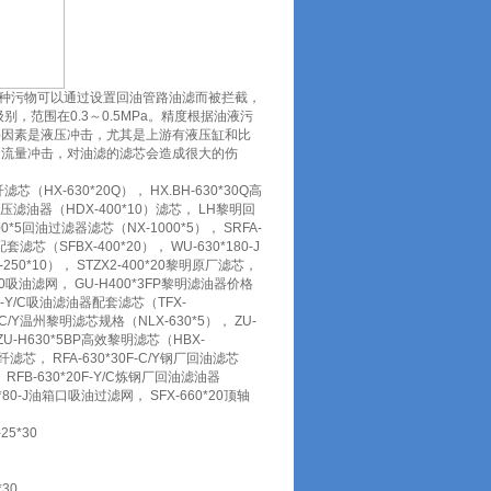
种污物可以通过设置回油管路油滤而被拦截，
范围在0.3～0.5MPa。精度根据油液污
要因素是液压冲击，尤其是上游有液压缸和比
间流量冲击，对油滤的滤芯会造成很大的伤
滤芯（HX-630*20Q）， HX.BH-630*30Q高
P高压滤油器（HDX-400*10）滤芯， LH黎明回
000*5回油过滤器滤芯（NX-1000*5）， SRFA-
套滤芯（SFBX-400*20）， WU-630*180-J
250*10）， STZX2-400*20黎明原厂滤芯，
100吸油滤网， GU-H400*3FP黎明滤油器价格
00F-Y/C吸油滤油器配套滤芯（TFX-
*5C/Y温州黎明滤芯规格（NLX-630*5）， ZU-
ZU-H630*5BP高效黎明滤芯（HBX-
化纤滤芯， RFA-630*30F-C/Y钢厂回油滤芯
0)， RFB-630*20F-Y/C炼钢厂回油滤油器
00*80-J油箱口吸油过滤网， SFX-660*20顶轴
25*30
*30