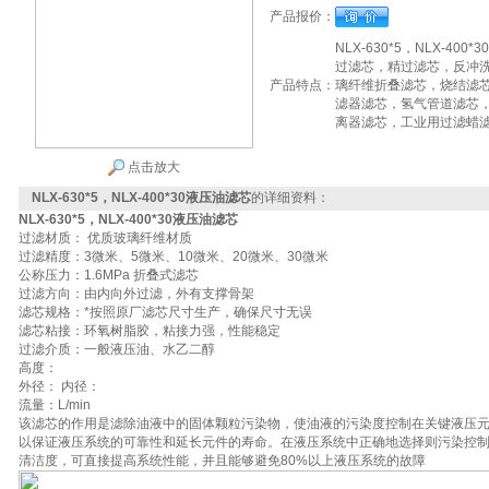
产品报价：
NLX-630*5，NLX-
过滤芯，精过滤芯，反冲
产品特点：
璃纤维折叠滤芯，烧结滤
滤器滤芯，氢气管道滤芯
离器滤芯，工业用过滤蜡
点击放大
NLX-630*5，NLX-400*30液压油滤芯
的详细资料：
NLX-630*5，NLX-400*30液压油滤芯
过滤材质： 优质玻璃纤维材质
过滤精度：3微米、5微米、10微米、20微米、30微米
公称压力：1.6MPa 折叠式滤芯
过滤方向：由内向外过滤，外有支撑骨架
滤芯规格：*按照原厂滤芯尺寸生产，确保尺寸无误
滤芯粘接：环氧树脂胶，粘接力强，性能稳定
过滤介质：一般液压油、水乙二醇
高度：
外径： 内径：
流量：L/min
该滤芯的作用是滤除油液中的固体颗粒污染物，使油液的污染度控制在关键液压
以保证液压系统的可靠性和延长元件的寿命。在液压系统中正确地选择则污染控
清洁度，可直接提高系统性能，并且能够避免80%以上液压系统的故障