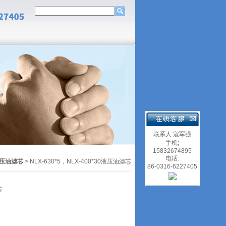
联系人:寇军强
手机;
15832674895
电话:
压油滤芯
> NLX-630*5，NLX-400*30液压油滤芯
86-0316-6227405
芯