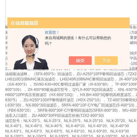
NLX-630*5，NLX-400*30液压油滤芯
：各类元件在工作过程中所产生的磨粒等各
欢迎您！
避免再次回到油箱、再次被液压泵吸入.回油管路油滤的许可压差，根据不同压力级别，
染度要求具体确定。回油管路油滤的设置所要考虑的因素要更多些，其中一个重
来自局域网的朋友！有什么可以帮助您的
例阀的情况下，在高压下液压缸的换向和比例阀的突然掉电，都会产生很大的瞬
吗？
害，在设计选用回油管路油滤时要有充分的认识，在结构上予以加强。
XNL-400*10C/Y箱内回油过滤器滤芯（NLX-400*10）， ZU-H630*20FP黎明化纤
压管路滤芯， ZU-H250*5BP温州黎明滤芯（HBX-250*5）， ZU-H400*10DF
油滤芯（TZ-630*20）， RFA-800*30F-C/Y直回式回油滤芯（-800*30)， NX-1
250*10F-C/Y双筒回油滤芯（S-250*10）， SRFB-400*20F-C/Y双筒回油滤油器配
油箱吸油滤网， （SFX-850*5）回油滤芯， ZU-A250*10FP黎明回油滤芯（TZX2-
LH0110D10BN/HC液压油滤芯， LH0240R10BN/HC黎明回油滤芯， JX-400*
（GX-400*3）， ISV80-630×80C黎明过滤器厂家（IX-630*80）， TF-800*1
800*100）， ZX-400*80吸油滤芯型号， QYLX-400*3Q2回油滤芯， XNL-630
H800*10FP高压管路滤芯（HX-800*10Q）， HX.BH-400*3Q黎明高精度滤芯， 
630*5）， ZU-H250*10DFP黎明玻纤滤芯（HDX-250*10）， TZ-400*20黎明
(-630*30)， NX-800*3回油滤芯， SRFA-400*10F-C/Y电厂回油滤芯(S-400*1
（FBX-630*20）， SRFB-800*30F-C/Y黎明回油滤芯(SFBX-800*30)， WU-4
油泵入口滤芯， ZU-A800*30FP回油滤芯价格(TZX2-800*30)
滤芯型号：NLX-25*1、NLX-25*3、NLX-25*5、NLX-25*10、NLX-25*20、NLX-
NLX-40*1、NLX-40*3、NLX-40*5、NLX-40*10、NLX-40*20、NLX-40*30
NLX-63*1、NLX-63*3、NLX-63*5、NLX-63*10、NLX-63*20、NLX-63*30
NLX-100*1、NLX-100*3、NLX-100*5、NLX-100*10、NLX-100*20、NLX-100