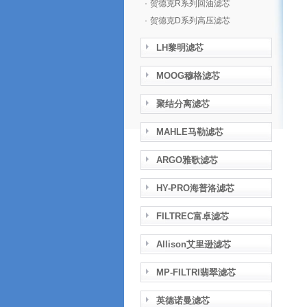
·
贺德克R系列回油滤芯
·
贺德克D系列高压滤芯
LH黎明滤芯
MOOG穆格滤芯
聚结分离滤芯
MAHLE马勒滤芯
ARGO雅歌滤芯
HY-PRO海普洛滤芯
FILTREC富卓滤芯
Allison艾里逊滤芯
MP-FILTRI翡翠滤芯
英德诺曼滤芯