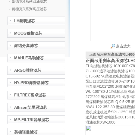
·
贺德克R系列回油滤芯
·
贺德克D系列高压滤芯
LH黎明滤芯
MOOG穆格滤芯
聚结分离滤芯
点击放大
正面吊用刹车高压滤芯LH006
MAHLE马勒滤芯
正面吊用刹车高压滤芯LH00
EH油滤油机滤芯HC9100FKZ8
ARGO雅歌滤芯
ZL-1000透平油滤油机滤芯100
QTL-6027A 柴油发电机滤清器
泵出口过滤器滤芯SFX-240*1
HY-PRO海普洛滤芯
油泵滤网102*200 润滑油净化
WU-100*80-J 1#机轴承润
FILTREC富卓滤芯
272*202 磨煤机高压油站泵出口
磨煤机吸油滤芯SLQ-0.5*2
NWU-122-352-80 磨煤机吸
Allison艾里逊滤芯
磨机减速机滤片SPL-125C 球磨
送风机润滑油站滤芯20015H10S
MP-FILTRI翡翠滤芯
滑油滤芯XW-1000
英德诺曼滤芯