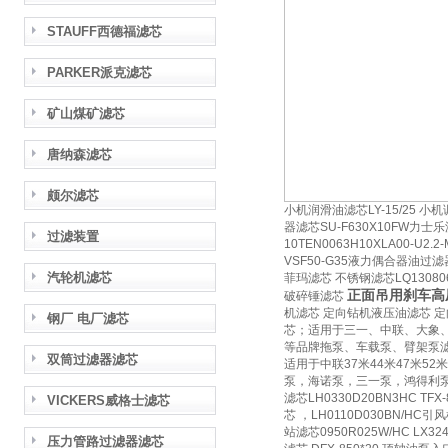
STAUFF西德福滤芯
PARKER派克滤芯
矿山煤矿滤芯
唐纳森滤芯
颇尔滤芯
小机润滑油滤芯LY-15/25 小机调
器滤芯SU-F630X10FW力士乐滤
过滤装置
10TEN0063H10XLA00-U2
VSF50-G35液力偶合器油过滤
汽轮机滤芯
菲玛滤芯 不锈钢滤芯LQ130806-
正面吊用刹车高压滤
破碎锤滤芯
机滤芯 定向钻机液压油滤芯 定
钢厂 电厂滤芯
芯；适用于三一、中联、大象
等品牌拖泵、车载泵、臂架泵滤
双筒过滤器滤芯
适用于中联37米44米47米52米
泵，海诺泵，三一泵，鸿得利泵
滤芯LH0330D20BN3HC T
VICKERS威格士滤芯
芯 ，LH0110D030BN/H
站滤芯0950R025W/HC LX3
压力管路过滤器滤芯