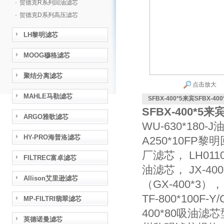
·
贺德克R系列回油滤芯
·
贺德克D系列高压滤芯
LH黎明滤芯
MOOG穆格滤芯
聚结分离滤芯
点击放大
MAHLE马勒滤芯
SFBX-400*5来宾SFBX-4
SFBX-400*5来
ARGO雅歌滤芯
WU-630*180
HY-PRO海普洛滤芯
A250*10FP黎明
厂滤芯， LH011
FILTREC富卓滤芯
油滤芯， JX-40
Allison艾里逊滤芯
（GX-400*3），
TF-800*100F
MP-FILTRI翡翠滤芯
400*80吸油滤芯型
英德诺曼滤芯