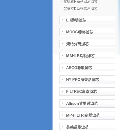
·
贺德克R系列回油滤芯
·
贺德克D系列高压滤芯
LH黎明滤芯
MOOG穆格滤芯
聚结分离滤芯
MAHLE马勒滤芯
ARGO雅歌滤芯
HY-PRO海普洛滤芯
FILTREC富卓滤芯
Allison艾里逊滤芯
MP-FILTRI翡翠滤芯
英德诺曼滤芯