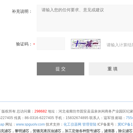
补充说明：
验证码：
请输入计算结
 版权所有 总访问量：
298682
地址：河北省廊坊市固安县温泉休闲商务产业园区纪家营村
6227405 传真：86-0316-6227405 手机：15832674895 联系人：寇军强 邮箱：
755
map
网址：
www.spguolv.com
技术支持：
化工仪器网
管理登陆
ICP备案号：
冀ICP备1
德克滤芯，黎明滤芯，贺德克液压油滤芯，加工定做各种型号滤芯，滤清器，除尘滤芯