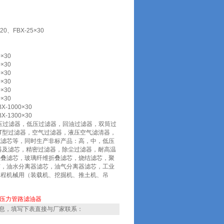
0、FBX-25×30
×30
×30
×30
×30
×30
×30
X-1000×30
X-1300×30
压过滤器，低压过滤器，回油过滤器，双筒过
T型过滤器，空气过滤器，液压空气滤清器，
克滤芯等，同时生产非标产品：高，中，低压
器及滤芯，精密过滤器，除尘过滤器，耐高温
折叠滤芯，玻璃纤维折叠滤芯，烧结滤芯，聚
芯，油水分离器滤芯，油气分离器滤芯，工业
工程机械用（装载机、挖掘机、推土机、吊
压力管路滤油器
息，填写下表直接与厂家联系：