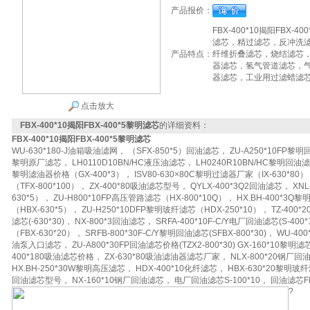
产品报价：
FBX-400*10揭阳FB
滤芯，精过滤芯，反冲洗
产品特点：
纤维折叠滤芯，烧结滤芯
器滤芯，氢气管道滤芯，
器滤芯，工业用过滤蜡滤
点击放大
FBX-400*10揭阳FBX-400*5黎明滤芯
的详细资料：
FBX-400*10揭阳FBX-400*5黎明滤芯
WU-630*180-J油箱吸油滤网， （SFX-850*5）回油滤芯， ZU-A250*10FP黎明回油
黎明原厂滤芯， LH0110D10BN/HC液压油滤芯， LH0240R10BN/HC黎明回油滤芯，
黎明滤油器价格（GX-400*3）， ISV80-630×80C黎明过滤器厂家（IX-630*80）
（TFX-800*100）， ZX-400*80吸油滤芯型号， QYLX-400*3Q2回油滤芯， X
630*5）， ZU-H800*10FP高压管路滤芯（HX-800*10Q）， HX.BH-400*3
（HBX-630*5）， ZU-H250*10DFP黎明玻纤滤芯（HDX-250*10）， TZ-400*
滤芯(-630*30)， NX-800*3回油滤芯， SRFA-400*10F-C/Y电厂回油滤芯(S-400
（FBX-630*20）， SRFB-800*30F-C/Y黎明回油滤芯(SFBX-800*30)， WU-4
油泵入口滤芯， ZU-A800*30FP回油滤芯价格(TZX2-800*30) GX-160*10黎明滤
400*180吸油滤芯价格， ZX-630*80吸油滤油器滤芯厂家， NLX-800*20钢厂
HX.BH-250*30W黎明高压滤芯， HDX-400*10化纤滤芯， HBX-630*20黎明玻纤
回油滤芯型号， NX-160*10钢厂回油滤芯， 电厂回油滤芯S-100*10， 回油滤芯FBX
?