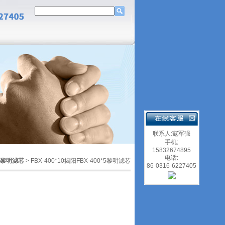
联系人:寇军强
手机;
15832674895
电话:
H黎明滤芯
> FBX-400*10揭阳FBX-400*5黎明滤芯
86-0316-6227405