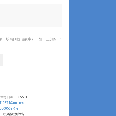
果（填写阿拉伯数字），如：三加四=7
 邮编：065501
419574@qq.com
5006562号-2
，过滤器过滤设备