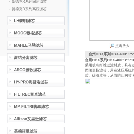
·
贺德克R系列回油滤芯
·
贺德克D系列高压滤芯
LH黎明滤芯
MOOG穆格滤芯
MAHLE马勒滤芯
点击放大
台州HBX系列HBX-400*3*5*
聚结分离滤芯
台州HBX系列HBX-400*3*5*1
采用玻璃纤维过滤材质，具有
ARGO雅歌滤芯
而须更换滤芯，用在液压系统
质、碳渣质等，从而防止阀芯
HY-PRO海普洛滤芯
FILTREC富卓滤芯
MP-FILTRI翡翠滤芯
Allison艾里逊滤芯
英德诺曼滤芯