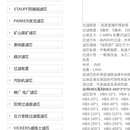
STAUFF西德福滤芯
PARKER派克滤芯
过滤材质： 优质玻璃纤维材质
过滤精度：3微米、5微米、10
矿山煤矿滤芯
公称压力：1.6MPa 折叠式滤
过滤方向：由内向外过滤，外
唐纳森滤芯
滤芯规格：*按照原厂滤芯尺寸
滤芯粘接：环氧树脂胶，粘接
过滤介质：一般液压油、水乙
颇尔滤芯
高度：
外径： 内径：
过滤装置
流量：L/min
该滤芯的作用是滤除油液中的
以保证液压系统的可靠性和延
汽轮机滤芯
清洁度，可直接提高系统性能，
台州HBX系列HBX-400*3*5*1
钢厂 电厂滤芯
滤芯型号：HBX-10*1、HBX-10*
HBX-25*1、HBX-25*3、HBX-
双筒过滤器滤芯
HBX-40*1、HBX-40*3、HBX-
HBX-63*1、HBX-63*3、HBX-
HBX-110*1、HBX-110*3、HB
压力管路过滤器滤芯
HBX-160*1、HBX-160*3、HB
HBX-250*1、HBX-250*3、HB
VICKERS威格士滤芯
HBX-400*1、HBX-400*3、HB