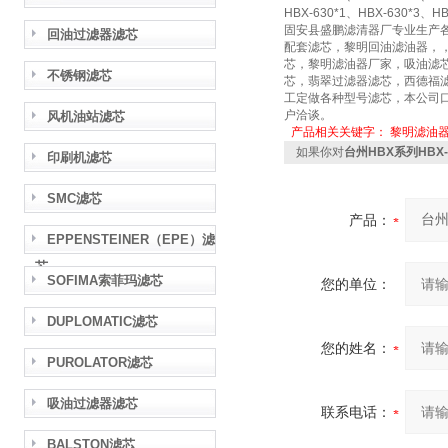
HBX-630*1、HBX-630*3、HB
固安县盛鹏滤清器厂专业生产
回油过滤器滤芯
配套滤芯，黎明回油滤油器，
芯，黎明滤油器厂家，吸油滤
不锈钢滤芯
芯，翡翠过滤器滤芯，西德福
工定做各种型号滤芯，本公司口
户洽谈。
风机油站滤芯
产品相关关键字：
黎明滤油
如果你对
台州HBX系列HBX-40
印刷机滤芯
SMC滤芯
产品：
EPPENSTEINER（EPE）滤
芯
SOFIMA索菲玛滤芯
您的单位：
DUPLOMATIC滤芯
您的姓名：
PUROLATOR滤芯
吸油过滤器滤芯
联系电话：
BALSTON滤芯